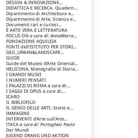
DESIGN & INNOVAZIONE
TECNOLOGICA
DIDATTICA E RICERCA. Quaderni
a cura di: Vallicelli
Andrea
della Scuola
Dipartimento di Architettura e
Analisi della Città Mediterranea
Dipartimento di Arte, Scienza e
Tecnica del Costuire
Documenti rari e curiosi
dall'Archivio Segreto
È ARTE VERA E LETTERATURA
FOCUS ON
a cura di: AnnaMarra
Contemporanea
FONDAZIONE AQUILEIA
FONTI dell’ISTITUTO PER STORIA
DEL RISORGIMENTO
GEO_URBAN&LANDSCAPE
PLANNING (GULP)
GUIDE
a cura di:
Trusiani Elio
Guide del Museo d’Arte Orientale
“Giuseppe Tucci”
HELICONA. Monografie di Storia
dell'Arte
I GRANDI MUSEI
a cura di: Gallo Marco
I NUMERI PENSATI
I PALAZZI DI ROMA
a cura di:
Ippoliti Alessandro
I SAGGI DI OPUS
a cura di:
Scalesse Tommaso
ICARO
IL BIBLIOFILO
IL GENIO DELLE ARTI. Storie e
interpretazione
IMMAGINE
INTERVENTI d'Arte sull'Arte
dedicata alla cultura della
ITACA
a cura di: Portoghesi Paolo
conservazione d’arte
Iter Mundi
a cura di:
Fondazione Paola Droghetti onlus
JUGEND DRANG UND AKTION