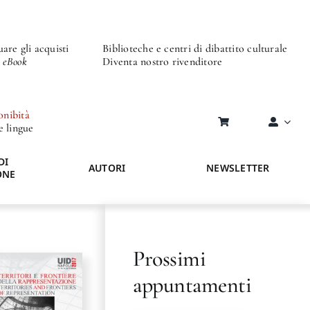
are gli acquisti
Biblioteche e centri di dibattito culturale
o eBook
Diventa nostro rivenditore
onibità
re lingue
DI
AUTORI
NEWSLETTER
ONE
Prossimi
appuntamenti