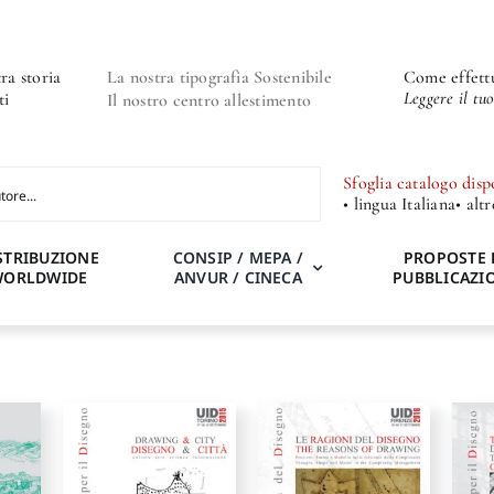
ra storia
La nostra tipografia Sostenibile
Come effettu
Leggere il tu
ti
Il nostro centro allestimento
Sfoglia catalogo disp
• lingua Italiana
• alt
STRIBUZIONE
CONSIP / MEPA /
PROPOSTE 
WORLDWIDE
ANVUR / CINECA
PUBBLICAZI