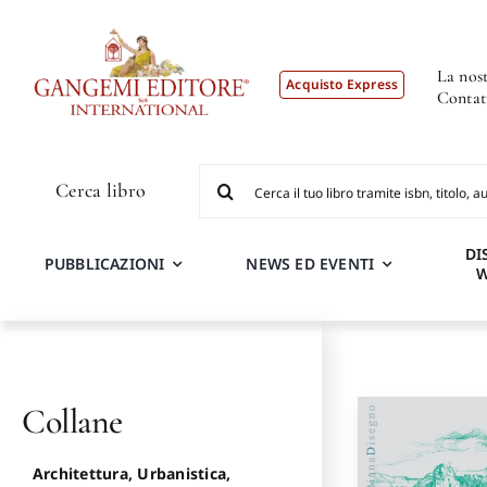
Salta
al
contenuto
La nost
Acquisto Express
Contat
Cerca
Cerca libro
per:
DI
PUBBLICAZIONI
NEWS ED EVENTI
Collane
Architettura, Urbanistica,