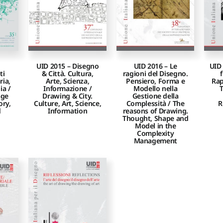
UID 2015 – Disegno
UID 2016 – Le
UID 
ti
& Città. Cultura,
ragioni del Disegno.
ia,
Arte, Scienza,
Pensiero, Forma e
Rap
ia /
Informazione /
Modello nella
T
age
Drawing & City.
Gestione della
ory,
Culture, Art, Science,
Complessità / The
R
d
Information
reasons of Drawing.
Thought, Shape and
Model in the
Complexity
Management