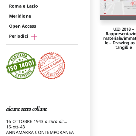
Roma e Lazio
Meridione
Open Access
UID 2018 –
Rappresentazi
Periodici
materiale/immat
le – Drawing as 
tangible
alcune sotto collane
16 OTTOBRE 1943
a cura di:
Pezzetti Marcello
16-ott-43
ANNAMARRA CONTEMPORANEA