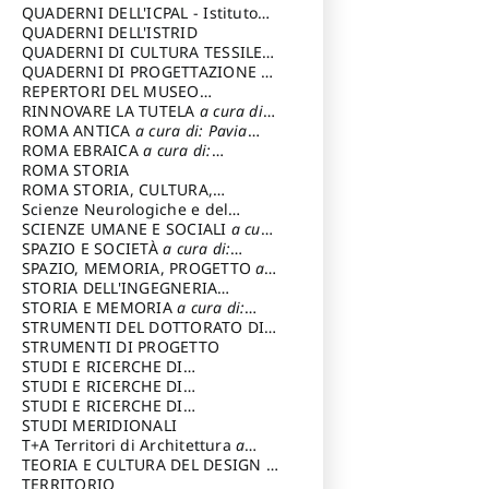
SOSTENIBILE
QUADERNI DELL'ICPAL - Istituto
centrale per il restauro e la
QUADERNI DELL'ISTRID
conservazione del patrimonio
QUADERNI DI CULTURA TESSILE
a
archivistico e librario
cura di: Crispolti Livia
QUADERNI DI PROGETTAZIONE
a
cura di: Giura Longo Tommaso
REPERTORI DEL MUSEO
CENTRALE DEL RISORGIMENTO
RINNOVARE LA TUTELA
a cura di:
a
cura di: Pizzo Marco
Cicalò Enrico
ROMA ANTICA
a cura di: Pavia
Carlo
ROMA EBRAICA
a cura di:
Procaccia Claudio
ROMA STORIA
ROMA STORIA, CULTURA,
IMMAGINE
Scienze Neurologiche e del
a cura di: Fagiolo
Marcello
Comportamento
SCIENZE UMANE E SOCIALI
a cura
di: Iannizzi Salvatore
SPAZIO E SOCIETÀ
a cura di:
Cassetti Roberto
SPAZIO, MEMORIA, PROGETTO
a
cura di: Rossi Massimo
STORIA DELL'INGEGNERIA
STRUTTURALE IN ITALIA
STORIA E MEMORIA
a cura di:
a cura di:
Poretti Sergio
Rossi Lauro
STRUMENTI DEL DOTTORATO DI
RICERCA IN RILIEVO E
STRUMENTI DI PROGETTO
RAPPRESENTAZIONE
STUDI E RICERCHE DI
DELL’ARCHITETTURA E
ARCHEOLOGIA IN SICILIA
STUDI E RICERCHE DI
a cura
DELL’AMBIENTE
di: Pelagatti Paola
ARCHITETTURA del Dipartimento
STUDI E RICERCHE DI
a cura di: Migliari
Riccardo
di Architettura Università degli
ARCHITETTURA del Dipartimento
STUDI MERIDIONALI
Studi G. d' Annunzio
di Architettura Università degli
T+A Territori di Architettura
a
Studi G. d' Annunzio, Chieti-
cura di: Ramazzotti Luigi
TEORIA E CULTURA DEL DESIGN
a
Pescara
cura di: Furlanis Giuseppe
TERRITORIO
a cura di: Fusero Paolo