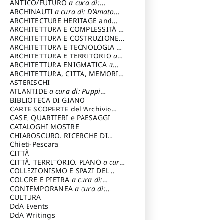
ANTICO/FUTURO
a cura di:
Varagnoli Claudio
ARCHINAUTI
a cura di: D'Amato
Claudio
ARCHITECTURE HERITAGE and
DESIGN
ARCHITETTURA E COMPLESSITÀ
a
cura di: Piva Antonio
ARCHITETTURA E COSTRUZIONE
a
cura di: Poretti Sergio
ARCHITETTURA E TECNOLOGIA
a
cura di: Carrara Gianfranco
ARCHITETTURA E TERRITORIO
a
cura di: Pietrogrande Enrico
ARCHITETTURA ENIGMATICA
a
cura di: Lenci Ruggero
ARCHITETTURA, CITTÀ, MEMORIA
a cura di: Valeriani Enrico
ASTERISCHI
ATLANTIDE
a cura di: Puppi
Lionello
BIBLIOTECA DI GIANO
CARTE SCOPERTE dell’Archivio
Storico Capitolino
CASE, QUARTIERI e PAESAGGI
CATALOGHI MOSTRE
CHIAROSCURO. RICERCHE DI
STORIA E STORIA DELL'ARTE
Chieti-Pescara
a
cura di: Di Carpegna Falconieri
CITTÀ
Tommaso
CITTÀ, TERRITORIO, PIANO
a cura
di: Imbesi Giuseppe
COLLEZIONISMO E SPAZI DEL
COLLEZIONISMO
COLORE E PIETRA
a cura di:
a cura di:
Magnani Lauro
Selvaggi Giuseppe
CONTEMPORANEA
a cura di:
Gubinelli Luna
CULTURA
DdA Events
DdA Writings