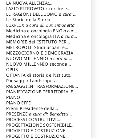
LA NUOVA ALLENZA:
ARCHITETTURA & AMBIENTE
LAZIO RITROVATO ricerche e
restauri
LE RAGIONI DELL'UOMO
a cura di:
Lombardi Satriani Luigi
Le Storie della Storia
LUXFLUX
a cura di: Lux Simonetta
Medicina e oncologia ENG
a cura
di: Lopez Massimo
Medicina e oncologia ITA
a cura
di: Lopez Massimo
MEMORIE dell’ISTITUTO PER
STORIA DEL RISORGIMENTO
METROPOLI. Studi urbani e
regionali
MEZZOGIORNO E DEMOCRAZIA
NUOVO MILLENNIO
a cura di:
Capaldo Pellegrino
NUOVO MILLENNIO seconda
serie
OPUS
a cura di: Mercadante
Francesco
OTTANTA di storia dell'Istituto
storia dell’Istituto
Paesaggi / Landscapes
a cura di:
Cavalieri Patrizia
PAESAGGI IN TRASFORMAZIONE
a
cura di: Corti Enrico A.
PIANIFICAZIONE TERRITORIALE
URBANISTICA ED AMBIENTALE
PIANO
a
cura di: Costa Enrico
PIANO EFFE
Premi Presidente della
Repubblica
PRESENZE
a cura di: Benedetti
Sandro
PROCESSI COSTRUTTIVI
DELL'ARCHITETTURA
PROGETTAZIONE SOSTENIBILE
a cura di:
Ippoliti Alessandro
PARTECIPATA
PROGETTO E COSTRUZIONE
DELL’ARCHITETTURA
PROGETTO E COSTRUZIONE