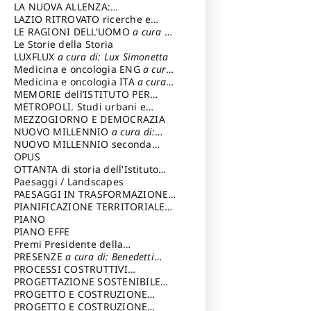
LA NUOVA ALLENZA:
ARCHITETTURA & AMBIENTE
LAZIO RITROVATO ricerche e
restauri
LE RAGIONI DELL'UOMO
a cura di:
Lombardi Satriani Luigi
Le Storie della Storia
LUXFLUX
a cura di: Lux Simonetta
Medicina e oncologia ENG
a cura
di: Lopez Massimo
Medicina e oncologia ITA
a cura
di: Lopez Massimo
MEMORIE dell’ISTITUTO PER
STORIA DEL RISORGIMENTO
METROPOLI. Studi urbani e
regionali
MEZZOGIORNO E DEMOCRAZIA
NUOVO MILLENNIO
a cura di:
Capaldo Pellegrino
NUOVO MILLENNIO seconda
serie
OPUS
a cura di: Mercadante
Francesco
OTTANTA di storia dell'Istituto
storia dell’Istituto
Paesaggi / Landscapes
a cura di:
Cavalieri Patrizia
PAESAGGI IN TRASFORMAZIONE
a
cura di: Corti Enrico A.
PIANIFICAZIONE TERRITORIALE
URBANISTICA ED AMBIENTALE
PIANO
a
cura di: Costa Enrico
PIANO EFFE
Premi Presidente della
Repubblica
PRESENZE
a cura di: Benedetti
Sandro
PROCESSI COSTRUTTIVI
DELL'ARCHITETTURA
PROGETTAZIONE SOSTENIBILE
a cura di:
Ippoliti Alessandro
PARTECIPATA
PROGETTO E COSTRUZIONE
DELL’ARCHITETTURA
PROGETTO E COSTRUZIONE