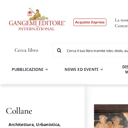
Salta
al
contenuto
La nost
Acquisto Express
Contat
Cerca
Cerca libro
per:
DI
PUBBLICAZIONI
NEWS ED EVENTI
Collane
Architettura, Urbanistica,