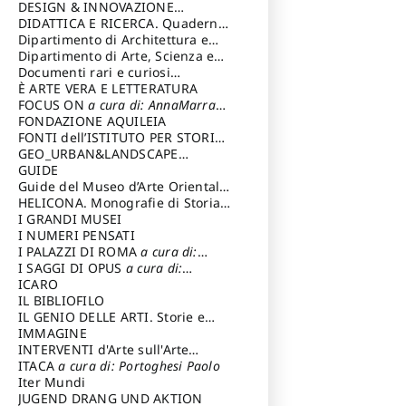
DESIGN & INNOVAZIONE
TECNOLOGICA
DIDATTICA E RICERCA. Quaderni
a cura di: Vallicelli
Andrea
della Scuola
Dipartimento di Architettura e
Analisi della Città Mediterranea
Dipartimento di Arte, Scienza e
Tecnica del Costuire
Documenti rari e curiosi
dall'Archivio Segreto
È ARTE VERA E LETTERATURA
FOCUS ON
a cura di: AnnaMarra
Contemporanea
FONDAZIONE AQUILEIA
FONTI dell’ISTITUTO PER STORIA
DEL RISORGIMENTO
GEO_URBAN&LANDSCAPE
PLANNING (GULP)
GUIDE
a cura di:
Trusiani Elio
Guide del Museo d’Arte Orientale
“Giuseppe Tucci”
HELICONA. Monografie di Storia
dell'Arte
I GRANDI MUSEI
a cura di: Gallo Marco
I NUMERI PENSATI
I PALAZZI DI ROMA
a cura di:
Ippoliti Alessandro
I SAGGI DI OPUS
a cura di:
Scalesse Tommaso
ICARO
IL BIBLIOFILO
IL GENIO DELLE ARTI. Storie e
interpretazione
IMMAGINE
INTERVENTI d'Arte sull'Arte
dedicata alla cultura della
ITACA
a cura di: Portoghesi Paolo
conservazione d’arte
Iter Mundi
a cura di:
Fondazione Paola Droghetti onlus
JUGEND DRANG UND AKTION