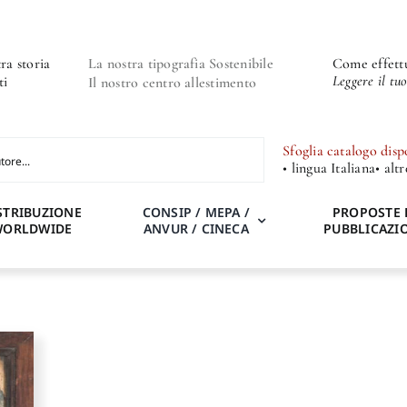
ra storia
La nostra tipografia Sostenibile
Come effettu
Leggere il tu
ti
Il nostro centro allestimento
Sfoglia catalogo disp
• lingua Italiana
• alt
STRIBUZIONE
CONSIP / MEPA /
PROPOSTE 
WORLDWIDE
ANVUR / CINECA
PUBBLICAZI