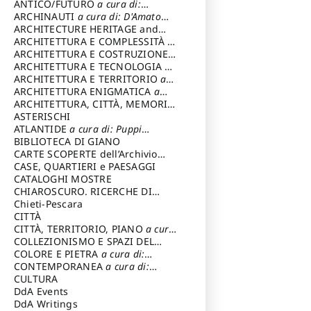
ANTICO/FUTURO
a cura di:
Varagnoli Claudio
ARCHINAUTI
a cura di: D'Amato
Claudio
ARCHITECTURE HERITAGE and
DESIGN
ARCHITETTURA E COMPLESSITÀ
a
cura di: Piva Antonio
ARCHITETTURA E COSTRUZIONE
a
cura di: Poretti Sergio
ARCHITETTURA E TECNOLOGIA
a
cura di: Carrara Gianfranco
ARCHITETTURA E TERRITORIO
a
cura di: Pietrogrande Enrico
ARCHITETTURA ENIGMATICA
a
cura di: Lenci Ruggero
ARCHITETTURA, CITTÀ, MEMORIA
a cura di: Valeriani Enrico
ASTERISCHI
ATLANTIDE
a cura di: Puppi
Lionello
BIBLIOTECA DI GIANO
CARTE SCOPERTE dell’Archivio
Storico Capitolino
CASE, QUARTIERI e PAESAGGI
CATALOGHI MOSTRE
CHIAROSCURO. RICERCHE DI
STORIA E STORIA DELL'ARTE
Chieti-Pescara
a
cura di: Di Carpegna Falconieri
CITTÀ
Tommaso
CITTÀ, TERRITORIO, PIANO
a cura
di: Imbesi Giuseppe
COLLEZIONISMO E SPAZI DEL
COLLEZIONISMO
COLORE E PIETRA
a cura di:
a cura di:
Magnani Lauro
Selvaggi Giuseppe
CONTEMPORANEA
a cura di:
Gubinelli Luna
CULTURA
DdA Events
DdA Writings