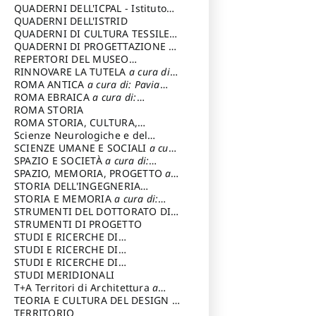
SOSTENIBILE
QUADERNI DELL'ICPAL - Istituto
centrale per il restauro e la
QUADERNI DELL'ISTRID
conservazione del patrimonio
QUADERNI DI CULTURA TESSILE
a
archivistico e librario
cura di: Crispolti Livia
QUADERNI DI PROGETTAZIONE
a
cura di: Giura Longo Tommaso
REPERTORI DEL MUSEO
CENTRALE DEL RISORGIMENTO
RINNOVARE LA TUTELA
a cura di:
a
cura di: Pizzo Marco
Cicalò Enrico
ROMA ANTICA
a cura di: Pavia
Carlo
ROMA EBRAICA
a cura di:
Procaccia Claudio
ROMA STORIA
ROMA STORIA, CULTURA,
IMMAGINE
Scienze Neurologiche e del
a cura di: Fagiolo
Marcello
Comportamento
SCIENZE UMANE E SOCIALI
a cura
di: Iannizzi Salvatore
SPAZIO E SOCIETÀ
a cura di:
Cassetti Roberto
SPAZIO, MEMORIA, PROGETTO
a
cura di: Rossi Massimo
STORIA DELL'INGEGNERIA
STRUTTURALE IN ITALIA
STORIA E MEMORIA
a cura di:
a cura di:
Poretti Sergio
Rossi Lauro
STRUMENTI DEL DOTTORATO DI
RICERCA IN RILIEVO E
STRUMENTI DI PROGETTO
RAPPRESENTAZIONE
STUDI E RICERCHE DI
DELL’ARCHITETTURA E
ARCHEOLOGIA IN SICILIA
STUDI E RICERCHE DI
a cura
DELL’AMBIENTE
di: Pelagatti Paola
ARCHITETTURA del Dipartimento
STUDI E RICERCHE DI
a cura di: Migliari
Riccardo
di Architettura Università degli
ARCHITETTURA del Dipartimento
STUDI MERIDIONALI
Studi G. d' Annunzio
di Architettura Università degli
T+A Territori di Architettura
a
Studi G. d' Annunzio, Chieti-
cura di: Ramazzotti Luigi
TEORIA E CULTURA DEL DESIGN
a
Pescara
cura di: Furlanis Giuseppe
TERRITORIO
a cura di: Fusero Paolo