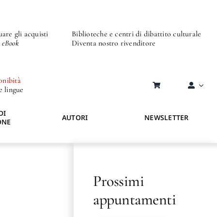
are gli acquisti
Biblioteche e centri di dibattito culturale
o eBook
Diventa nostro rivenditore
onibità
re lingue
DI
AUTORI
NEWSLETTER
ONE
Prossimi
appuntamenti