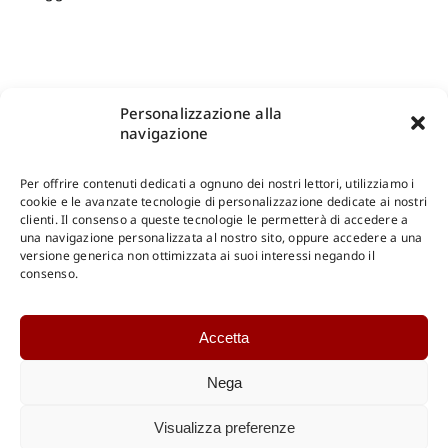
Personalizzazione alla
navigazione
Per offrire contenuti dedicati a ognuno dei nostri lettori, utilizziamo i
cookie e le avanzate tecnologie di personalizzazione dedicate ai nostri
clienti. Il consenso a queste tecnologie le permetterà di accedere a
una navigazione personalizzata al nostro sito, oppure accedere a una
Shop Gangemi Editore
-
Pagamenti Sicuri e anche Rateali
.
versione generica non ottimizzata ai suoi interessi negando il
consenso.
Catalogo Online
Accetta
CONSULTAZIONE
Catalogo Internazionale
Nega
Catalogo Online
DOWNLOAD
Visualizza preferenze
Catalogo Internazionale