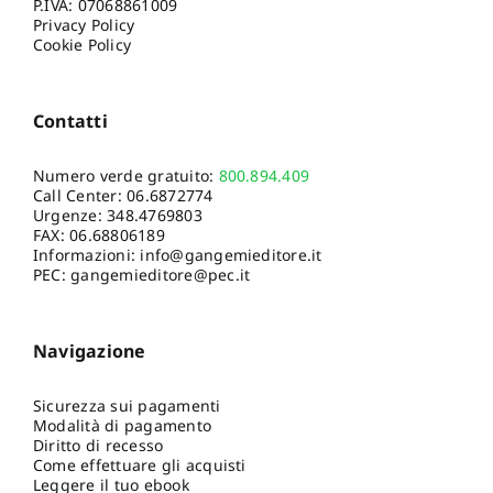
P.IVA: 07068861009
Privacy Policy
Cookie Policy
Contatti
Numero verde gratuito:
800.894.409
Call Center:
06.6872774
Urgenze:
348.4769803
FAX: 06.68806189
Informazioni:
info@gangemieditore.it
PEC: gangemieditore@pec.it
Navigazione
Sicurezza sui pagamenti
Modalità di pagamento
Diritto di recesso
Come effettuare gli acquisti
Leggere il tuo ebook