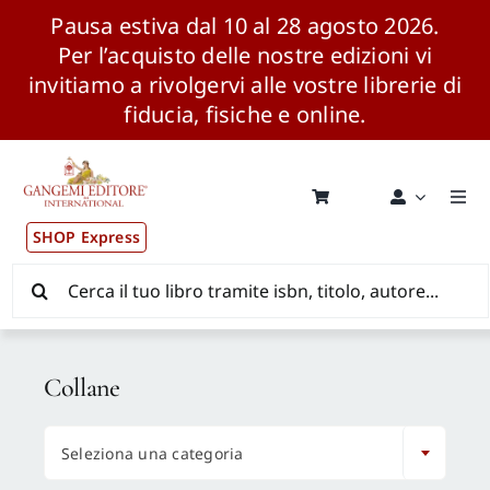
Pausa estiva dal 10 al 28 agosto 2026.
Per l’acquisto delle nostre edizioni vi
invitiamo a rivolgervi alle vostre librerie di
fiducia, fisiche e online.
Salta
al
contenuto
Togg
Navi
SHOP Express
Pubblicazioni
Cerca
per:
News ed Eventi
Collane
Distribuzione Wolrdwide

Seleziona una categoria
CONSIP / MEPA / ANVUR / CINECA