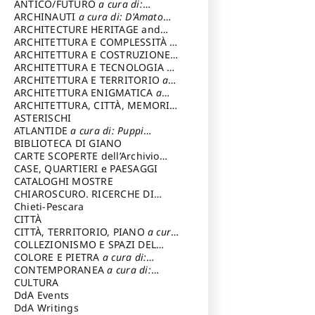
ANTICO/FUTURO
a cura di:
Varagnoli Claudio
ARCHINAUTI
a cura di: D'Amato
Claudio
ARCHITECTURE HERITAGE and
DESIGN
ARCHITETTURA E COMPLESSITÀ
a
cura di: Piva Antonio
ARCHITETTURA E COSTRUZIONE
a
cura di: Poretti Sergio
ARCHITETTURA E TECNOLOGIA
a
cura di: Carrara Gianfranco
ARCHITETTURA E TERRITORIO
a
cura di: Pietrogrande Enrico
ARCHITETTURA ENIGMATICA
a
cura di: Lenci Ruggero
ARCHITETTURA, CITTÀ, MEMORIA
a cura di: Valeriani Enrico
ASTERISCHI
ATLANTIDE
a cura di: Puppi
Lionello
BIBLIOTECA DI GIANO
CARTE SCOPERTE dell’Archivio
Storico Capitolino
CASE, QUARTIERI e PAESAGGI
CATALOGHI MOSTRE
CHIAROSCURO. RICERCHE DI
STORIA E STORIA DELL'ARTE
Chieti-Pescara
a
cura di: Di Carpegna Falconieri
CITTÀ
Tommaso
CITTÀ, TERRITORIO, PIANO
a cura
di: Imbesi Giuseppe
COLLEZIONISMO E SPAZI DEL
COLLEZIONISMO
COLORE E PIETRA
a cura di:
a cura di:
Magnani Lauro
Selvaggi Giuseppe
CONTEMPORANEA
a cura di:
Gubinelli Luna
CULTURA
DdA Events
DdA Writings