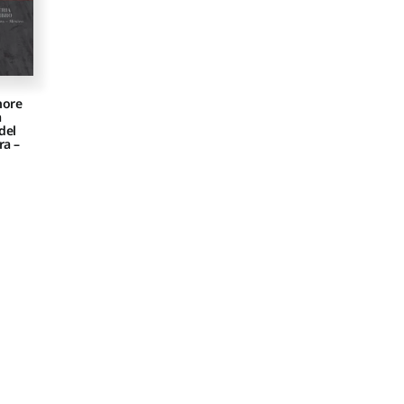
nore
a
del
ra –