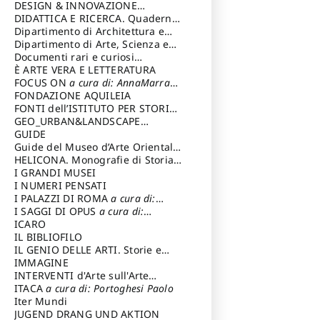
DESIGN & INNOVAZIONE
TECNOLOGICA
DIDATTICA E RICERCA. Quaderni
a cura di: Vallicelli
Andrea
della Scuola
Dipartimento di Architettura e
Analisi della Città Mediterranea
Dipartimento di Arte, Scienza e
Tecnica del Costuire
Documenti rari e curiosi
dall'Archivio Segreto
È ARTE VERA E LETTERATURA
FOCUS ON
a cura di: AnnaMarra
Contemporanea
FONDAZIONE AQUILEIA
FONTI dell’ISTITUTO PER STORIA
DEL RISORGIMENTO
GEO_URBAN&LANDSCAPE
PLANNING (GULP)
GUIDE
a cura di:
Trusiani Elio
Guide del Museo d’Arte Orientale
“Giuseppe Tucci”
HELICONA. Monografie di Storia
dell'Arte
I GRANDI MUSEI
a cura di: Gallo Marco
I NUMERI PENSATI
I PALAZZI DI ROMA
a cura di:
Ippoliti Alessandro
I SAGGI DI OPUS
a cura di:
Scalesse Tommaso
ICARO
IL BIBLIOFILO
IL GENIO DELLE ARTI. Storie e
interpretazione
IMMAGINE
INTERVENTI d'Arte sull'Arte
dedicata alla cultura della
ITACA
a cura di: Portoghesi Paolo
conservazione d’arte
Iter Mundi
a cura di:
Fondazione Paola Droghetti onlus
JUGEND DRANG UND AKTION