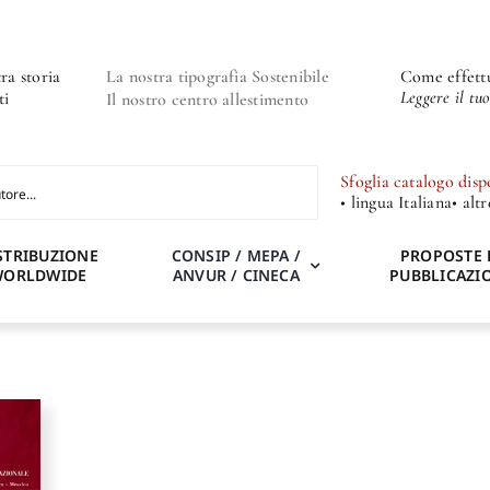
ra storia
La nostra tipografia Sostenibile
Come effettu
Leggere il tu
ti
Il nostro centro allestimento
Sfoglia catalogo disp
• lingua Italiana
• alt
STRIBUZIONE
CONSIP / MEPA /
PROPOSTE 
WORLDWIDE
ANVUR / CINECA
PUBBLICAZI