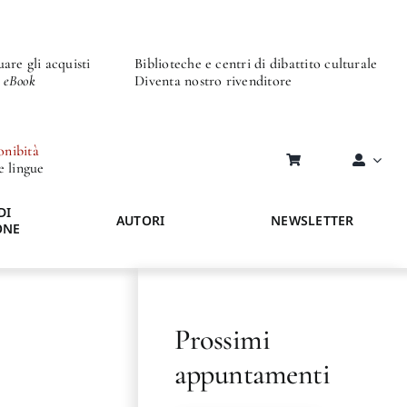
are gli acquisti
Biblioteche e centri di dibattito culturale
o eBook
Diventa nostro rivenditore
onibità
re lingue
DI
AUTORI
NEWSLETTER
ONE
Prossimi
appuntamenti