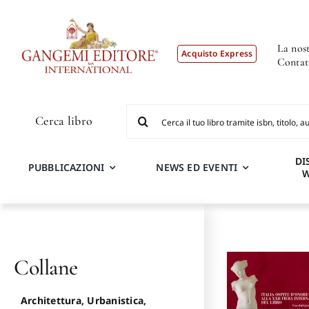
Salta
al
contenuto
La nost
Acquisto Express
Contat
Cerca
Cerca libro
per:
DI
PUBBLICAZIONI
NEWS ED EVENTI
Collane
Architettura, Urbanistica,