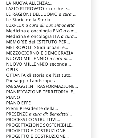
LA NUOVA ALLENZA:
ARCHITETTURA & AMBIENTE
LAZIO RITROVATO ricerche e
restauri
LE RAGIONI DELL'UOMO
a cura di:
Lombardi Satriani Luigi
Le Storie della Storia
LUXFLUX
a cura di: Lux Simonetta
Medicina e oncologia ENG
a cura
di: Lopez Massimo
Medicina e oncologia ITA
a cura
di: Lopez Massimo
MEMORIE dell’ISTITUTO PER
STORIA DEL RISORGIMENTO
METROPOLI. Studi urbani e
regionali
MEZZOGIORNO E DEMOCRAZIA
NUOVO MILLENNIO
a cura di:
Capaldo Pellegrino
NUOVO MILLENNIO seconda
serie
OPUS
a cura di: Mercadante
Francesco
OTTANTA di storia dell'Istituto
storia dell’Istituto
Paesaggi / Landscapes
a cura di:
Cavalieri Patrizia
PAESAGGI IN TRASFORMAZIONE
a
cura di: Corti Enrico A.
PIANIFICAZIONE TERRITORIALE
URBANISTICA ED AMBIENTALE
PIANO
a
cura di: Costa Enrico
PIANO EFFE
Premi Presidente della
Repubblica
PRESENZE
a cura di: Benedetti
Sandro
PROCESSI COSTRUTTIVI
DELL'ARCHITETTURA
PROGETTAZIONE SOSTENIBILE
a cura di:
Ippoliti Alessandro
PARTECIPATA
PROGETTO E COSTRUZIONE
DELL’ARCHITETTURA
PROGETTO E COSTRUZIONE