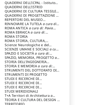
SOSTENIBILE
QUADERNI DELL'ICPAL - Istituto
centrale per il restauro e la
QUADERNI DELL'ISTRID
conservazione del patrimonio
QUADERNI DI CULTURA TESSILE
a
archivistico e librario
cura di: Crispolti Livia
QUADERNI DI PROGETTAZIONE
a
cura di: Giura Longo Tommaso
REPERTORI DEL MUSEO
CENTRALE DEL RISORGIMENTO
RINNOVARE LA TUTELA
a cura di:
a
cura di: Pizzo Marco
Cicalò Enrico
ROMA ANTICA
a cura di: Pavia
Carlo
ROMA EBRAICA
a cura di:
Procaccia Claudio
ROMA STORIA
ROMA STORIA, CULTURA,
IMMAGINE
Scienze Neurologiche e del
a cura di: Fagiolo
Marcello
Comportamento
SCIENZE UMANE E SOCIALI
a cura
di: Iannizzi Salvatore
SPAZIO E SOCIETÀ
a cura di:
Cassetti Roberto
SPAZIO, MEMORIA, PROGETTO
a
cura di: Rossi Massimo
STORIA DELL'INGEGNERIA
STRUTTURALE IN ITALIA
STORIA E MEMORIA
a cura di:
a cura di:
Poretti Sergio
Rossi Lauro
STRUMENTI DEL DOTTORATO DI
RICERCA IN RILIEVO E
STRUMENTI DI PROGETTO
RAPPRESENTAZIONE
STUDI E RICERCHE DI
DELL’ARCHITETTURA E
ARCHEOLOGIA IN SICILIA
STUDI E RICERCHE DI
a cura
DELL’AMBIENTE
di: Pelagatti Paola
ARCHITETTURA del Dipartimento
STUDI E RICERCHE DI
a cura di: Migliari
Riccardo
di Architettura Università degli
ARCHITETTURA del Dipartimento
STUDI MERIDIONALI
Studi G. d' Annunzio
di Architettura Università degli
T+A Territori di Architettura
a
Studi G. d' Annunzio, Chieti-
cura di: Ramazzotti Luigi
TEORIA E CULTURA DEL DESIGN
a
Pescara
cura di: Furlanis Giuseppe
TERRITORIO
a cura di: Fusero Paolo