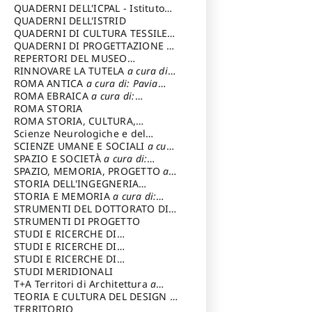
SOSTENIBILE
QUADERNI DELL'ICPAL - Istituto
centrale per il restauro e la
QUADERNI DELL'ISTRID
conservazione del patrimonio
QUADERNI DI CULTURA TESSILE
a
archivistico e librario
cura di: Crispolti Livia
QUADERNI DI PROGETTAZIONE
a
cura di: Giura Longo Tommaso
REPERTORI DEL MUSEO
CENTRALE DEL RISORGIMENTO
RINNOVARE LA TUTELA
a cura di:
a
cura di: Pizzo Marco
Cicalò Enrico
ROMA ANTICA
a cura di: Pavia
Carlo
ROMA EBRAICA
a cura di:
Procaccia Claudio
ROMA STORIA
ROMA STORIA, CULTURA,
IMMAGINE
Scienze Neurologiche e del
a cura di: Fagiolo
Marcello
Comportamento
SCIENZE UMANE E SOCIALI
a cura
di: Iannizzi Salvatore
SPAZIO E SOCIETÀ
a cura di:
Cassetti Roberto
SPAZIO, MEMORIA, PROGETTO
a
cura di: Rossi Massimo
STORIA DELL'INGEGNERIA
STRUTTURALE IN ITALIA
STORIA E MEMORIA
a cura di:
a cura di:
Poretti Sergio
Rossi Lauro
STRUMENTI DEL DOTTORATO DI
RICERCA IN RILIEVO E
STRUMENTI DI PROGETTO
RAPPRESENTAZIONE
STUDI E RICERCHE DI
DELL’ARCHITETTURA E
ARCHEOLOGIA IN SICILIA
STUDI E RICERCHE DI
a cura
DELL’AMBIENTE
di: Pelagatti Paola
ARCHITETTURA del Dipartimento
STUDI E RICERCHE DI
a cura di: Migliari
Riccardo
di Architettura Università degli
ARCHITETTURA del Dipartimento
STUDI MERIDIONALI
Studi G. d' Annunzio
di Architettura Università degli
T+A Territori di Architettura
a
Studi G. d' Annunzio, Chieti-
cura di: Ramazzotti Luigi
TEORIA E CULTURA DEL DESIGN
a
Pescara
cura di: Furlanis Giuseppe
TERRITORIO
a cura di: Fusero Paolo