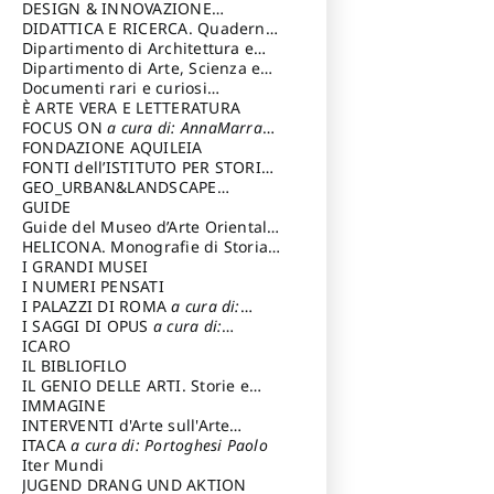
DESIGN & INNOVAZIONE
TECNOLOGICA
DIDATTICA E RICERCA. Quaderni
a cura di: Vallicelli
Andrea
della Scuola
Dipartimento di Architettura e
Analisi della Città Mediterranea
Dipartimento di Arte, Scienza e
Tecnica del Costuire
Documenti rari e curiosi
dall'Archivio Segreto
È ARTE VERA E LETTERATURA
FOCUS ON
a cura di: AnnaMarra
Contemporanea
FONDAZIONE AQUILEIA
FONTI dell’ISTITUTO PER STORIA
DEL RISORGIMENTO
GEO_URBAN&LANDSCAPE
PLANNING (GULP)
GUIDE
a cura di:
Trusiani Elio
Guide del Museo d’Arte Orientale
“Giuseppe Tucci”
HELICONA. Monografie di Storia
dell'Arte
I GRANDI MUSEI
a cura di: Gallo Marco
I NUMERI PENSATI
I PALAZZI DI ROMA
a cura di:
Ippoliti Alessandro
I SAGGI DI OPUS
a cura di:
Scalesse Tommaso
ICARO
IL BIBLIOFILO
IL GENIO DELLE ARTI. Storie e
interpretazione
IMMAGINE
INTERVENTI d'Arte sull'Arte
dedicata alla cultura della
ITACA
a cura di: Portoghesi Paolo
conservazione d’arte
Iter Mundi
a cura di:
Fondazione Paola Droghetti onlus
JUGEND DRANG UND AKTION