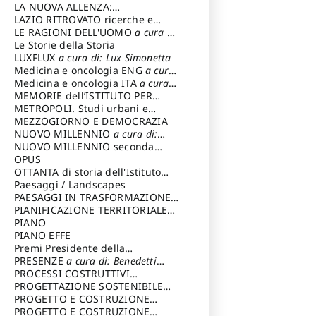
LA NUOVA ALLENZA:
ARCHITETTURA & AMBIENTE
LAZIO RITROVATO ricerche e
restauri
LE RAGIONI DELL'UOMO
a cura di:
Lombardi Satriani Luigi
Le Storie della Storia
LUXFLUX
a cura di: Lux Simonetta
Medicina e oncologia ENG
a cura
di: Lopez Massimo
Medicina e oncologia ITA
a cura
di: Lopez Massimo
MEMORIE dell’ISTITUTO PER
STORIA DEL RISORGIMENTO
METROPOLI. Studi urbani e
regionali
MEZZOGIORNO E DEMOCRAZIA
NUOVO MILLENNIO
a cura di:
Capaldo Pellegrino
NUOVO MILLENNIO seconda
serie
OPUS
a cura di: Mercadante
Francesco
OTTANTA di storia dell'Istituto
storia dell’Istituto
Paesaggi / Landscapes
a cura di:
Cavalieri Patrizia
PAESAGGI IN TRASFORMAZIONE
a
cura di: Corti Enrico A.
PIANIFICAZIONE TERRITORIALE
URBANISTICA ED AMBIENTALE
PIANO
a
cura di: Costa Enrico
PIANO EFFE
Premi Presidente della
Repubblica
PRESENZE
a cura di: Benedetti
Sandro
PROCESSI COSTRUTTIVI
DELL'ARCHITETTURA
PROGETTAZIONE SOSTENIBILE
a cura di:
Ippoliti Alessandro
PARTECIPATA
PROGETTO E COSTRUZIONE
DELL’ARCHITETTURA
PROGETTO E COSTRUZIONE