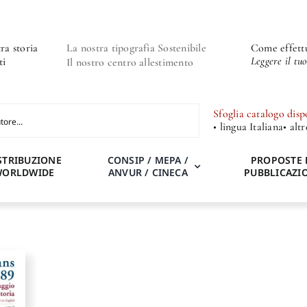
ra storia
La nostra tipografia Sostenibile
Come effettu
Leggere il tu
ti
Il nostro centro allestimento
Sfoglia catalogo disp
• lingua Italiana
• alt
STRIBUZIONE
CONSIP / MEPA /
PROPOSTE 
WORLDWIDE
ANVUR / CINECA
PUBBLICAZI