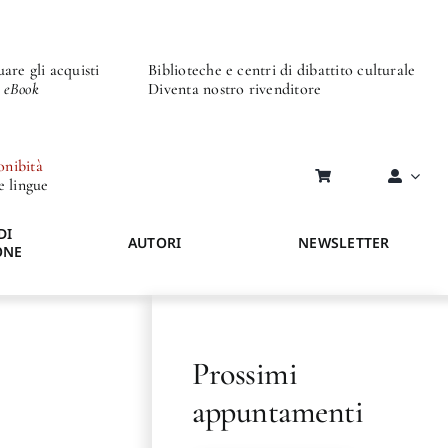
are gli acquisti
Biblioteche e centri di dibattito culturale
o eBook
Diventa nostro rivenditore
onibità
re lingue
DI
AUTORI
NEWSLETTER
ONE
Prossimi
appuntamenti