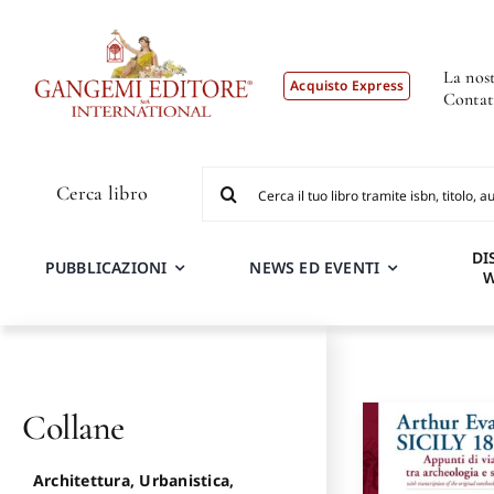
Salta
al
contenuto
La nost
Acquisto Express
Contat
Cerca
Cerca libro
per:
DI
PUBBLICAZIONI
NEWS ED EVENTI
Collane
Architettura, Urbanistica,