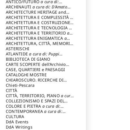
ANTICO/FUTURO
a cura di:
Varagnoli Claudio
ARCHINAUTI
a cura di: D'Amato
Claudio
ARCHITECTURE HERITAGE and
DESIGN
ARCHITETTURA E COMPLESSITÀ
a
cura di: Piva Antonio
ARCHITETTURA E COSTRUZIONE
a
cura di: Poretti Sergio
ARCHITETTURA E TECNOLOGIA
a
cura di: Carrara Gianfranco
ARCHITETTURA E TERRITORIO
a
cura di: Pietrogrande Enrico
ARCHITETTURA ENIGMATICA
a
cura di: Lenci Ruggero
ARCHITETTURA, CITTÀ, MEMORIA
a cura di: Valeriani Enrico
ASTERISCHI
ATLANTIDE
a cura di: Puppi
Lionello
BIBLIOTECA DI GIANO
CARTE SCOPERTE dell’Archivio
Storico Capitolino
CASE, QUARTIERI e PAESAGGI
CATALOGHI MOSTRE
CHIAROSCURO. RICERCHE DI
STORIA E STORIA DELL'ARTE
Chieti-Pescara
a
cura di: Di Carpegna Falconieri
CITTÀ
Tommaso
CITTÀ, TERRITORIO, PIANO
a cura
di: Imbesi Giuseppe
COLLEZIONISMO E SPAZI DEL
COLLEZIONISMO
COLORE E PIETRA
a cura di:
a cura di:
Magnani Lauro
Selvaggi Giuseppe
CONTEMPORANEA
a cura di:
Gubinelli Luna
CULTURA
DdA Events
DdA Writings