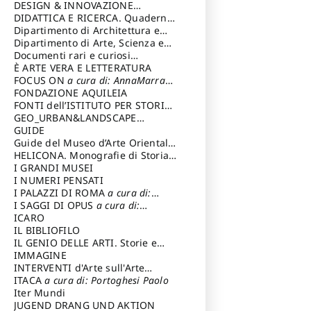
DESIGN & INNOVAZIONE
TECNOLOGICA
DIDATTICA E RICERCA. Quaderni
a cura di: Vallicelli
Andrea
della Scuola
Dipartimento di Architettura e
Analisi della Città Mediterranea
Dipartimento di Arte, Scienza e
Tecnica del Costuire
Documenti rari e curiosi
dall'Archivio Segreto
È ARTE VERA E LETTERATURA
FOCUS ON
a cura di: AnnaMarra
Contemporanea
FONDAZIONE AQUILEIA
FONTI dell’ISTITUTO PER STORIA
DEL RISORGIMENTO
GEO_URBAN&LANDSCAPE
PLANNING (GULP)
GUIDE
a cura di:
Trusiani Elio
Guide del Museo d’Arte Orientale
“Giuseppe Tucci”
HELICONA. Monografie di Storia
dell'Arte
I GRANDI MUSEI
a cura di: Gallo Marco
I NUMERI PENSATI
I PALAZZI DI ROMA
a cura di:
Ippoliti Alessandro
I SAGGI DI OPUS
a cura di:
Scalesse Tommaso
ICARO
IL BIBLIOFILO
IL GENIO DELLE ARTI. Storie e
interpretazione
IMMAGINE
INTERVENTI d'Arte sull'Arte
dedicata alla cultura della
ITACA
a cura di: Portoghesi Paolo
conservazione d’arte
Iter Mundi
a cura di:
Fondazione Paola Droghetti onlus
JUGEND DRANG UND AKTION