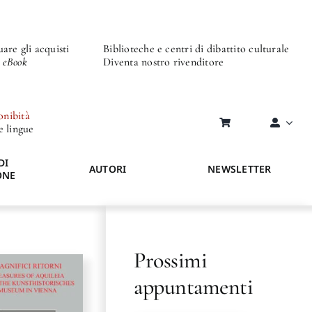
are gli acquisti
Biblioteche e centri di dibattito culturale
o eBook
Diventa nostro rivenditore
onibità
re lingue
DI
AUTORI
NEWSLETTER
ONE
Prossimi
appuntamenti