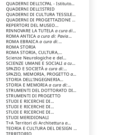
SOSTENIBILE
QUADERNI DELL'ICPAL - Istituto
centrale per il restauro e la
QUADERNI DELL'ISTRID
conservazione del patrimonio
QUADERNI DI CULTURA TESSILE
a
archivistico e librario
cura di: Crispolti Livia
QUADERNI DI PROGETTAZIONE
a
cura di: Giura Longo Tommaso
REPERTORI DEL MUSEO
CENTRALE DEL RISORGIMENTO
RINNOVARE LA TUTELA
a cura di:
a
cura di: Pizzo Marco
Cicalò Enrico
ROMA ANTICA
a cura di: Pavia
Carlo
ROMA EBRAICA
a cura di:
Procaccia Claudio
ROMA STORIA
ROMA STORIA, CULTURA,
IMMAGINE
Scienze Neurologiche e del
a cura di: Fagiolo
Marcello
Comportamento
SCIENZE UMANE E SOCIALI
a cura
di: Iannizzi Salvatore
SPAZIO E SOCIETÀ
a cura di:
Cassetti Roberto
SPAZIO, MEMORIA, PROGETTO
a
cura di: Rossi Massimo
STORIA DELL'INGEGNERIA
STRUTTURALE IN ITALIA
STORIA E MEMORIA
a cura di:
a cura di:
Poretti Sergio
Rossi Lauro
STRUMENTI DEL DOTTORATO DI
RICERCA IN RILIEVO E
STRUMENTI DI PROGETTO
RAPPRESENTAZIONE
STUDI E RICERCHE DI
DELL’ARCHITETTURA E
ARCHEOLOGIA IN SICILIA
STUDI E RICERCHE DI
a cura
DELL’AMBIENTE
di: Pelagatti Paola
ARCHITETTURA del Dipartimento
STUDI E RICERCHE DI
a cura di: Migliari
Riccardo
di Architettura Università degli
ARCHITETTURA del Dipartimento
STUDI MERIDIONALI
Studi G. d' Annunzio
di Architettura Università degli
T+A Territori di Architettura
a
Studi G. d' Annunzio, Chieti-
cura di: Ramazzotti Luigi
TEORIA E CULTURA DEL DESIGN
a
Pescara
cura di: Furlanis Giuseppe
TERRITORIO
a cura di: Fusero Paolo