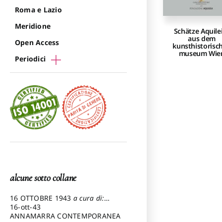
Roma e Lazio
Meridione
Schätze Aquile
aus dem
Open Access
kunsthistorisc
museum Wie
Periodici
alcune sotto collane
16 OTTOBRE 1943
a cura di:
Pezzetti Marcello
16-ott-43
ANNAMARRA CONTEMPORANEA