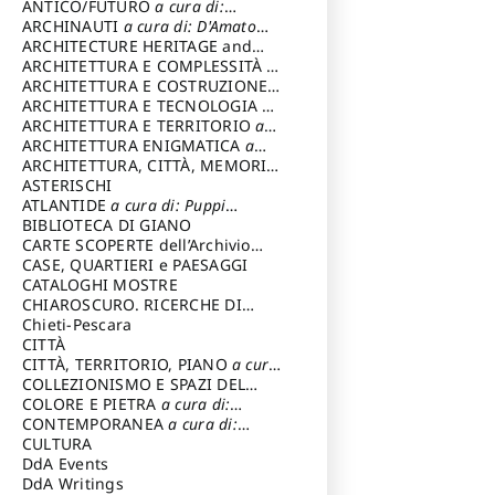
ANTICO/FUTURO
a cura di:
Varagnoli Claudio
ARCHINAUTI
a cura di: D'Amato
Claudio
ARCHITECTURE HERITAGE and
DESIGN
ARCHITETTURA E COMPLESSITÀ
a
cura di: Piva Antonio
ARCHITETTURA E COSTRUZIONE
a
cura di: Poretti Sergio
ARCHITETTURA E TECNOLOGIA
a
cura di: Carrara Gianfranco
ARCHITETTURA E TERRITORIO
a
cura di: Pietrogrande Enrico
ARCHITETTURA ENIGMATICA
a
cura di: Lenci Ruggero
ARCHITETTURA, CITTÀ, MEMORIA
a cura di: Valeriani Enrico
ASTERISCHI
ATLANTIDE
a cura di: Puppi
Lionello
BIBLIOTECA DI GIANO
CARTE SCOPERTE dell’Archivio
Storico Capitolino
CASE, QUARTIERI e PAESAGGI
CATALOGHI MOSTRE
CHIAROSCURO. RICERCHE DI
STORIA E STORIA DELL'ARTE
Chieti-Pescara
a
cura di: Di Carpegna Falconieri
CITTÀ
Tommaso
CITTÀ, TERRITORIO, PIANO
a cura
di: Imbesi Giuseppe
COLLEZIONISMO E SPAZI DEL
COLLEZIONISMO
COLORE E PIETRA
a cura di:
a cura di:
Magnani Lauro
Selvaggi Giuseppe
CONTEMPORANEA
a cura di:
Gubinelli Luna
CULTURA
DdA Events
DdA Writings