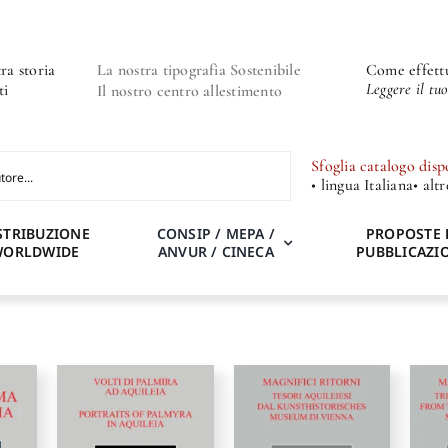
ra storia
La nostra tipografia Sostenibile
Come effettu
Leggere il tu
ti
Il nostro centro allestimento
Sfoglia catalogo disp
• lingua Italiana
• alt
STRIBUZIONE
CONSIP / MEPA /
PROPOSTE 
WORLDWIDE
ANVUR / CINECA
PUBBLICAZI