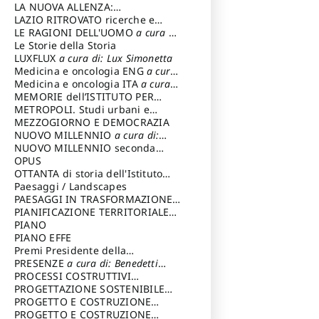
LA NUOVA ALLENZA:
ARCHITETTURA & AMBIENTE
LAZIO RITROVATO ricerche e
restauri
LE RAGIONI DELL'UOMO
a cura di:
Lombardi Satriani Luigi
Le Storie della Storia
LUXFLUX
a cura di: Lux Simonetta
Medicina e oncologia ENG
a cura
di: Lopez Massimo
Medicina e oncologia ITA
a cura
di: Lopez Massimo
MEMORIE dell’ISTITUTO PER
STORIA DEL RISORGIMENTO
METROPOLI. Studi urbani e
regionali
MEZZOGIORNO E DEMOCRAZIA
NUOVO MILLENNIO
a cura di:
Capaldo Pellegrino
NUOVO MILLENNIO seconda
serie
OPUS
a cura di: Mercadante
Francesco
OTTANTA di storia dell'Istituto
storia dell’Istituto
Paesaggi / Landscapes
a cura di:
Cavalieri Patrizia
PAESAGGI IN TRASFORMAZIONE
a
cura di: Corti Enrico A.
PIANIFICAZIONE TERRITORIALE
URBANISTICA ED AMBIENTALE
PIANO
a
cura di: Costa Enrico
PIANO EFFE
Premi Presidente della
Repubblica
PRESENZE
a cura di: Benedetti
Sandro
PROCESSI COSTRUTTIVI
DELL'ARCHITETTURA
PROGETTAZIONE SOSTENIBILE
a cura di:
Ippoliti Alessandro
PARTECIPATA
PROGETTO E COSTRUZIONE
DELL’ARCHITETTURA
PROGETTO E COSTRUZIONE