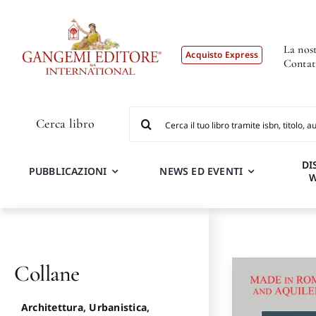
Salta
al
contenuto
La nost
Acquisto Express
Contat
Cerca
Cerca libro
per:
DI
PUBBLICAZIONI
NEWS ED EVENTI
Collane
Architettura, Urbanistica,