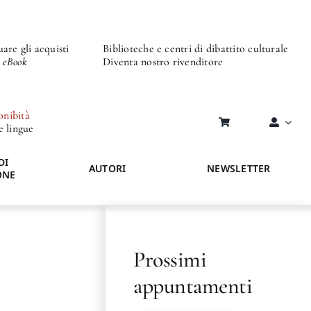
are gli acquisti
Biblioteche e centri di dibattito culturale
o eBook
Diventa nostro rivenditore
onibità
re lingue
DI
AUTORI
NEWSLETTER
ONE
Prossimi
appuntamenti