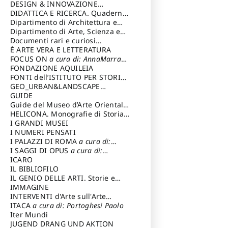
DESIGN & INNOVAZIONE
TECNOLOGICA
DIDATTICA E RICERCA. Quaderni
a cura di: Vallicelli
Andrea
della Scuola
Dipartimento di Architettura e
Analisi della Città Mediterranea
Dipartimento di Arte, Scienza e
Tecnica del Costuire
Documenti rari e curiosi
dall'Archivio Segreto
È ARTE VERA E LETTERATURA
FOCUS ON
a cura di: AnnaMarra
Contemporanea
FONDAZIONE AQUILEIA
FONTI dell’ISTITUTO PER STORIA
DEL RISORGIMENTO
GEO_URBAN&LANDSCAPE
PLANNING (GULP)
GUIDE
a cura di:
Trusiani Elio
Guide del Museo d’Arte Orientale
“Giuseppe Tucci”
HELICONA. Monografie di Storia
dell'Arte
I GRANDI MUSEI
a cura di: Gallo Marco
I NUMERI PENSATI
I PALAZZI DI ROMA
a cura di:
Ippoliti Alessandro
I SAGGI DI OPUS
a cura di:
Scalesse Tommaso
ICARO
IL BIBLIOFILO
IL GENIO DELLE ARTI. Storie e
interpretazione
IMMAGINE
INTERVENTI d'Arte sull'Arte
dedicata alla cultura della
ITACA
a cura di: Portoghesi Paolo
conservazione d’arte
Iter Mundi
a cura di:
Fondazione Paola Droghetti onlus
JUGEND DRANG UND AKTION