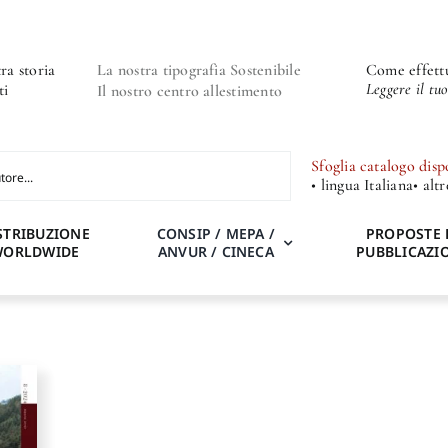
ra storia
La nostra tipografia Sostenibile
Come effettu
Leggere il tu
ti
Il nostro centro allestimento
Sfoglia catalogo disp
• lingua Italiana
• alt
STRIBUZIONE
CONSIP / MEPA /
PROPOSTE 
WORLDWIDE
ANVUR / CINECA
PUBBLICAZI