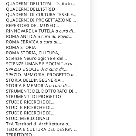
SOSTENIBILE
QUADERNI DELL'ICPAL - Istituto
centrale per il restauro e la
QUADERNI DELL'ISTRID
conservazione del patrimonio
QUADERNI DI CULTURA TESSILE
a
archivistico e librario
cura di: Crispolti Livia
QUADERNI DI PROGETTAZIONE
a
cura di: Giura Longo Tommaso
REPERTORI DEL MUSEO
CENTRALE DEL RISORGIMENTO
RINNOVARE LA TUTELA
a cura di:
a
cura di: Pizzo Marco
Cicalò Enrico
ROMA ANTICA
a cura di: Pavia
Carlo
ROMA EBRAICA
a cura di:
Procaccia Claudio
ROMA STORIA
ROMA STORIA, CULTURA,
IMMAGINE
Scienze Neurologiche e del
a cura di: Fagiolo
Marcello
Comportamento
SCIENZE UMANE E SOCIALI
a cura
di: Iannizzi Salvatore
SPAZIO E SOCIETÀ
a cura di:
Cassetti Roberto
SPAZIO, MEMORIA, PROGETTO
a
cura di: Rossi Massimo
STORIA DELL'INGEGNERIA
STRUTTURALE IN ITALIA
STORIA E MEMORIA
a cura di:
a cura di:
Poretti Sergio
Rossi Lauro
STRUMENTI DEL DOTTORATO DI
RICERCA IN RILIEVO E
STRUMENTI DI PROGETTO
RAPPRESENTAZIONE
STUDI E RICERCHE DI
DELL’ARCHITETTURA E
ARCHEOLOGIA IN SICILIA
STUDI E RICERCHE DI
a cura
DELL’AMBIENTE
di: Pelagatti Paola
ARCHITETTURA del Dipartimento
STUDI E RICERCHE DI
a cura di: Migliari
Riccardo
di Architettura Università degli
ARCHITETTURA del Dipartimento
STUDI MERIDIONALI
Studi G. d' Annunzio
di Architettura Università degli
T+A Territori di Architettura
a
Studi G. d' Annunzio, Chieti-
cura di: Ramazzotti Luigi
TEORIA E CULTURA DEL DESIGN
a
Pescara
cura di: Furlanis Giuseppe
TERRITORIO
a cura di: Fusero Paolo