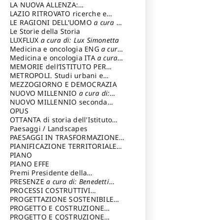
LA NUOVA ALLENZA:
ARCHITETTURA & AMBIENTE
LAZIO RITROVATO ricerche e
restauri
LE RAGIONI DELL'UOMO
a cura di:
Lombardi Satriani Luigi
Le Storie della Storia
LUXFLUX
a cura di: Lux Simonetta
Medicina e oncologia ENG
a cura
di: Lopez Massimo
Medicina e oncologia ITA
a cura
di: Lopez Massimo
MEMORIE dell’ISTITUTO PER
STORIA DEL RISORGIMENTO
METROPOLI. Studi urbani e
regionali
MEZZOGIORNO E DEMOCRAZIA
NUOVO MILLENNIO
a cura di:
Capaldo Pellegrino
NUOVO MILLENNIO seconda
serie
OPUS
a cura di: Mercadante
Francesco
OTTANTA di storia dell'Istituto
storia dell’Istituto
Paesaggi / Landscapes
a cura di:
Cavalieri Patrizia
PAESAGGI IN TRASFORMAZIONE
a
cura di: Corti Enrico A.
PIANIFICAZIONE TERRITORIALE
URBANISTICA ED AMBIENTALE
PIANO
a
cura di: Costa Enrico
PIANO EFFE
Premi Presidente della
Repubblica
PRESENZE
a cura di: Benedetti
Sandro
PROCESSI COSTRUTTIVI
DELL'ARCHITETTURA
PROGETTAZIONE SOSTENIBILE
a cura di:
Ippoliti Alessandro
PARTECIPATA
PROGETTO E COSTRUZIONE
DELL’ARCHITETTURA
PROGETTO E COSTRUZIONE