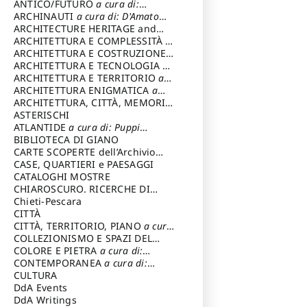
ANTICO/FUTURO
a cura di:
Varagnoli Claudio
ARCHINAUTI
a cura di: D'Amato
Claudio
ARCHITECTURE HERITAGE and
DESIGN
ARCHITETTURA E COMPLESSITÀ
a
cura di: Piva Antonio
ARCHITETTURA E COSTRUZIONE
a
cura di: Poretti Sergio
ARCHITETTURA E TECNOLOGIA
a
cura di: Carrara Gianfranco
ARCHITETTURA E TERRITORIO
a
cura di: Pietrogrande Enrico
ARCHITETTURA ENIGMATICA
a
cura di: Lenci Ruggero
ARCHITETTURA, CITTÀ, MEMORIA
a cura di: Valeriani Enrico
ASTERISCHI
ATLANTIDE
a cura di: Puppi
Lionello
BIBLIOTECA DI GIANO
CARTE SCOPERTE dell’Archivio
Storico Capitolino
CASE, QUARTIERI e PAESAGGI
CATALOGHI MOSTRE
CHIAROSCURO. RICERCHE DI
STORIA E STORIA DELL'ARTE
Chieti-Pescara
a
cura di: Di Carpegna Falconieri
CITTÀ
Tommaso
CITTÀ, TERRITORIO, PIANO
a cura
di: Imbesi Giuseppe
COLLEZIONISMO E SPAZI DEL
COLLEZIONISMO
COLORE E PIETRA
a cura di:
a cura di:
Magnani Lauro
Selvaggi Giuseppe
CONTEMPORANEA
a cura di:
Gubinelli Luna
CULTURA
DdA Events
DdA Writings