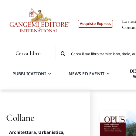
Salta
al
contenuto
La nost
Acquisto Express
Contat
Cerca
Cerca libro
per:
DI
PUBBLICAZIONI
NEWS ED EVENTI
Collane
Architettura, Urbanistica,