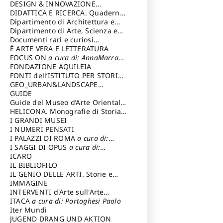
DESIGN & INNOVAZIONE
TECNOLOGICA
DIDATTICA E RICERCA. Quaderni
a cura di: Vallicelli
Andrea
della Scuola
Dipartimento di Architettura e
Analisi della Città Mediterranea
Dipartimento di Arte, Scienza e
Tecnica del Costuire
Documenti rari e curiosi
dall'Archivio Segreto
È ARTE VERA E LETTERATURA
FOCUS ON
a cura di: AnnaMarra
Contemporanea
FONDAZIONE AQUILEIA
FONTI dell’ISTITUTO PER STORIA
DEL RISORGIMENTO
GEO_URBAN&LANDSCAPE
PLANNING (GULP)
GUIDE
a cura di:
Trusiani Elio
Guide del Museo d’Arte Orientale
“Giuseppe Tucci”
HELICONA. Monografie di Storia
dell'Arte
I GRANDI MUSEI
a cura di: Gallo Marco
I NUMERI PENSATI
I PALAZZI DI ROMA
a cura di:
Ippoliti Alessandro
I SAGGI DI OPUS
a cura di:
Scalesse Tommaso
ICARO
IL BIBLIOFILO
IL GENIO DELLE ARTI. Storie e
interpretazione
IMMAGINE
INTERVENTI d'Arte sull'Arte
dedicata alla cultura della
ITACA
a cura di: Portoghesi Paolo
conservazione d’arte
Iter Mundi
a cura di:
Fondazione Paola Droghetti onlus
JUGEND DRANG UND AKTION