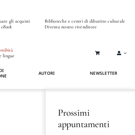
are gli acquisti
Biblioteche e centri di dibattito culturale
o eBook
Diventa nostro rivenditore
onibità
re lingue
DI
AUTORI
NEWSLETTER
ONE
Prossimi
appuntamenti