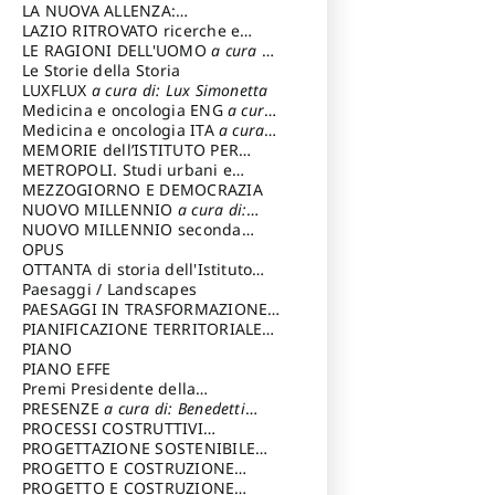
LA NUOVA ALLENZA:
ARCHITETTURA & AMBIENTE
LAZIO RITROVATO ricerche e
restauri
LE RAGIONI DELL'UOMO
a cura di:
Lombardi Satriani Luigi
Le Storie della Storia
LUXFLUX
a cura di: Lux Simonetta
Medicina e oncologia ENG
a cura
di: Lopez Massimo
Medicina e oncologia ITA
a cura
di: Lopez Massimo
MEMORIE dell’ISTITUTO PER
STORIA DEL RISORGIMENTO
METROPOLI. Studi urbani e
regionali
MEZZOGIORNO E DEMOCRAZIA
NUOVO MILLENNIO
a cura di:
Capaldo Pellegrino
NUOVO MILLENNIO seconda
serie
OPUS
a cura di: Mercadante
Francesco
OTTANTA di storia dell'Istituto
storia dell’Istituto
Paesaggi / Landscapes
a cura di:
Cavalieri Patrizia
PAESAGGI IN TRASFORMAZIONE
a
cura di: Corti Enrico A.
PIANIFICAZIONE TERRITORIALE
URBANISTICA ED AMBIENTALE
PIANO
a
cura di: Costa Enrico
PIANO EFFE
Premi Presidente della
Repubblica
PRESENZE
a cura di: Benedetti
Sandro
PROCESSI COSTRUTTIVI
DELL'ARCHITETTURA
PROGETTAZIONE SOSTENIBILE
a cura di:
Ippoliti Alessandro
PARTECIPATA
PROGETTO E COSTRUZIONE
DELL’ARCHITETTURA
PROGETTO E COSTRUZIONE