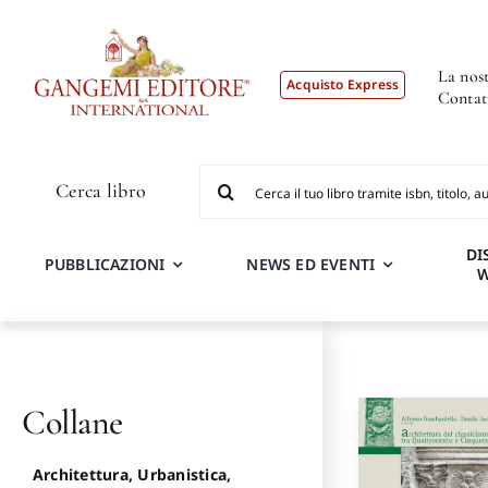
Salta
al
contenuto
La nost
Acquisto Express
Contat
Cerca
Cerca libro
per:
DI
PUBBLICAZIONI
NEWS ED EVENTI
Collane
Architettura, Urbanistica,