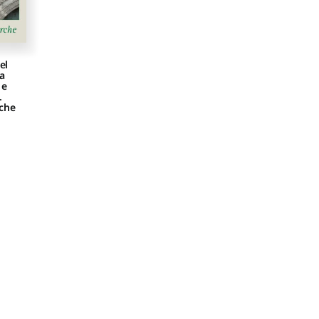
el
ra
 e
.
che