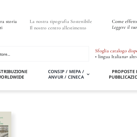
ra storia
La nostra tipografia Sostenibile
Come effettu
Leggere il tu
ti
Il nostro centro allestimento
Sfoglia catalogo disp
• lingua Italiana
• alt
STRIBUZIONE
CONSIP / MEPA /
PROPOSTE 
WORLDWIDE
ANVUR / CINECA
PUBBLICAZI