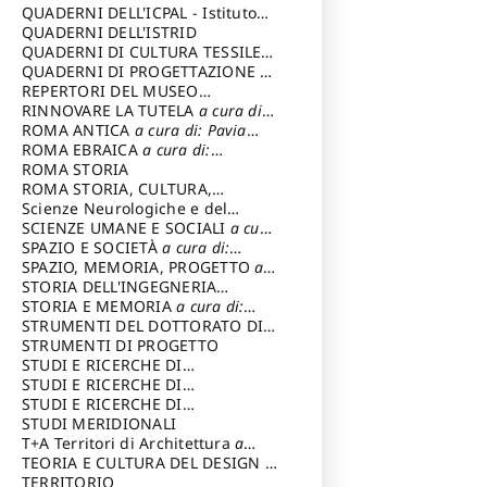
SOSTENIBILE
QUADERNI DELL'ICPAL - Istituto
centrale per il restauro e la
QUADERNI DELL'ISTRID
conservazione del patrimonio
QUADERNI DI CULTURA TESSILE
a
archivistico e librario
cura di: Crispolti Livia
QUADERNI DI PROGETTAZIONE
a
cura di: Giura Longo Tommaso
REPERTORI DEL MUSEO
CENTRALE DEL RISORGIMENTO
RINNOVARE LA TUTELA
a cura di:
a
cura di: Pizzo Marco
Cicalò Enrico
ROMA ANTICA
a cura di: Pavia
Carlo
ROMA EBRAICA
a cura di:
Procaccia Claudio
ROMA STORIA
ROMA STORIA, CULTURA,
IMMAGINE
Scienze Neurologiche e del
a cura di: Fagiolo
Marcello
Comportamento
SCIENZE UMANE E SOCIALI
a cura
di: Iannizzi Salvatore
SPAZIO E SOCIETÀ
a cura di:
Cassetti Roberto
SPAZIO, MEMORIA, PROGETTO
a
cura di: Rossi Massimo
STORIA DELL'INGEGNERIA
STRUTTURALE IN ITALIA
STORIA E MEMORIA
a cura di:
a cura di:
Poretti Sergio
Rossi Lauro
STRUMENTI DEL DOTTORATO DI
RICERCA IN RILIEVO E
STRUMENTI DI PROGETTO
RAPPRESENTAZIONE
STUDI E RICERCHE DI
DELL’ARCHITETTURA E
ARCHEOLOGIA IN SICILIA
STUDI E RICERCHE DI
a cura
DELL’AMBIENTE
di: Pelagatti Paola
ARCHITETTURA del Dipartimento
STUDI E RICERCHE DI
a cura di: Migliari
Riccardo
di Architettura Università degli
ARCHITETTURA del Dipartimento
STUDI MERIDIONALI
Studi G. d' Annunzio
di Architettura Università degli
T+A Territori di Architettura
a
Studi G. d' Annunzio, Chieti-
cura di: Ramazzotti Luigi
TEORIA E CULTURA DEL DESIGN
a
Pescara
cura di: Furlanis Giuseppe
TERRITORIO
a cura di: Fusero Paolo