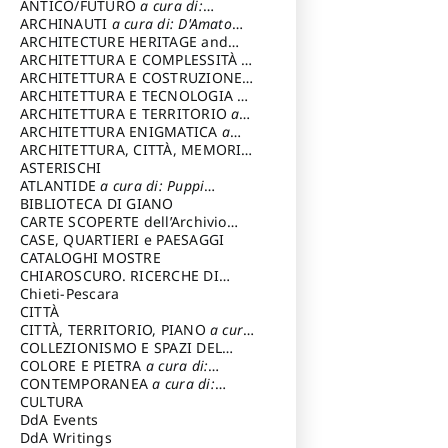
ANTICO/FUTURO
a cura di:
Varagnoli Claudio
ARCHINAUTI
a cura di: D'Amato
Claudio
ARCHITECTURE HERITAGE and
DESIGN
ARCHITETTURA E COMPLESSITÀ
a
cura di: Piva Antonio
ARCHITETTURA E COSTRUZIONE
a
cura di: Poretti Sergio
ARCHITETTURA E TECNOLOGIA
a
cura di: Carrara Gianfranco
ARCHITETTURA E TERRITORIO
a
cura di: Pietrogrande Enrico
ARCHITETTURA ENIGMATICA
a
cura di: Lenci Ruggero
ARCHITETTURA, CITTÀ, MEMORIA
a cura di: Valeriani Enrico
ASTERISCHI
ATLANTIDE
a cura di: Puppi
Lionello
BIBLIOTECA DI GIANO
CARTE SCOPERTE dell’Archivio
Storico Capitolino
CASE, QUARTIERI e PAESAGGI
CATALOGHI MOSTRE
CHIAROSCURO. RICERCHE DI
STORIA E STORIA DELL'ARTE
Chieti-Pescara
a
cura di: Di Carpegna Falconieri
CITTÀ
Tommaso
CITTÀ, TERRITORIO, PIANO
a cura
di: Imbesi Giuseppe
COLLEZIONISMO E SPAZI DEL
COLLEZIONISMO
COLORE E PIETRA
a cura di:
a cura di:
Magnani Lauro
Selvaggi Giuseppe
CONTEMPORANEA
a cura di:
Gubinelli Luna
CULTURA
DdA Events
DdA Writings