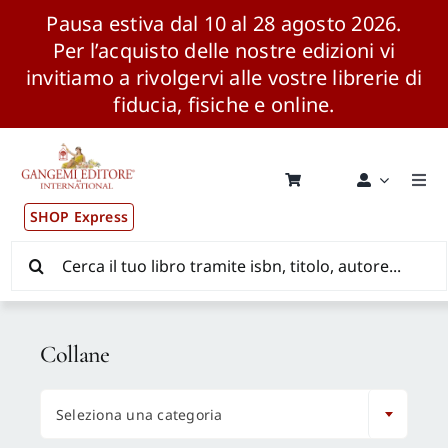
Pausa estiva dal 10 al 28 agosto 2026.
Per l’acquisto delle nostre edizioni vi
invitiamo a rivolgervi alle vostre librerie di
fiducia, fisiche e online.
Salta
al
contenuto
Togg
Navi
SHOP Express
Pubblicazioni
Cerca
per:
News ed Eventi
Collane
Distribuzione Wolrdwide

Seleziona una categoria
CONSIP / MEPA / ANVUR / CINECA