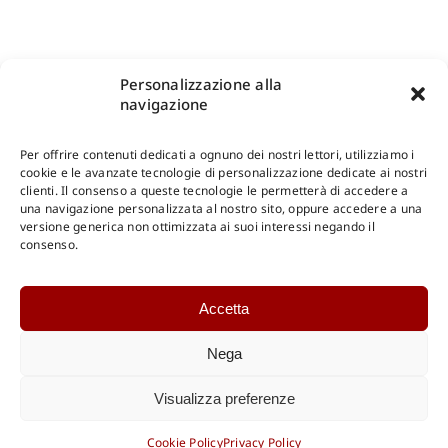
Personalizzazione alla
navigazione
Per offrire contenuti dedicati a ognuno dei nostri lettori, utilizziamo i
cookie e le avanzate tecnologie di personalizzazione dedicate ai nostri
clienti. Il consenso a queste tecnologie le permetterà di accedere a
una navigazione personalizzata al nostro sito, oppure accedere a una
Shop Gangemi Editore
-
Pagamenti Sicuri e anche Rateali
.
versione generica non ottimizzata ai suoi interessi negando il
consenso.
Catalogo Online
Accetta
CONSULTAZIONE
Catalogo Internazionale
Nega
Catalogo Online
DOWNLOAD
Visualizza preferenze
Catalogo Internazionale
Cookie Policy
Privacy Policy