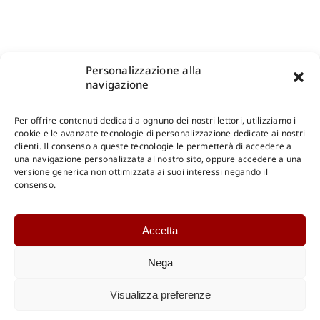
Personalizzazione alla
navigazione
Per offrire contenuti dedicati a ognuno dei nostri lettori, utilizziamo i
cookie e le avanzate tecnologie di personalizzazione dedicate ai nostri
clienti. Il consenso a queste tecnologie le permetterà di accedere a
una navigazione personalizzata al nostro sito, oppure accedere a una
Shop Gangemi Editore
-
Pagamenti Sicuri e anche Rateali
.
versione generica non ottimizzata ai suoi interessi negando il
consenso.
Catalogo Online
Accetta
CONSULTAZIONE
Catalogo Internazionale
Nega
Catalogo Online
DOWNLOAD
Visualizza preferenze
Catalogo Internazionale