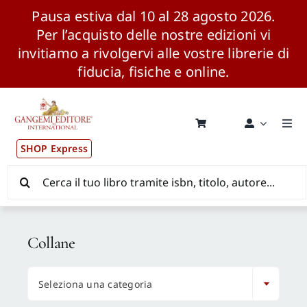
Pausa estiva dal 10 al 28 agosto 2026.
Per l’acquisto delle nostre edizioni vi
invitiamo a rivolgervi alle vostre librerie di
fiducia, fisiche e online.
Salta
al
contenuto
Togg
Navi
SHOP Express
Pubblicazioni
Cerca
per:
News ed Eventi
Collane
Distribuzione Wolrdwide

Seleziona una categoria
CONSIP / MEPA / ANVUR / CINECA