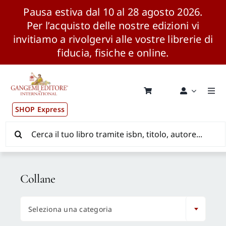
Pausa estiva dal 10 al 28 agosto 2026.
Per l’acquisto delle nostre edizioni vi
invitiamo a rivolgervi alle vostre librerie di
fiducia, fisiche e online.
Salta
al
contenuto
Togg
Navi
SHOP Express
Pubblicazioni
Cerca
per:
News ed Eventi
Collane
Distribuzione Wolrdwide

Seleziona una categoria
CONSIP / MEPA / ANVUR / CINECA