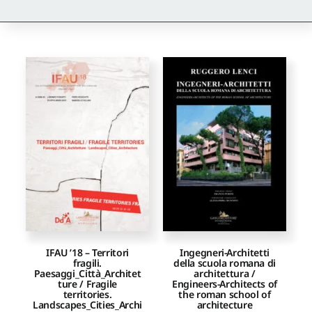
Newsletter
Autori
Proposte di pubblicazione
Gangemi Editore
Newsletter
IFAU ’18 – Territori
Ingegneri-Architetti
fragili.
della scuola romana di
Paesaggi_Città_Architet
architettura /
ture / Fragile
Engineers-Architects of
territories.
the roman school of
Landscapes_Cities_Archi
architecture