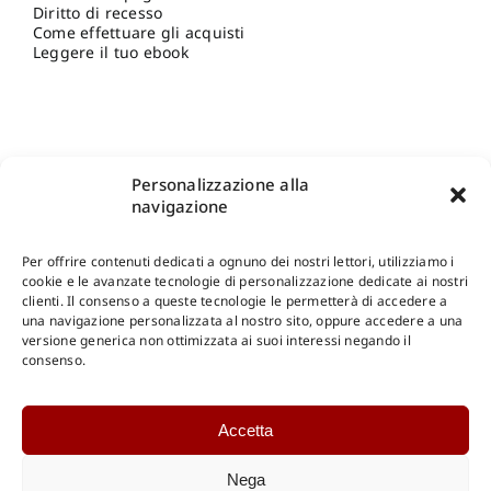
Diritto di recesso
Come effettuare gli acquisti
Leggere il tuo ebook
Personalizzazione alla
navigazione
Per offrire contenuti dedicati a ognuno dei nostri lettori, utilizziamo i
cookie e le avanzate tecnologie di personalizzazione dedicate ai nostri
clienti. Il consenso a queste tecnologie le permetterà di accedere a
una navigazione personalizzata al nostro sito, oppure accedere a una
Shop Gangemi Editore
-
Pagamenti Sicuri e anche Rateali
.
versione generica non ottimizzata ai suoi interessi negando il
consenso.
Catalogo Online
Accetta
CONSULTAZIONE
Catalogo Internazionale
Nega