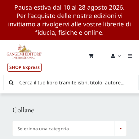
Pausa estiva dal 10 al 28 agosto 2026.
Per l’acquisto delle nostre edizioni vi
invitiamo a rivolgervi alle vostre librerie di
fiducia, fisiche e online.
Salta
al
contenuto
Togg
Navi
SHOP Express
Pubblicazioni
Cerca
per:
News ed Eventi
Collane
Distribuzione Wolrdwide

Seleziona una categoria
CONSIP / MEPA / ANVUR / CINECA