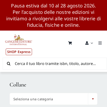
Pausa estiva dal 10 al 28 agosto 2026.
Per l’acquisto delle nostre edizioni vi
invitiamo a rivolgervi alle vostre librerie di
fiducia, fisiche e online.
Salta
al
contenuto
Togg
Navi
SHOP Express
Pubblicazioni
Cerca
per:
News ed Eventi
Collane
Distribuzione Wolrdwide

Seleziona una categoria
CONSIP / MEPA / ANVUR / CINECA