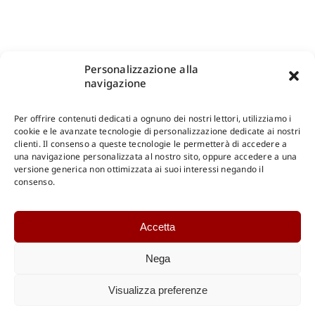
Personalizzazione alla
navigazione
Per offrire contenuti dedicati a ognuno dei nostri lettori, utilizziamo i
cookie e le avanzate tecnologie di personalizzazione dedicate ai nostri
clienti. Il consenso a queste tecnologie le permetterà di accedere a
una navigazione personalizzata al nostro sito, oppure accedere a una
Shop Gangemi Editore
-
Pagamenti Sicuri e anche Rateali
.
versione generica non ottimizzata ai suoi interessi negando il
consenso.
Catalogo Online
Accetta
CONSULTAZIONE
Catalogo Internazionale
Nega
Catalogo Online
DOWNLOAD
Visualizza preferenze
Catalogo Internazionale