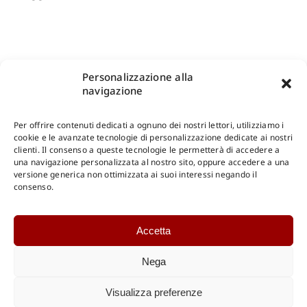
Personalizzazione alla
navigazione
Per offrire contenuti dedicati a ognuno dei nostri lettori, utilizziamo i
cookie e le avanzate tecnologie di personalizzazione dedicate ai nostri
clienti. Il consenso a queste tecnologie le permetterà di accedere a
una navigazione personalizzata al nostro sito, oppure accedere a una
Shop Gangemi Editore
-
Pagamenti Sicuri e anche Rateali
.
versione generica non ottimizzata ai suoi interessi negando il
consenso.
Catalogo Online
Accetta
CONSULTAZIONE
Catalogo Internazionale
Nega
Catalogo Online
DOWNLOAD
Visualizza preferenze
Catalogo Internazionale