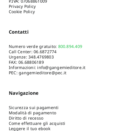
P.IVA: 07068861009
Privacy Policy
Cookie Policy
Contatti
Numero verde gratuito:
800.894.409
Call Center:
06.6872774
Urgenze:
348.4769803
FAX: 06.68806189
Informazioni:
info@gangemieditore.it
PEC: gangemieditore@pec.it
Navigazione
Sicurezza sui pagamenti
Modalità di pagamento
Diritto di recesso
Come effettuare gli acquisti
Leggere il tuo ebook