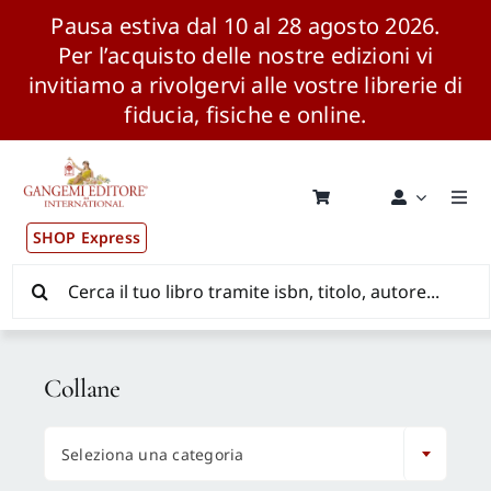
Pausa estiva dal 10 al 28 agosto 2026.
Per l’acquisto delle nostre edizioni vi
invitiamo a rivolgervi alle vostre librerie di
fiducia, fisiche e online.
Salta
al
contenuto
Togg
Navi
SHOP Express
Pubblicazioni
Cerca
per:
News ed Eventi
Collane
Distribuzione Wolrdwide

Seleziona una categoria
CONSIP / MEPA / ANVUR / CINECA