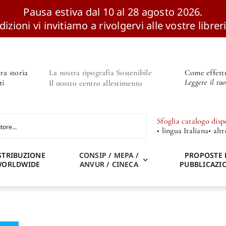
Pausa estiva dal 10 al 28 agosto 2026.
izioni vi invitiamo a rivolgervi alle vostre libreri
ra storia
La nostra tipografia Sostenibile
Come effettu
Leggere il tu
ti
Il nostro centro allestimento
Sfoglia catalogo disp
• lingua Italiana
• alt
STRIBUZIONE
CONSIP / MEPA /
PROPOSTE 
WORLDWIDE
ANVUR / CINECA
PUBBLICAZI