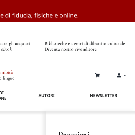
e di fiducia, fisiche e online.
are gli acquisti
Biblioteche e centri di dibattito culturale
o eBook
Diventa nostro rivenditore
onibità
re lingue
DI
AUTORI
NEWSLETTER
ONE
Prossimi