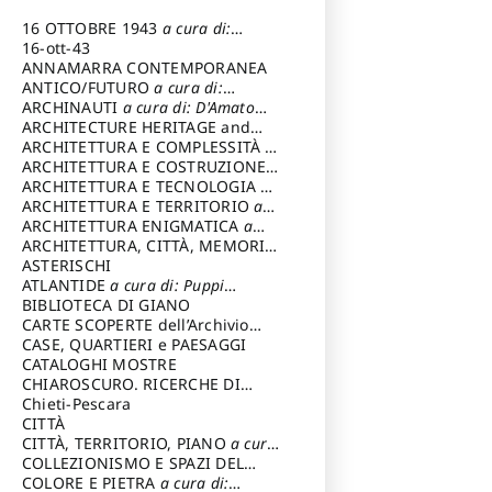
16 OTTOBRE 1943
a cura di:
Pezzetti Marcello
16-ott-43
ANNAMARRA CONTEMPORANEA
ANTICO/FUTURO
a cura di:
Varagnoli Claudio
ARCHINAUTI
a cura di: D'Amato
Claudio
ARCHITECTURE HERITAGE and
DESIGN
ARCHITETTURA E COMPLESSITÀ
a
cura di: Piva Antonio
ARCHITETTURA E COSTRUZIONE
a
cura di: Poretti Sergio
ARCHITETTURA E TECNOLOGIA
a
cura di: Carrara Gianfranco
ARCHITETTURA E TERRITORIO
a
cura di: Pietrogrande Enrico
ARCHITETTURA ENIGMATICA
a
cura di: Lenci Ruggero
ARCHITETTURA, CITTÀ, MEMORIA
a cura di: Valeriani Enrico
ASTERISCHI
ATLANTIDE
a cura di: Puppi
Lionello
BIBLIOTECA DI GIANO
CARTE SCOPERTE dell’Archivio
Storico Capitolino
CASE, QUARTIERI e PAESAGGI
CATALOGHI MOSTRE
CHIAROSCURO. RICERCHE DI
STORIA E STORIA DELL'ARTE
Chieti-Pescara
a
cura di: Di Carpegna Falconieri
CITTÀ
Tommaso
CITTÀ, TERRITORIO, PIANO
a cura
di: Imbesi Giuseppe
COLLEZIONISMO E SPAZI DEL
COLLEZIONISMO
COLORE E PIETRA
a cura di:
a cura di: