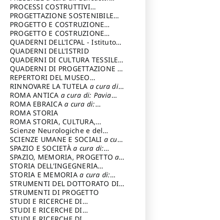
Sandro
PROCESSI COSTRUTTIVI
DELL'ARCHITETTURA
PROGETTAZIONE SOSTENIBILE
a cura di:
Ippoliti Alessandro
PARTECIPATA
PROGETTO E COSTRUZIONE
DELL’ARCHITETTURA
PROGETTO E COSTRUZIONE
SOSTENIBILE
QUADERNI DELL'ICPAL - Istituto
centrale per il restauro e la
QUADERNI DELL'ISTRID
conservazione del patrimonio
QUADERNI DI CULTURA TESSILE
a
archivistico e librario
cura di: Crispolti Livia
QUADERNI DI PROGETTAZIONE
a
cura di: Giura Longo Tommaso
REPERTORI DEL MUSEO
CENTRALE DEL RISORGIMENTO
RINNOVARE LA TUTELA
a cura di:
a
cura di: Pizzo Marco
Cicalò Enrico
ROMA ANTICA
a cura di: Pavia
Carlo
ROMA EBRAICA
a cura di:
Procaccia Claudio
ROMA STORIA
ROMA STORIA, CULTURA,
IMMAGINE
Scienze Neurologiche e del
a cura di: Fagiolo
Marcello
Comportamento
SCIENZE UMANE E SOCIALI
a cura
di: Iannizzi Salvatore
SPAZIO E SOCIETÀ
a cura di:
Cassetti Roberto
SPAZIO, MEMORIA, PROGETTO
a
cura di: Rossi Massimo
STORIA DELL'INGEGNERIA
STRUTTURALE IN ITALIA
STORIA E MEMORIA
a cura di:
a cura di:
Poretti Sergio
Rossi Lauro
STRUMENTI DEL DOTTORATO DI
RICERCA IN RILIEVO E
STRUMENTI DI PROGETTO
RAPPRESENTAZIONE
STUDI E RICERCHE DI
DELL’ARCHITETTURA E
ARCHEOLOGIA IN SICILIA
STUDI E RICERCHE DI
a cura
DELL’AMBIENTE
di: Pelagatti Paola
ARCHITETTURA del Dipartimento
STUDI E RICERCHE DI
a cura di: Migliari