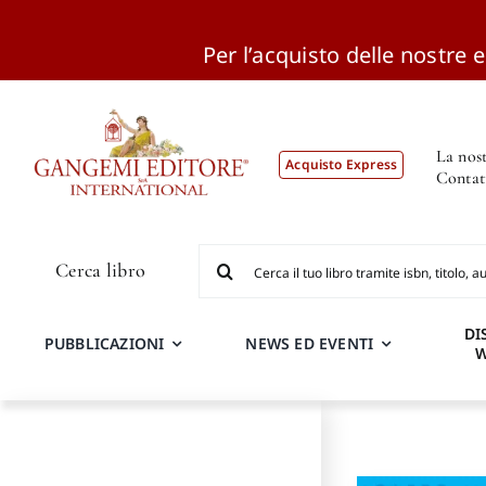
Per l’acquisto delle nostre ed
Salta
al
contenuto
La nost
Acquisto Express
Contat
Cerca
Cerca libro
per:
DI
PUBBLICAZIONI
NEWS ED EVENTI