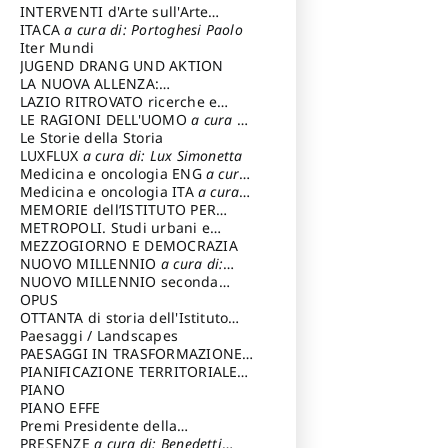
INTERVENTI d'Arte sull'Arte
dedicata alla cultura della
ITACA
a cura di: Portoghesi Paolo
conservazione d’arte
Iter Mundi
a cura di:
Fondazione Paola Droghetti onlus
JUGEND DRANG UND AKTION
LA NUOVA ALLENZA:
ARCHITETTURA & AMBIENTE
LAZIO RITROVATO ricerche e
restauri
LE RAGIONI DELL'UOMO
a cura di:
Lombardi Satriani Luigi
Le Storie della Storia
LUXFLUX
a cura di: Lux Simonetta
Medicina e oncologia ENG
a cura
di: Lopez Massimo
Medicina e oncologia ITA
a cura
di: Lopez Massimo
MEMORIE dell’ISTITUTO PER
STORIA DEL RISORGIMENTO
METROPOLI. Studi urbani e
regionali
MEZZOGIORNO E DEMOCRAZIA
NUOVO MILLENNIO
a cura di:
Capaldo Pellegrino
NUOVO MILLENNIO seconda
serie
OPUS
a cura di: Mercadante
Francesco
OTTANTA di storia dell'Istituto
storia dell’Istituto
Paesaggi / Landscapes
a cura di:
Cavalieri Patrizia
PAESAGGI IN TRASFORMAZIONE
a
cura di: Corti Enrico A.
PIANIFICAZIONE TERRITORIALE
URBANISTICA ED AMBIENTALE
PIANO
a
cura di: Costa Enrico
PIANO EFFE
Premi Presidente della
Repubblica
PRESENZE
a cura di: Benedetti