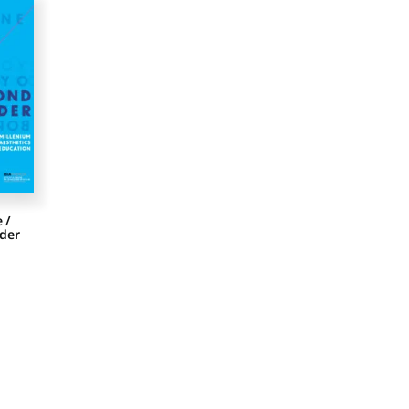
e /
der