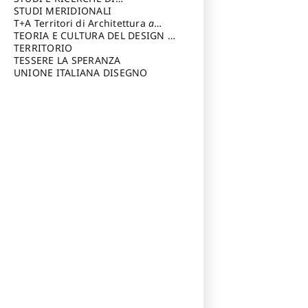
Riccardo
di Architettura Università degli
ARCHITETTURA del Dipartimento
STUDI MERIDIONALI
Studi G. d' Annunzio
di Architettura Università degli
T+A Territori di Architettura
a
Studi G. d' Annunzio, Chieti-
cura di: Ramazzotti Luigi
TEORIA E CULTURA DEL DESIGN
a
Pescara
cura di: Furlanis Giuseppe
TERRITORIO
a cura di: Fusero Paolo
TESSERE LA SPERANZA
UNIONE ITALIANA DISEGNO