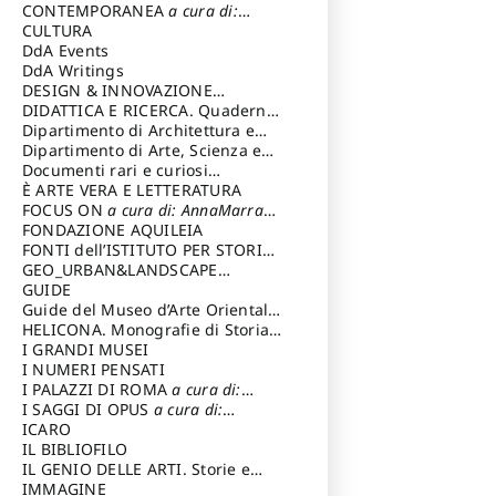
Magnani Lauro
Selvaggi Giuseppe
CONTEMPORANEA
a cura di:
Gubinelli Luna
CULTURA
DdA Events
DdA Writings
DESIGN & INNOVAZIONE
TECNOLOGICA
DIDATTICA E RICERCA. Quaderni
a cura di: Vallicelli
Andrea
della Scuola
Dipartimento di Architettura e
Analisi della Città Mediterranea
Dipartimento di Arte, Scienza e
Tecnica del Costuire
Documenti rari e curiosi
dall'Archivio Segreto
È ARTE VERA E LETTERATURA
FOCUS ON
a cura di: AnnaMarra
Contemporanea
FONDAZIONE AQUILEIA
FONTI dell’ISTITUTO PER STORIA
DEL RISORGIMENTO
GEO_URBAN&LANDSCAPE
PLANNING (GULP)
GUIDE
a cura di:
Trusiani Elio
Guide del Museo d’Arte Orientale
“Giuseppe Tucci”
HELICONA. Monografie di Storia
dell'Arte
I GRANDI MUSEI
a cura di: Gallo Marco
I NUMERI PENSATI
I PALAZZI DI ROMA
a cura di:
Ippoliti Alessandro
I SAGGI DI OPUS
a cura di:
Scalesse Tommaso
ICARO
IL BIBLIOFILO
IL GENIO DELLE ARTI. Storie e
interpretazione
IMMAGINE