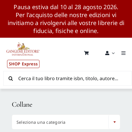
Pausa estiva dal 10 al 28 agosto 2026.
Per l’acquisto delle nostre edizioni vi
invitiamo a rivolgervi alle vostre librerie di
fiducia, fisiche e online.
Salta
al
contenuto
Togg
Navi
SHOP Express
Pubblicazioni
Cerca
per:
News ed Eventi
Collane
Distribuzione Wolrdwide

Seleziona una categoria
CONSIP / MEPA / ANVUR / CINECA