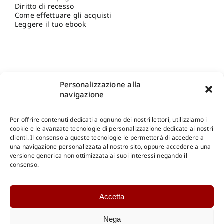
Diritto di recesso
Come effettuare gli acquisti
Leggere il tuo ebook
Personalizzazione alla
navigazione
Per offrire contenuti dedicati a ognuno dei nostri lettori, utilizziamo i
cookie e le avanzate tecnologie di personalizzazione dedicate ai nostri
clienti. Il consenso a queste tecnologie le permetterà di accedere a
una navigazione personalizzata al nostro sito, oppure accedere a una
Shop Gangemi Editore
-
Pagamenti Sicuri e anche Rateali
.
versione generica non ottimizzata ai suoi interessi negando il
consenso.
Catalogo Online
Accetta
CONSULTAZIONE
Catalogo Internazionale
Nega