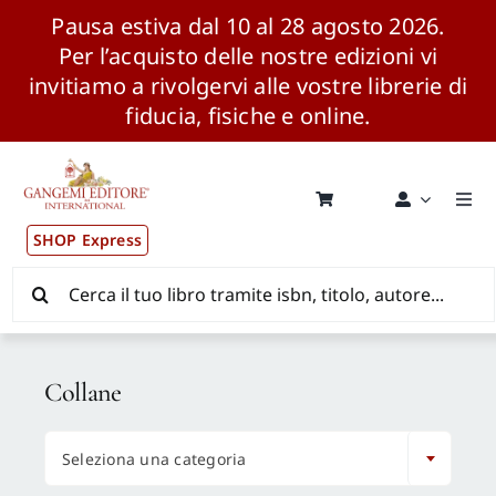
Pausa estiva dal 10 al 28 agosto 2026.
Per l’acquisto delle nostre edizioni vi
invitiamo a rivolgervi alle vostre librerie di
fiducia, fisiche e online.
Salta
al
contenuto
Togg
Navi
SHOP Express
Pubblicazioni
Cerca
per:
News ed Eventi
Collane
Distribuzione Wolrdwide

Seleziona una categoria
CONSIP / MEPA / ANVUR / CINECA