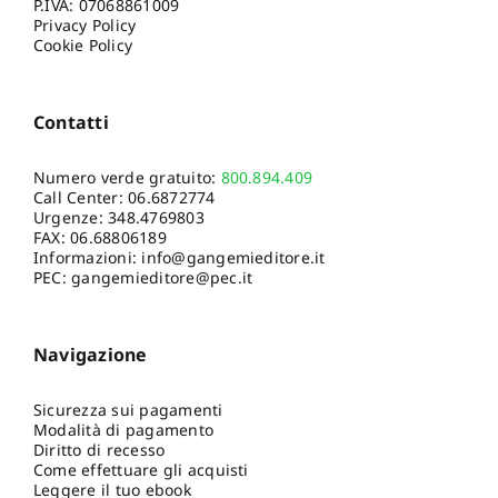
P.IVA: 07068861009
Privacy Policy
Cookie Policy
Contatti
Numero verde gratuito:
800.894.409
Call Center:
06.6872774
Urgenze:
348.4769803
FAX: 06.68806189
Informazioni:
info@gangemieditore.it
PEC: gangemieditore@pec.it
Navigazione
Sicurezza sui pagamenti
Modalità di pagamento
Diritto di recesso
Come effettuare gli acquisti
Leggere il tuo ebook