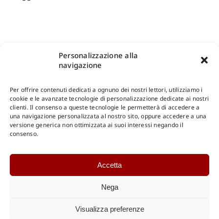
Personalizzazione alla
navigazione
Per offrire contenuti dedicati a ognuno dei nostri lettori, utilizziamo i
cookie e le avanzate tecnologie di personalizzazione dedicate ai nostri
clienti. Il consenso a queste tecnologie le permetterà di accedere a
una navigazione personalizzata al nostro sito, oppure accedere a una
Shop Gangemi Editore
-
Pagamenti Sicuri e anche Rateali
.
versione generica non ottimizzata ai suoi interessi negando il
consenso.
Catalogo Online
Accetta
CONSULTAZIONE
Catalogo Internazionale
Nega
Catalogo Online
DOWNLOAD
Visualizza preferenze
Catalogo Internazionale