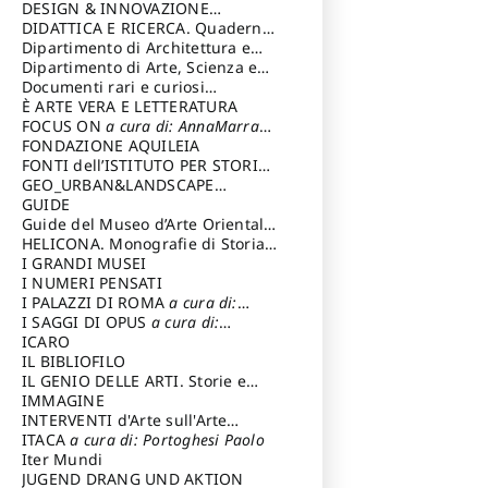
DESIGN & INNOVAZIONE
TECNOLOGICA
DIDATTICA E RICERCA. Quaderni
a cura di: Vallicelli
Andrea
della Scuola
Dipartimento di Architettura e
Analisi della Città Mediterranea
Dipartimento di Arte, Scienza e
Tecnica del Costuire
Documenti rari e curiosi
dall'Archivio Segreto
È ARTE VERA E LETTERATURA
FOCUS ON
a cura di: AnnaMarra
Contemporanea
FONDAZIONE AQUILEIA
FONTI dell’ISTITUTO PER STORIA
DEL RISORGIMENTO
GEO_URBAN&LANDSCAPE
PLANNING (GULP)
GUIDE
a cura di:
Trusiani Elio
Guide del Museo d’Arte Orientale
“Giuseppe Tucci”
HELICONA. Monografie di Storia
dell'Arte
I GRANDI MUSEI
a cura di: Gallo Marco
I NUMERI PENSATI
I PALAZZI DI ROMA
a cura di:
Ippoliti Alessandro
I SAGGI DI OPUS
a cura di:
Scalesse Tommaso
ICARO
IL BIBLIOFILO
IL GENIO DELLE ARTI. Storie e
interpretazione
IMMAGINE
INTERVENTI d'Arte sull'Arte
dedicata alla cultura della
ITACA
a cura di: Portoghesi Paolo
conservazione d’arte
Iter Mundi
a cura di:
Fondazione Paola Droghetti onlus
JUGEND DRANG UND AKTION