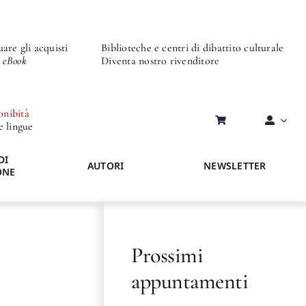
are gli acquisti
Biblioteche e centri di dibattito culturale
o eBook
Diventa nostro rivenditore
onibità
re lingue
DI
AUTORI
NEWSLETTER
ONE
Prossimi
appuntamenti