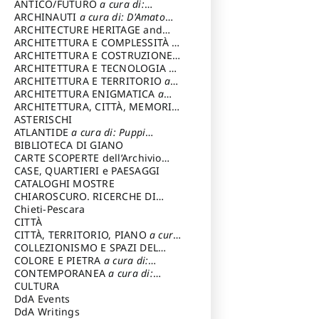
ANTICO/FUTURO
a cura di:
Varagnoli Claudio
ARCHINAUTI
a cura di: D'Amato
Claudio
ARCHITECTURE HERITAGE and
DESIGN
ARCHITETTURA E COMPLESSITÀ
a
cura di: Piva Antonio
ARCHITETTURA E COSTRUZIONE
a
cura di: Poretti Sergio
ARCHITETTURA E TECNOLOGIA
a
cura di: Carrara Gianfranco
ARCHITETTURA E TERRITORIO
a
cura di: Pietrogrande Enrico
ARCHITETTURA ENIGMATICA
a
cura di: Lenci Ruggero
ARCHITETTURA, CITTÀ, MEMORIA
a cura di: Valeriani Enrico
ASTERISCHI
ATLANTIDE
a cura di: Puppi
Lionello
BIBLIOTECA DI GIANO
CARTE SCOPERTE dell’Archivio
Storico Capitolino
CASE, QUARTIERI e PAESAGGI
CATALOGHI MOSTRE
CHIAROSCURO. RICERCHE DI
STORIA E STORIA DELL'ARTE
Chieti-Pescara
a
cura di: Di Carpegna Falconieri
CITTÀ
Tommaso
CITTÀ, TERRITORIO, PIANO
a cura
di: Imbesi Giuseppe
COLLEZIONISMO E SPAZI DEL
COLLEZIONISMO
COLORE E PIETRA
a cura di:
a cura di:
Magnani Lauro
Selvaggi Giuseppe
CONTEMPORANEA
a cura di:
Gubinelli Luna
CULTURA
DdA Events
DdA Writings