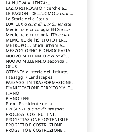
LA NUOVA ALLENZA:
ARCHITETTURA & AMBIENTE
LAZIO RITROVATO ricerche e
restauri
LE RAGIONI DELL'UOMO
a cura di:
Lombardi Satriani Luigi
Le Storie della Storia
LUXFLUX
a cura di: Lux Simonetta
Medicina e oncologia ENG
a cura
di: Lopez Massimo
Medicina e oncologia ITA
a cura
di: Lopez Massimo
MEMORIE dell’ISTITUTO PER
STORIA DEL RISORGIMENTO
METROPOLI. Studi urbani e
regionali
MEZZOGIORNO E DEMOCRAZIA
NUOVO MILLENNIO
a cura di:
Capaldo Pellegrino
NUOVO MILLENNIO seconda
serie
OPUS
a cura di: Mercadante
Francesco
OTTANTA di storia dell'Istituto
storia dell’Istituto
Paesaggi / Landscapes
a cura di:
Cavalieri Patrizia
PAESAGGI IN TRASFORMAZIONE
a
cura di: Corti Enrico A.
PIANIFICAZIONE TERRITORIALE
URBANISTICA ED AMBIENTALE
PIANO
a
cura di: Costa Enrico
PIANO EFFE
Premi Presidente della
Repubblica
PRESENZE
a cura di: Benedetti
Sandro
PROCESSI COSTRUTTIVI
DELL'ARCHITETTURA
PROGETTAZIONE SOSTENIBILE
a cura di:
Ippoliti Alessandro
PARTECIPATA
PROGETTO E COSTRUZIONE
DELL’ARCHITETTURA
PROGETTO E COSTRUZIONE