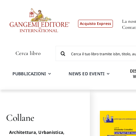
Salta
al
contenuto
La nost
Acquisto Express
Contat
Cerca
Cerca libro
per:
DI
PUBBLICAZIONI
NEWS ED EVENTI
Collane
Architettura, Urbanistica,