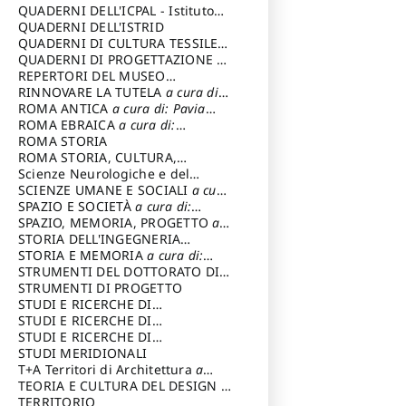
SOSTENIBILE
QUADERNI DELL'ICPAL - Istituto
centrale per il restauro e la
QUADERNI DELL'ISTRID
conservazione del patrimonio
QUADERNI DI CULTURA TESSILE
a
archivistico e librario
cura di: Crispolti Livia
QUADERNI DI PROGETTAZIONE
a
cura di: Giura Longo Tommaso
REPERTORI DEL MUSEO
CENTRALE DEL RISORGIMENTO
RINNOVARE LA TUTELA
a cura di:
a
cura di: Pizzo Marco
Cicalò Enrico
ROMA ANTICA
a cura di: Pavia
Carlo
ROMA EBRAICA
a cura di:
Procaccia Claudio
ROMA STORIA
ROMA STORIA, CULTURA,
IMMAGINE
Scienze Neurologiche e del
a cura di: Fagiolo
Marcello
Comportamento
SCIENZE UMANE E SOCIALI
a cura
di: Iannizzi Salvatore
SPAZIO E SOCIETÀ
a cura di:
Cassetti Roberto
SPAZIO, MEMORIA, PROGETTO
a
cura di: Rossi Massimo
STORIA DELL'INGEGNERIA
STRUTTURALE IN ITALIA
STORIA E MEMORIA
a cura di:
a cura di:
Poretti Sergio
Rossi Lauro
STRUMENTI DEL DOTTORATO DI
RICERCA IN RILIEVO E
STRUMENTI DI PROGETTO
RAPPRESENTAZIONE
STUDI E RICERCHE DI
DELL’ARCHITETTURA E
ARCHEOLOGIA IN SICILIA
STUDI E RICERCHE DI
a cura
DELL’AMBIENTE
di: Pelagatti Paola
ARCHITETTURA del Dipartimento
STUDI E RICERCHE DI
a cura di: Migliari
Riccardo
di Architettura Università degli
ARCHITETTURA del Dipartimento
STUDI MERIDIONALI
Studi G. d' Annunzio
di Architettura Università degli
T+A Territori di Architettura
a
Studi G. d' Annunzio, Chieti-
cura di: Ramazzotti Luigi
TEORIA E CULTURA DEL DESIGN
a
Pescara
cura di: Furlanis Giuseppe
TERRITORIO
a cura di: Fusero Paolo