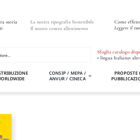
ra storia
La nostra tipografia Sostenibile
Come effettu
Leggere il tu
ti
Il nostro centro allestimento
Sfoglia catalogo disp
• lingua Italiana
• alt
STRIBUZIONE
CONSIP / MEPA /
PROPOSTE 
WORLDWIDE
ANVUR / CINECA
PUBBLICAZI