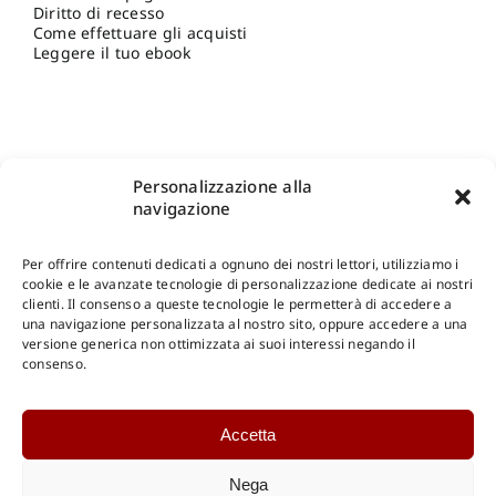
Diritto di recesso
Come effettuare gli acquisti
Leggere il tuo ebook
Personalizzazione alla
navigazione
Per offrire contenuti dedicati a ognuno dei nostri lettori, utilizziamo i
cookie e le avanzate tecnologie di personalizzazione dedicate ai nostri
clienti. Il consenso a queste tecnologie le permetterà di accedere a
una navigazione personalizzata al nostro sito, oppure accedere a una
Shop Gangemi Editore
-
Pagamenti Sicuri e anche Rateali
.
versione generica non ottimizzata ai suoi interessi negando il
consenso.
Catalogo Online
Accetta
CONSULTAZIONE
Catalogo Internazionale
Nega