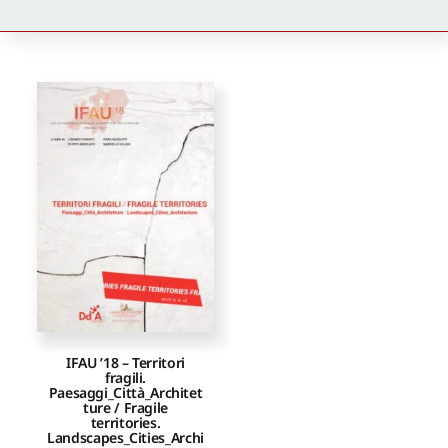
Newsletter
Autori
Proposte di pubblicazione
Gangemi Editore
Newsletter
IFAU ’18 – Territori
fragili.
Paesaggi_Città_Architet
ture / Fragile
territories.
Landscapes_Cities_Archi