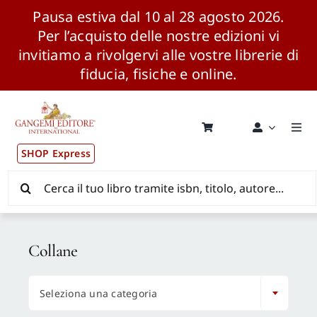
Pausa estiva dal 10 al 28 agosto 2026.
Per l’acquisto delle nostre edizioni vi
invitiamo a rivolgervi alle vostre librerie di
fiducia, fisiche e online.
Salta
al
contenuto
Togg
Navi
SHOP Express
Pubblicazioni
Cerca
per:
News ed Eventi
Collane
Distribuzione Wolrdwide

Seleziona una categoria
CONSIP / MEPA / ANVUR / CINECA