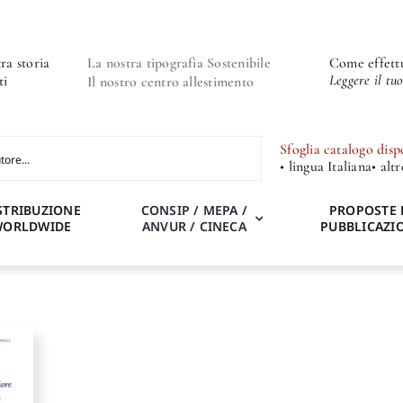
ra storia
La nostra tipografia Sostenibile
Come effettu
Leggere il tu
ti
Il nostro centro allestimento
Sfoglia catalogo disp
• lingua Italiana
• alt
STRIBUZIONE
CONSIP / MEPA /
PROPOSTE 
WORLDWIDE
ANVUR / CINECA
PUBBLICAZI