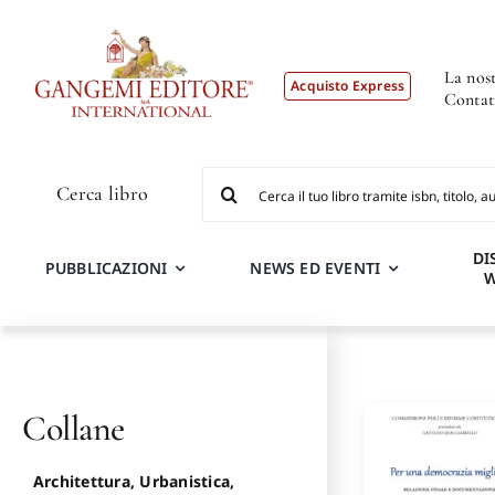
Salta
al
contenuto
La nost
Acquisto Express
Contat
Cerca
Cerca libro
per:
DI
PUBBLICAZIONI
NEWS ED EVENTI
Collane
Architettura, Urbanistica,