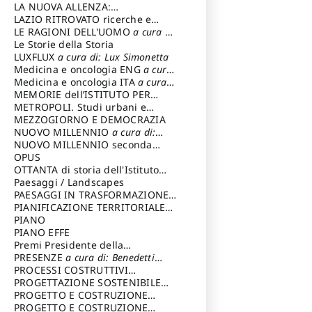
LA NUOVA ALLENZA:
ARCHITETTURA & AMBIENTE
LAZIO RITROVATO ricerche e
restauri
LE RAGIONI DELL'UOMO
a cura di:
Lombardi Satriani Luigi
Le Storie della Storia
LUXFLUX
a cura di: Lux Simonetta
Medicina e oncologia ENG
a cura
di: Lopez Massimo
Medicina e oncologia ITA
a cura
di: Lopez Massimo
MEMORIE dell’ISTITUTO PER
STORIA DEL RISORGIMENTO
METROPOLI. Studi urbani e
regionali
MEZZOGIORNO E DEMOCRAZIA
NUOVO MILLENNIO
a cura di:
Capaldo Pellegrino
NUOVO MILLENNIO seconda
serie
OPUS
a cura di: Mercadante
Francesco
OTTANTA di storia dell'Istituto
storia dell’Istituto
Paesaggi / Landscapes
a cura di:
Cavalieri Patrizia
PAESAGGI IN TRASFORMAZIONE
a
cura di: Corti Enrico A.
PIANIFICAZIONE TERRITORIALE
URBANISTICA ED AMBIENTALE
PIANO
a
cura di: Costa Enrico
PIANO EFFE
Premi Presidente della
Repubblica
PRESENZE
a cura di: Benedetti
Sandro
PROCESSI COSTRUTTIVI
DELL'ARCHITETTURA
PROGETTAZIONE SOSTENIBILE
a cura di:
Ippoliti Alessandro
PARTECIPATA
PROGETTO E COSTRUZIONE
DELL’ARCHITETTURA
PROGETTO E COSTRUZIONE