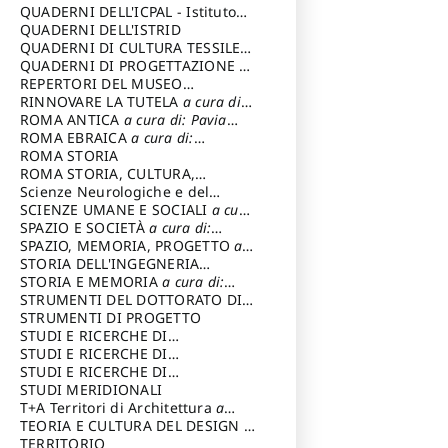
SOSTENIBILE
QUADERNI DELL'ICPAL - Istituto
centrale per il restauro e la
QUADERNI DELL'ISTRID
conservazione del patrimonio
QUADERNI DI CULTURA TESSILE
a
archivistico e librario
cura di: Crispolti Livia
QUADERNI DI PROGETTAZIONE
a
cura di: Giura Longo Tommaso
REPERTORI DEL MUSEO
CENTRALE DEL RISORGIMENTO
RINNOVARE LA TUTELA
a cura di:
a
cura di: Pizzo Marco
Cicalò Enrico
ROMA ANTICA
a cura di: Pavia
Carlo
ROMA EBRAICA
a cura di:
Procaccia Claudio
ROMA STORIA
ROMA STORIA, CULTURA,
IMMAGINE
Scienze Neurologiche e del
a cura di: Fagiolo
Marcello
Comportamento
SCIENZE UMANE E SOCIALI
a cura
di: Iannizzi Salvatore
SPAZIO E SOCIETÀ
a cura di:
Cassetti Roberto
SPAZIO, MEMORIA, PROGETTO
a
cura di: Rossi Massimo
STORIA DELL'INGEGNERIA
STRUTTURALE IN ITALIA
STORIA E MEMORIA
a cura di:
a cura di:
Poretti Sergio
Rossi Lauro
STRUMENTI DEL DOTTORATO DI
RICERCA IN RILIEVO E
STRUMENTI DI PROGETTO
RAPPRESENTAZIONE
STUDI E RICERCHE DI
DELL’ARCHITETTURA E
ARCHEOLOGIA IN SICILIA
STUDI E RICERCHE DI
a cura
DELL’AMBIENTE
di: Pelagatti Paola
ARCHITETTURA del Dipartimento
STUDI E RICERCHE DI
a cura di: Migliari
Riccardo
di Architettura Università degli
ARCHITETTURA del Dipartimento
STUDI MERIDIONALI
Studi G. d' Annunzio
di Architettura Università degli
T+A Territori di Architettura
a
Studi G. d' Annunzio, Chieti-
cura di: Ramazzotti Luigi
TEORIA E CULTURA DEL DESIGN
a
Pescara
cura di: Furlanis Giuseppe
TERRITORIO
a cura di: Fusero Paolo