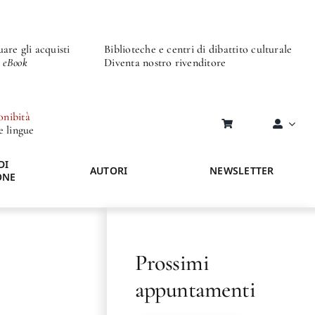
are gli acquisti
Biblioteche e centri di dibattito culturale
o eBook
Diventa nostro rivenditore
onibità
re lingue
DI
AUTORI
NEWSLETTER
ONE
Prossimi
appuntamenti