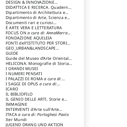
DESIGN & INNOVAZIONE
TECNOLOGICA
DIDATTICA E RICERCA. Quaderni
a cura di: Vallicelli
Andrea
della Scuola
Dipartimento di Architettura e
Analisi della Città Mediterranea
Dipartimento di Arte, Scienza e
Tecnica del Costuire
Documenti rari e curiosi
dall'Archivio Segreto
È ARTE VERA E LETTERATURA
FOCUS ON
a cura di: AnnaMarra
Contemporanea
FONDAZIONE AQUILEIA
FONTI dell’ISTITUTO PER STORIA
DEL RISORGIMENTO
GEO_URBAN&LANDSCAPE
PLANNING (GULP)
GUIDE
a cura di:
Trusiani Elio
Guide del Museo d’Arte Orientale
“Giuseppe Tucci”
HELICONA. Monografie di Storia
dell'Arte
I GRANDI MUSEI
a cura di: Gallo Marco
I NUMERI PENSATI
I PALAZZI DI ROMA
a cura di:
Ippoliti Alessandro
I SAGGI DI OPUS
a cura di:
Scalesse Tommaso
ICARO
IL BIBLIOFILO
IL GENIO DELLE ARTI. Storie e
interpretazione
IMMAGINE
INTERVENTI d'Arte sull'Arte
dedicata alla cultura della
ITACA
a cura di: Portoghesi Paolo
conservazione d’arte
Iter Mundi
a cura di:
Fondazione Paola Droghetti onlus
JUGEND DRANG UND AKTION