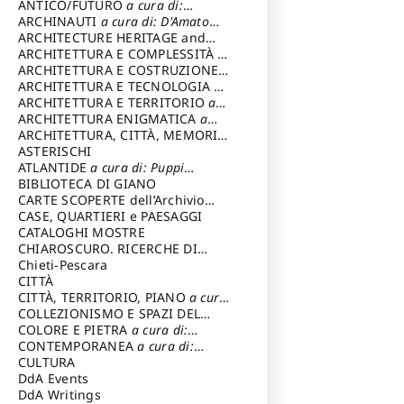
ANTICO/FUTURO
a cura di:
Varagnoli Claudio
ARCHINAUTI
a cura di: D'Amato
Claudio
ARCHITECTURE HERITAGE and
DESIGN
ARCHITETTURA E COMPLESSITÀ
a
cura di: Piva Antonio
ARCHITETTURA E COSTRUZIONE
a
cura di: Poretti Sergio
ARCHITETTURA E TECNOLOGIA
a
cura di: Carrara Gianfranco
ARCHITETTURA E TERRITORIO
a
cura di: Pietrogrande Enrico
ARCHITETTURA ENIGMATICA
a
cura di: Lenci Ruggero
ARCHITETTURA, CITTÀ, MEMORIA
a cura di: Valeriani Enrico
ASTERISCHI
ATLANTIDE
a cura di: Puppi
Lionello
BIBLIOTECA DI GIANO
CARTE SCOPERTE dell’Archivio
Storico Capitolino
CASE, QUARTIERI e PAESAGGI
CATALOGHI MOSTRE
CHIAROSCURO. RICERCHE DI
STORIA E STORIA DELL'ARTE
Chieti-Pescara
a
cura di: Di Carpegna Falconieri
CITTÀ
Tommaso
CITTÀ, TERRITORIO, PIANO
a cura
di: Imbesi Giuseppe
COLLEZIONISMO E SPAZI DEL
COLLEZIONISMO
COLORE E PIETRA
a cura di:
a cura di:
Magnani Lauro
Selvaggi Giuseppe
CONTEMPORANEA
a cura di:
Gubinelli Luna
CULTURA
DdA Events
DdA Writings