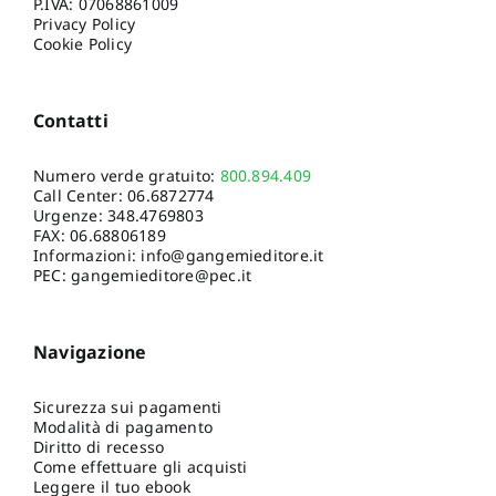
P.IVA: 07068861009
Privacy Policy
Cookie Policy
Contatti
Numero verde gratuito:
800.894.409
Call Center:
06.6872774
Urgenze:
348.4769803
FAX: 06.68806189
Informazioni:
info@gangemieditore.it
PEC: gangemieditore@pec.it
Navigazione
Sicurezza sui pagamenti
Modalità di pagamento
Diritto di recesso
Come effettuare gli acquisti
Leggere il tuo ebook