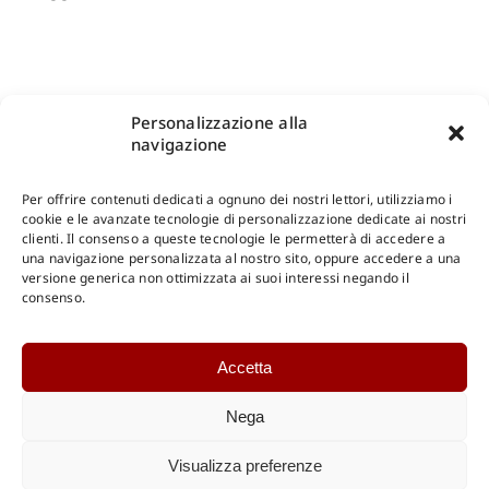
Personalizzazione alla
navigazione
Per offrire contenuti dedicati a ognuno dei nostri lettori, utilizziamo i
cookie e le avanzate tecnologie di personalizzazione dedicate ai nostri
clienti. Il consenso a queste tecnologie le permetterà di accedere a
una navigazione personalizzata al nostro sito, oppure accedere a una
Shop Gangemi Editore
-
Pagamenti Sicuri e anche Rateali
.
versione generica non ottimizzata ai suoi interessi negando il
consenso.
Catalogo Online
Accetta
CONSULTAZIONE
Catalogo Internazionale
Nega
Catalogo Online
DOWNLOAD
Visualizza preferenze
Catalogo Internazionale