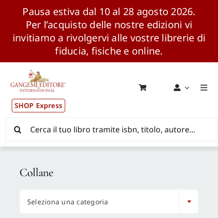
Pausa estiva dal 10 al 28 agosto 2026.
Per l’acquisto delle nostre edizioni vi
invitiamo a rivolgervi alle vostre librerie di
fiducia, fisiche e online.
Salta
al
contenuto
Togg
Navi
SHOP Express
Pubblicazioni
Cerca
per:
News ed Eventi
Collane
Distribuzione Wolrdwide

Seleziona una categoria
CONSIP / MEPA / ANVUR / CINECA