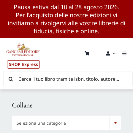
Pausa estiva dal 10 al 28 agosto 2026.
Per l’acquisto delle nostre edizioni vi
invitiamo a rivolgervi alle vostre librerie di
fiducia, fisiche e online.
Salta
al
contenuto
Togg
Navi
SHOP Express
Pubblicazioni
Cerca
per:
News ed Eventi
Collane
Distribuzione Wolrdwide

Seleziona una categoria
CONSIP / MEPA / ANVUR / CINECA