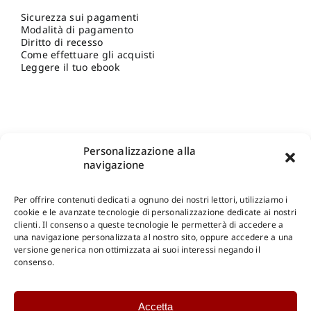
Sicurezza sui pagamenti
Modalità di pagamento
Diritto di recesso
Come effettuare gli acquisti
Leggere il tuo ebook
Personalizzazione alla
navigazione
Per offrire contenuti dedicati a ognuno dei nostri lettori, utilizziamo i
cookie e le avanzate tecnologie di personalizzazione dedicate ai nostri
clienti. Il consenso a queste tecnologie le permetterà di accedere a
una navigazione personalizzata al nostro sito, oppure accedere a una
Shop Gangemi Editore
-
Pagamenti Sicuri e anche Rateali
.
versione generica non ottimizzata ai suoi interessi negando il
consenso.
Catalogo Online
Accetta
CONSULTAZIONE