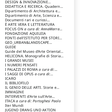
DESIGN & INNOVAZIONE
TECNOLOGICA
DIDATTICA E RICERCA. Quaderni
a cura di: Vallicelli
Andrea
della Scuola
Dipartimento di Architettura e
Analisi della Città Mediterranea
Dipartimento di Arte, Scienza e
Tecnica del Costuire
Documenti rari e curiosi
dall'Archivio Segreto
È ARTE VERA E LETTERATURA
FOCUS ON
a cura di: AnnaMarra
Contemporanea
FONDAZIONE AQUILEIA
FONTI dell’ISTITUTO PER STORIA
DEL RISORGIMENTO
GEO_URBAN&LANDSCAPE
PLANNING (GULP)
GUIDE
a cura di:
Trusiani Elio
Guide del Museo d’Arte Orientale
“Giuseppe Tucci”
HELICONA. Monografie di Storia
dell'Arte
I GRANDI MUSEI
a cura di: Gallo Marco
I NUMERI PENSATI
I PALAZZI DI ROMA
a cura di:
Ippoliti Alessandro
I SAGGI DI OPUS
a cura di:
Scalesse Tommaso
ICARO
IL BIBLIOFILO
IL GENIO DELLE ARTI. Storie e
interpretazione
IMMAGINE
INTERVENTI d'Arte sull'Arte
dedicata alla cultura della
ITACA
a cura di: Portoghesi Paolo
conservazione d’arte
Iter Mundi
a cura di:
Fondazione Paola Droghetti onlus
JUGEND DRANG UND AKTION