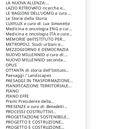
LA NUOVA ALLENZA:
ARCHITETTURA & AMBIENTE
LAZIO RITROVATO ricerche e
restauri
LE RAGIONI DELL'UOMO
a cura di:
Lombardi Satriani Luigi
Le Storie della Storia
LUXFLUX
a cura di: Lux Simonetta
Medicina e oncologia ENG
a cura
di: Lopez Massimo
Medicina e oncologia ITA
a cura
di: Lopez Massimo
MEMORIE dell’ISTITUTO PER
STORIA DEL RISORGIMENTO
METROPOLI. Studi urbani e
regionali
MEZZOGIORNO E DEMOCRAZIA
NUOVO MILLENNIO
a cura di:
Capaldo Pellegrino
NUOVO MILLENNIO seconda
serie
OPUS
a cura di: Mercadante
Francesco
OTTANTA di storia dell'Istituto
storia dell’Istituto
Paesaggi / Landscapes
a cura di:
Cavalieri Patrizia
PAESAGGI IN TRASFORMAZIONE
a
cura di: Corti Enrico A.
PIANIFICAZIONE TERRITORIALE
URBANISTICA ED AMBIENTALE
PIANO
a
cura di: Costa Enrico
PIANO EFFE
Premi Presidente della
Repubblica
PRESENZE
a cura di: Benedetti
Sandro
PROCESSI COSTRUTTIVI
DELL'ARCHITETTURA
PROGETTAZIONE SOSTENIBILE
a cura di:
Ippoliti Alessandro
PARTECIPATA
PROGETTO E COSTRUZIONE
DELL’ARCHITETTURA
PROGETTO E COSTRUZIONE