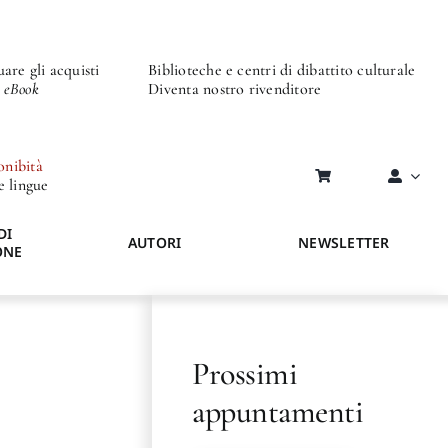
are gli acquisti
Biblioteche e centri di dibattito culturale
o eBook
Diventa nostro rivenditore
onibità
re lingue
DI
AUTORI
NEWSLETTER
ONE
Prossimi
appuntamenti