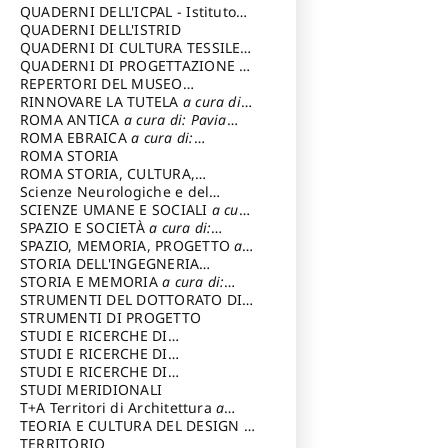
SOSTENIBILE
QUADERNI DELL'ICPAL - Istituto
centrale per il restauro e la
QUADERNI DELL'ISTRID
conservazione del patrimonio
QUADERNI DI CULTURA TESSILE
a
archivistico e librario
cura di: Crispolti Livia
QUADERNI DI PROGETTAZIONE
a
cura di: Giura Longo Tommaso
REPERTORI DEL MUSEO
CENTRALE DEL RISORGIMENTO
RINNOVARE LA TUTELA
a cura di:
a
cura di: Pizzo Marco
Cicalò Enrico
ROMA ANTICA
a cura di: Pavia
Carlo
ROMA EBRAICA
a cura di:
Procaccia Claudio
ROMA STORIA
ROMA STORIA, CULTURA,
IMMAGINE
Scienze Neurologiche e del
a cura di: Fagiolo
Marcello
Comportamento
SCIENZE UMANE E SOCIALI
a cura
di: Iannizzi Salvatore
SPAZIO E SOCIETÀ
a cura di:
Cassetti Roberto
SPAZIO, MEMORIA, PROGETTO
a
cura di: Rossi Massimo
STORIA DELL'INGEGNERIA
STRUTTURALE IN ITALIA
STORIA E MEMORIA
a cura di:
a cura di:
Poretti Sergio
Rossi Lauro
STRUMENTI DEL DOTTORATO DI
RICERCA IN RILIEVO E
STRUMENTI DI PROGETTO
RAPPRESENTAZIONE
STUDI E RICERCHE DI
DELL’ARCHITETTURA E
ARCHEOLOGIA IN SICILIA
STUDI E RICERCHE DI
a cura
DELL’AMBIENTE
di: Pelagatti Paola
ARCHITETTURA del Dipartimento
STUDI E RICERCHE DI
a cura di: Migliari
Riccardo
di Architettura Università degli
ARCHITETTURA del Dipartimento
STUDI MERIDIONALI
Studi G. d' Annunzio
di Architettura Università degli
T+A Territori di Architettura
a
Studi G. d' Annunzio, Chieti-
cura di: Ramazzotti Luigi
TEORIA E CULTURA DEL DESIGN
a
Pescara
cura di: Furlanis Giuseppe
TERRITORIO
a cura di: Fusero Paolo