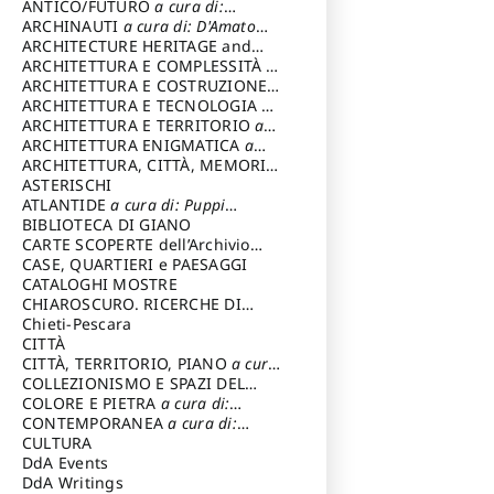
ANTICO/FUTURO
a cura di:
Varagnoli Claudio
ARCHINAUTI
a cura di: D'Amato
Claudio
ARCHITECTURE HERITAGE and
DESIGN
ARCHITETTURA E COMPLESSITÀ
a
cura di: Piva Antonio
ARCHITETTURA E COSTRUZIONE
a
cura di: Poretti Sergio
ARCHITETTURA E TECNOLOGIA
a
cura di: Carrara Gianfranco
ARCHITETTURA E TERRITORIO
a
cura di: Pietrogrande Enrico
ARCHITETTURA ENIGMATICA
a
cura di: Lenci Ruggero
ARCHITETTURA, CITTÀ, MEMORIA
a cura di: Valeriani Enrico
ASTERISCHI
ATLANTIDE
a cura di: Puppi
Lionello
BIBLIOTECA DI GIANO
CARTE SCOPERTE dell’Archivio
Storico Capitolino
CASE, QUARTIERI e PAESAGGI
CATALOGHI MOSTRE
CHIAROSCURO. RICERCHE DI
STORIA E STORIA DELL'ARTE
Chieti-Pescara
a
cura di: Di Carpegna Falconieri
CITTÀ
Tommaso
CITTÀ, TERRITORIO, PIANO
a cura
di: Imbesi Giuseppe
COLLEZIONISMO E SPAZI DEL
COLLEZIONISMO
COLORE E PIETRA
a cura di:
a cura di:
Magnani Lauro
Selvaggi Giuseppe
CONTEMPORANEA
a cura di:
Gubinelli Luna
CULTURA
DdA Events
DdA Writings