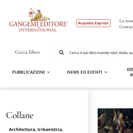
Salta
al
contenuto
La nost
Acquisto Express
Contat
Cerca
Cerca libro
per:
DI
PUBBLICAZIONI
NEWS ED EVENTI
Collane
Architettura, Urbanistica,