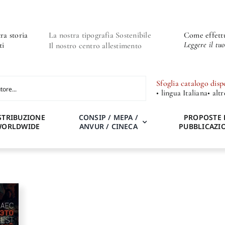
ra storia
La nostra tipografia Sostenibile
Come effettu
Leggere il tu
ti
Il nostro centro allestimento
Sfoglia catalogo disp
• lingua Italiana
• alt
STRIBUZIONE
CONSIP / MEPA /
PROPOSTE 
WORLDWIDE
ANVUR / CINECA
PUBBLICAZI