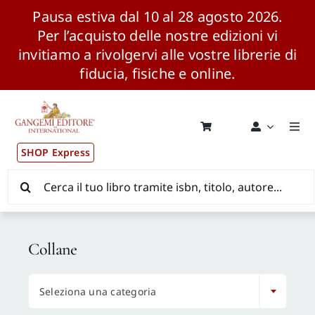
Pausa estiva dal 10 al 28 agosto 2026.
Per l’acquisto delle nostre edizioni vi
invitiamo a rivolgervi alle vostre librerie di
fiducia, fisiche e online.
Salta
al
contenuto
Togg
Navi
SHOP Express
Pubblicazioni
Cerca
per:
News ed Eventi
Collane
Distribuzione Wolrdwide

Seleziona una categoria
CONSIP / MEPA / ANVUR / CINECA