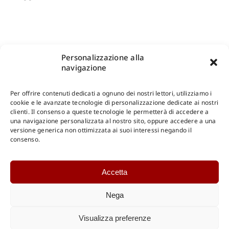
Personalizzazione alla
navigazione
Per offrire contenuti dedicati a ognuno dei nostri lettori, utilizziamo i
cookie e le avanzate tecnologie di personalizzazione dedicate ai nostri
clienti. Il consenso a queste tecnologie le permetterà di accedere a
una navigazione personalizzata al nostro sito, oppure accedere a una
Shop Gangemi Editore
-
Pagamenti Sicuri e anche Rateali
.
versione generica non ottimizzata ai suoi interessi negando il
consenso.
Catalogo Online
Accetta
CONSULTAZIONE
Catalogo Internazionale
Nega
Catalogo Online
DOWNLOAD
Visualizza preferenze
Catalogo Internazionale