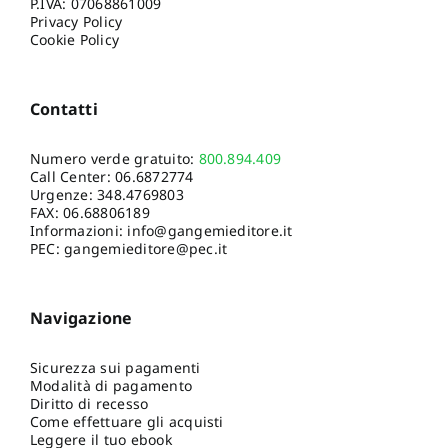
P.IVA: 07068861009
Privacy Policy
Cookie Policy
Contatti
Numero verde gratuito:
800.894.409
Call Center:
06.6872774
Urgenze:
348.4769803
FAX: 06.68806189
Informazioni:
info@gangemieditore.it
PEC: gangemieditore@pec.it
Navigazione
Sicurezza sui pagamenti
Modalità di pagamento
Diritto di recesso
Come effettuare gli acquisti
Leggere il tuo ebook