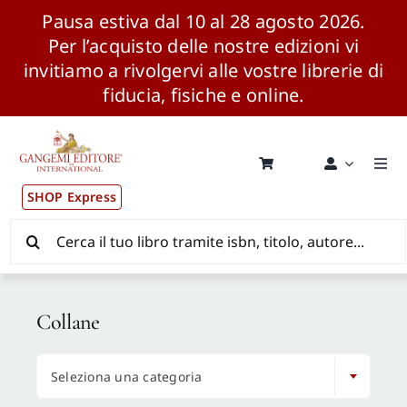
Pausa estiva dal 10 al 28 agosto 2026.
Per l’acquisto delle nostre edizioni vi
invitiamo a rivolgervi alle vostre librerie di
fiducia, fisiche e online.
Salta
al
contenuto
Togg
Navi
SHOP Express
Pubblicazioni
Cerca
per:
News ed Eventi
Collane
Distribuzione Wolrdwide

Seleziona una categoria
CONSIP / MEPA / ANVUR / CINECA