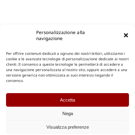
Personalizzazione alla
navigazione
Per offrire contenuti dedicati a ognuno dei nostri lettori, utilizziamo i
cookie e le avanzate tecnologie di personalizzazione dedicate ai nostri
clienti. Il consenso a queste tecnologie le permetterà di accedere a
una navigazione personalizzata al nostro sito, oppure accedere a una
Shop Gangemi Editore
-
Pagamenti Sicuri e anche Rateali
.
versione generica non ottimizzata ai suoi interessi negando il
consenso.
Catalogo Online
Accetta
CONSULTAZIONE
Catalogo Internazionale
Nega
Catalogo Online
DOWNLOAD
Visualizza preferenze
Catalogo Internazionale