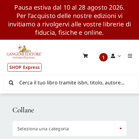
Pausa estiva dal 10 al 28 agosto 2026.
Per l’acquisto delle nostre edizioni vi
invitiamo a rivolgervi alle vostre librerie di
fiducia, fisiche e online.
Salta
al
contenuto
1
Togg
Navi
SHOP Express
Pubblicazioni
Cerca
per:
News ed Eventi
Collane
Distribuzione Wolrdwide

Seleziona una categoria
CONSIP / MEPA / ANVUR / CINECA