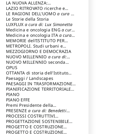
LA NUOVA ALLENZA:
ARCHITETTURA & AMBIENTE
LAZIO RITROVATO ricerche e
restauri
LE RAGIONI DELL'UOMO
a cura di:
Lombardi Satriani Luigi
Le Storie della Storia
LUXFLUX
a cura di: Lux Simonetta
Medicina e oncologia ENG
a cura
di: Lopez Massimo
Medicina e oncologia ITA
a cura
di: Lopez Massimo
MEMORIE dell’ISTITUTO PER
STORIA DEL RISORGIMENTO
METROPOLI. Studi urbani e
regionali
MEZZOGIORNO E DEMOCRAZIA
NUOVO MILLENNIO
a cura di:
Capaldo Pellegrino
NUOVO MILLENNIO seconda
serie
OPUS
a cura di: Mercadante
Francesco
OTTANTA di storia dell'Istituto
storia dell’Istituto
Paesaggi / Landscapes
a cura di:
Cavalieri Patrizia
PAESAGGI IN TRASFORMAZIONE
a
cura di: Corti Enrico A.
PIANIFICAZIONE TERRITORIALE
URBANISTICA ED AMBIENTALE
PIANO
a
cura di: Costa Enrico
PIANO EFFE
Premi Presidente della
Repubblica
PRESENZE
a cura di: Benedetti
Sandro
PROCESSI COSTRUTTIVI
DELL'ARCHITETTURA
PROGETTAZIONE SOSTENIBILE
a cura di:
Ippoliti Alessandro
PARTECIPATA
PROGETTO E COSTRUZIONE
DELL’ARCHITETTURA
PROGETTO E COSTRUZIONE