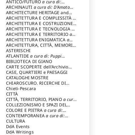
ANTICO/FUTURO
a cura di:
Varagnoli Claudio
ARCHINAUTI
a cura di: D'Amato
Claudio
ARCHITECTURE HERITAGE and
DESIGN
ARCHITETTURA E COMPLESSITÀ
a
cura di: Piva Antonio
ARCHITETTURA E COSTRUZIONE
a
cura di: Poretti Sergio
ARCHITETTURA E TECNOLOGIA
a
cura di: Carrara Gianfranco
ARCHITETTURA E TERRITORIO
a
cura di: Pietrogrande Enrico
ARCHITETTURA ENIGMATICA
a
cura di: Lenci Ruggero
ARCHITETTURA, CITTÀ, MEMORIA
a cura di: Valeriani Enrico
ASTERISCHI
ATLANTIDE
a cura di: Puppi
Lionello
BIBLIOTECA DI GIANO
CARTE SCOPERTE dell’Archivio
Storico Capitolino
CASE, QUARTIERI e PAESAGGI
CATALOGHI MOSTRE
CHIAROSCURO. RICERCHE DI
STORIA E STORIA DELL'ARTE
Chieti-Pescara
a
cura di: Di Carpegna Falconieri
CITTÀ
Tommaso
CITTÀ, TERRITORIO, PIANO
a cura
di: Imbesi Giuseppe
COLLEZIONISMO E SPAZI DEL
COLLEZIONISMO
COLORE E PIETRA
a cura di:
a cura di:
Magnani Lauro
Selvaggi Giuseppe
CONTEMPORANEA
a cura di:
Gubinelli Luna
CULTURA
DdA Events
DdA Writings