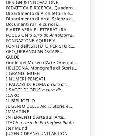
DESIGN & INNOVAZIONE
TECNOLOGICA
DIDATTICA E RICERCA. Quaderni
a cura di: Vallicelli
Andrea
della Scuola
Dipartimento di Architettura e
Analisi della Città Mediterranea
Dipartimento di Arte, Scienza e
Tecnica del Costuire
Documenti rari e curiosi
dall'Archivio Segreto
È ARTE VERA E LETTERATURA
FOCUS ON
a cura di: AnnaMarra
Contemporanea
FONDAZIONE AQUILEIA
FONTI dell’ISTITUTO PER STORIA
DEL RISORGIMENTO
GEO_URBAN&LANDSCAPE
PLANNING (GULP)
GUIDE
a cura di:
Trusiani Elio
Guide del Museo d’Arte Orientale
“Giuseppe Tucci”
HELICONA. Monografie di Storia
dell'Arte
I GRANDI MUSEI
a cura di: Gallo Marco
I NUMERI PENSATI
I PALAZZI DI ROMA
a cura di:
Ippoliti Alessandro
I SAGGI DI OPUS
a cura di:
Scalesse Tommaso
ICARO
IL BIBLIOFILO
IL GENIO DELLE ARTI. Storie e
interpretazione
IMMAGINE
INTERVENTI d'Arte sull'Arte
dedicata alla cultura della
ITACA
a cura di: Portoghesi Paolo
conservazione d’arte
Iter Mundi
a cura di:
Fondazione Paola Droghetti onlus
JUGEND DRANG UND AKTION