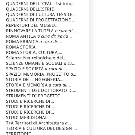
SOSTENIBILE
QUADERNI DELL'ICPAL - Istituto
centrale per il restauro e la
QUADERNI DELL'ISTRID
conservazione del patrimonio
QUADERNI DI CULTURA TESSILE
a
archivistico e librario
cura di: Crispolti Livia
QUADERNI DI PROGETTAZIONE
a
cura di: Giura Longo Tommaso
REPERTORI DEL MUSEO
CENTRALE DEL RISORGIMENTO
RINNOVARE LA TUTELA
a cura di:
a
cura di: Pizzo Marco
Cicalò Enrico
ROMA ANTICA
a cura di: Pavia
Carlo
ROMA EBRAICA
a cura di:
Procaccia Claudio
ROMA STORIA
ROMA STORIA, CULTURA,
IMMAGINE
Scienze Neurologiche e del
a cura di: Fagiolo
Marcello
Comportamento
SCIENZE UMANE E SOCIALI
a cura
di: Iannizzi Salvatore
SPAZIO E SOCIETÀ
a cura di:
Cassetti Roberto
SPAZIO, MEMORIA, PROGETTO
a
cura di: Rossi Massimo
STORIA DELL'INGEGNERIA
STRUTTURALE IN ITALIA
STORIA E MEMORIA
a cura di:
a cura di:
Poretti Sergio
Rossi Lauro
STRUMENTI DEL DOTTORATO DI
RICERCA IN RILIEVO E
STRUMENTI DI PROGETTO
RAPPRESENTAZIONE
STUDI E RICERCHE DI
DELL’ARCHITETTURA E
ARCHEOLOGIA IN SICILIA
STUDI E RICERCHE DI
a cura
DELL’AMBIENTE
di: Pelagatti Paola
ARCHITETTURA del Dipartimento
STUDI E RICERCHE DI
a cura di: Migliari
Riccardo
di Architettura Università degli
ARCHITETTURA del Dipartimento
STUDI MERIDIONALI
Studi G. d' Annunzio
di Architettura Università degli
T+A Territori di Architettura
a
Studi G. d' Annunzio, Chieti-
cura di: Ramazzotti Luigi
TEORIA E CULTURA DEL DESIGN
a
Pescara
cura di: Furlanis Giuseppe
TERRITORIO
a cura di: Fusero Paolo