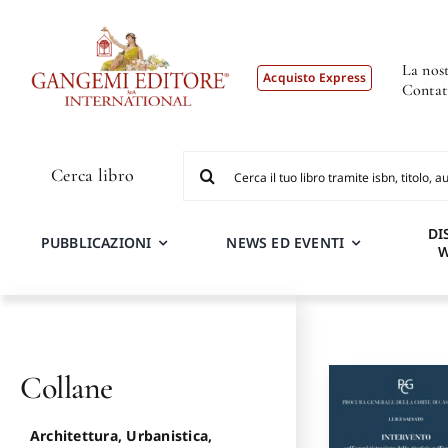
Salta
al
contenuto
La nost
Acquisto Express
Contat
Cerca
Cerca libro
per:
DI
PUBBLICAZIONI
NEWS ED EVENTI
Collane
Architettura, Urbanistica,