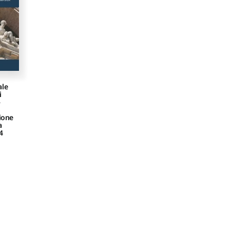
ale
i
–
ione
a
4