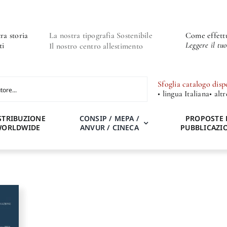
ra storia
La nostra tipografia Sostenibile
Come effettu
Leggere il tu
ti
Il nostro centro allestimento
Sfoglia catalogo disp
• lingua Italiana
• alt
STRIBUZIONE
CONSIP / MEPA /
PROPOSTE 
WORLDWIDE
ANVUR / CINECA
PUBBLICAZI