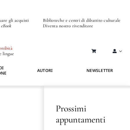
are gli acquisti
Biblioteche e centri di dibattito culturale
o eBook
Diventa nostro rivenditore
onibità
re lingue
DI
AUTORI
NEWSLETTER
ONE
Prossimi
appuntamenti