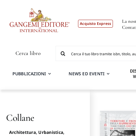
Salta
al
contenuto
La nost
Acquisto Express
Contat
Cerca
Cerca libro
per:
DI
PUBBLICAZIONI
NEWS ED EVENTI
Collane
Architettura, Urbanistica,