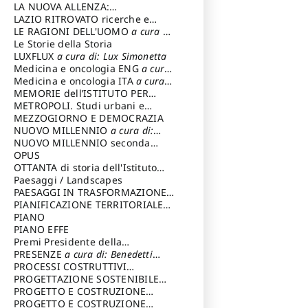
LA NUOVA ALLENZA:
ARCHITETTURA & AMBIENTE
LAZIO RITROVATO ricerche e
restauri
LE RAGIONI DELL'UOMO
a cura di:
Lombardi Satriani Luigi
Le Storie della Storia
LUXFLUX
a cura di: Lux Simonetta
Medicina e oncologia ENG
a cura
di: Lopez Massimo
Medicina e oncologia ITA
a cura
di: Lopez Massimo
MEMORIE dell’ISTITUTO PER
STORIA DEL RISORGIMENTO
METROPOLI. Studi urbani e
regionali
MEZZOGIORNO E DEMOCRAZIA
NUOVO MILLENNIO
a cura di:
Capaldo Pellegrino
NUOVO MILLENNIO seconda
serie
OPUS
a cura di: Mercadante
Francesco
OTTANTA di storia dell'Istituto
storia dell’Istituto
Paesaggi / Landscapes
a cura di:
Cavalieri Patrizia
PAESAGGI IN TRASFORMAZIONE
a
cura di: Corti Enrico A.
PIANIFICAZIONE TERRITORIALE
URBANISTICA ED AMBIENTALE
PIANO
a
cura di: Costa Enrico
PIANO EFFE
Premi Presidente della
Repubblica
PRESENZE
a cura di: Benedetti
Sandro
PROCESSI COSTRUTTIVI
DELL'ARCHITETTURA
PROGETTAZIONE SOSTENIBILE
a cura di:
Ippoliti Alessandro
PARTECIPATA
PROGETTO E COSTRUZIONE
DELL’ARCHITETTURA
PROGETTO E COSTRUZIONE