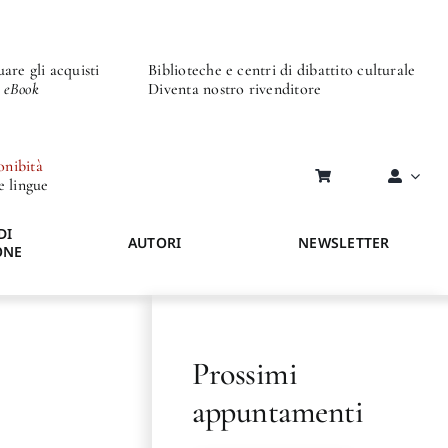
are gli acquisti
Biblioteche e centri di dibattito culturale
o eBook
Diventa nostro rivenditore
onibità
re lingue
DI
AUTORI
NEWSLETTER
ONE
Prossimi
appuntamenti