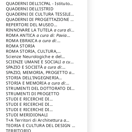
SOSTENIBILE
QUADERNI DELL'ICPAL - Istituto
centrale per il restauro e la
QUADERNI DELL'ISTRID
conservazione del patrimonio
QUADERNI DI CULTURA TESSILE
a
archivistico e librario
cura di: Crispolti Livia
QUADERNI DI PROGETTAZIONE
a
cura di: Giura Longo Tommaso
REPERTORI DEL MUSEO
CENTRALE DEL RISORGIMENTO
RINNOVARE LA TUTELA
a cura di:
a
cura di: Pizzo Marco
Cicalò Enrico
ROMA ANTICA
a cura di: Pavia
Carlo
ROMA EBRAICA
a cura di:
Procaccia Claudio
ROMA STORIA
ROMA STORIA, CULTURA,
IMMAGINE
Scienze Neurologiche e del
a cura di: Fagiolo
Marcello
Comportamento
SCIENZE UMANE E SOCIALI
a cura
di: Iannizzi Salvatore
SPAZIO E SOCIETÀ
a cura di:
Cassetti Roberto
SPAZIO, MEMORIA, PROGETTO
a
cura di: Rossi Massimo
STORIA DELL'INGEGNERIA
STRUTTURALE IN ITALIA
STORIA E MEMORIA
a cura di:
a cura di:
Poretti Sergio
Rossi Lauro
STRUMENTI DEL DOTTORATO DI
RICERCA IN RILIEVO E
STRUMENTI DI PROGETTO
RAPPRESENTAZIONE
STUDI E RICERCHE DI
DELL’ARCHITETTURA E
ARCHEOLOGIA IN SICILIA
STUDI E RICERCHE DI
a cura
DELL’AMBIENTE
di: Pelagatti Paola
ARCHITETTURA del Dipartimento
STUDI E RICERCHE DI
a cura di: Migliari
Riccardo
di Architettura Università degli
ARCHITETTURA del Dipartimento
STUDI MERIDIONALI
Studi G. d' Annunzio
di Architettura Università degli
T+A Territori di Architettura
a
Studi G. d' Annunzio, Chieti-
cura di: Ramazzotti Luigi
TEORIA E CULTURA DEL DESIGN
a
Pescara
cura di: Furlanis Giuseppe
TERRITORIO
a cura di: Fusero Paolo