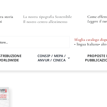
ra storia
La nostra tipografia Sostenibile
Come effettu
Leggere il tu
ti
Il nostro centro allestimento
Sfoglia catalogo disp
• lingua Italiana
• alt
STRIBUZIONE
CONSIP / MEPA /
PROPOSTE 
WORLDWIDE
ANVUR / CINECA
PUBBLICAZI