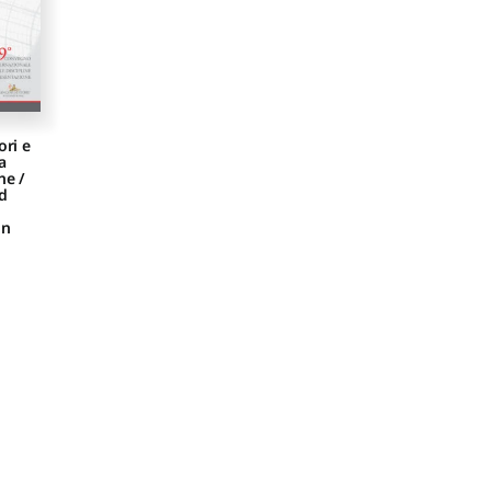
ori e
a
ne /
nd
on