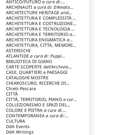
ANTICO/FUTURO
a cura di:
Varagnoli Claudio
ARCHINAUTI
a cura di: D'Amato
Claudio
ARCHITECTURE HERITAGE and
DESIGN
ARCHITETTURA E COMPLESSITÀ
a
cura di: Piva Antonio
ARCHITETTURA E COSTRUZIONE
a
cura di: Poretti Sergio
ARCHITETTURA E TECNOLOGIA
a
cura di: Carrara Gianfranco
ARCHITETTURA E TERRITORIO
a
cura di: Pietrogrande Enrico
ARCHITETTURA ENIGMATICA
a
cura di: Lenci Ruggero
ARCHITETTURA, CITTÀ, MEMORIA
a cura di: Valeriani Enrico
ASTERISCHI
ATLANTIDE
a cura di: Puppi
Lionello
BIBLIOTECA DI GIANO
CARTE SCOPERTE dell’Archivio
Storico Capitolino
CASE, QUARTIERI e PAESAGGI
CATALOGHI MOSTRE
CHIAROSCURO. RICERCHE DI
STORIA E STORIA DELL'ARTE
Chieti-Pescara
a
cura di: Di Carpegna Falconieri
CITTÀ
Tommaso
CITTÀ, TERRITORIO, PIANO
a cura
di: Imbesi Giuseppe
COLLEZIONISMO E SPAZI DEL
COLLEZIONISMO
COLORE E PIETRA
a cura di:
a cura di:
Magnani Lauro
Selvaggi Giuseppe
CONTEMPORANEA
a cura di:
Gubinelli Luna
CULTURA
DdA Events
DdA Writings