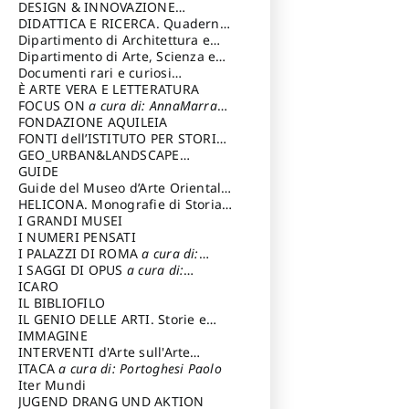
DESIGN & INNOVAZIONE
TECNOLOGICA
DIDATTICA E RICERCA. Quaderni
a cura di: Vallicelli
Andrea
della Scuola
Dipartimento di Architettura e
Analisi della Città Mediterranea
Dipartimento di Arte, Scienza e
Tecnica del Costuire
Documenti rari e curiosi
dall'Archivio Segreto
È ARTE VERA E LETTERATURA
FOCUS ON
a cura di: AnnaMarra
Contemporanea
FONDAZIONE AQUILEIA
FONTI dell’ISTITUTO PER STORIA
DEL RISORGIMENTO
GEO_URBAN&LANDSCAPE
PLANNING (GULP)
GUIDE
a cura di:
Trusiani Elio
Guide del Museo d’Arte Orientale
“Giuseppe Tucci”
HELICONA. Monografie di Storia
dell'Arte
I GRANDI MUSEI
a cura di: Gallo Marco
I NUMERI PENSATI
I PALAZZI DI ROMA
a cura di:
Ippoliti Alessandro
I SAGGI DI OPUS
a cura di:
Scalesse Tommaso
ICARO
IL BIBLIOFILO
IL GENIO DELLE ARTI. Storie e
interpretazione
IMMAGINE
INTERVENTI d'Arte sull'Arte
dedicata alla cultura della
ITACA
a cura di: Portoghesi Paolo
conservazione d’arte
Iter Mundi
a cura di:
Fondazione Paola Droghetti onlus
JUGEND DRANG UND AKTION