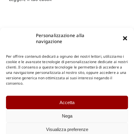
Personalizzazione alla
navigazione
Per offrire contenuti dedicati a ognuno dei nostri lettori, utilizziamo i
cookie e le avanzate tecnologie di personalizzazione dedicate ai nostri
clienti. Il consenso a queste tecnologie le permetterà di accedere a
una navigazione personalizzata al nostro sito, oppure accedere a una
Shop Gangemi Editore
-
Pagamenti Sicuri e anche Rateali
.
versione generica non ottimizzata ai suoi interessi negando il
consenso.
Catalogo Online
Accetta
CONSULTAZIONE
Catalogo Internazionale
Nega
Catalogo Online
DOWNLOAD
Visualizza preferenze
Catalogo Internazionale