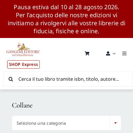
Pausa estiva dal 10 al 28 agosto 2026.
Per l’acquisto delle nostre edizioni vi
invitiamo a rivolgervi alle vostre librerie di
fiducia, fisiche e online.
Salta
al
contenuto
Togg
Navi
SHOP Express
Pubblicazioni
Cerca
per:
News ed Eventi
Collane
Distribuzione Wolrdwide

Seleziona una categoria
CONSIP / MEPA / ANVUR / CINECA