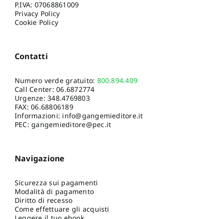
P.IVA: 07068861009
Privacy Policy
Cookie Policy
Contatti
Numero verde gratuito:
800.894.409
Call Center:
06.6872774
Urgenze:
348.4769803
FAX: 06.68806189
Informazioni:
info@gangemieditore.it
PEC: gangemieditore@pec.it
Navigazione
Sicurezza sui pagamenti
Modalità di pagamento
Diritto di recesso
Come effettuare gli acquisti
Leggere il tuo ebook