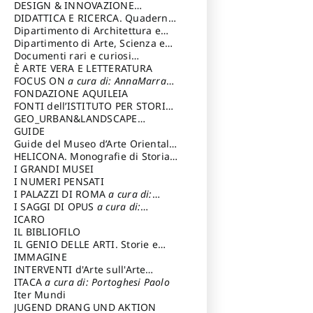
DESIGN & INNOVAZIONE
TECNOLOGICA
DIDATTICA E RICERCA. Quaderni
a cura di: Vallicelli
Andrea
della Scuola
Dipartimento di Architettura e
Analisi della Città Mediterranea
Dipartimento di Arte, Scienza e
Tecnica del Costuire
Documenti rari e curiosi
dall'Archivio Segreto
È ARTE VERA E LETTERATURA
FOCUS ON
a cura di: AnnaMarra
Contemporanea
FONDAZIONE AQUILEIA
FONTI dell’ISTITUTO PER STORIA
DEL RISORGIMENTO
GEO_URBAN&LANDSCAPE
PLANNING (GULP)
GUIDE
a cura di:
Trusiani Elio
Guide del Museo d’Arte Orientale
“Giuseppe Tucci”
HELICONA. Monografie di Storia
dell'Arte
I GRANDI MUSEI
a cura di: Gallo Marco
I NUMERI PENSATI
I PALAZZI DI ROMA
a cura di:
Ippoliti Alessandro
I SAGGI DI OPUS
a cura di:
Scalesse Tommaso
ICARO
IL BIBLIOFILO
IL GENIO DELLE ARTI. Storie e
interpretazione
IMMAGINE
INTERVENTI d'Arte sull'Arte
dedicata alla cultura della
ITACA
a cura di: Portoghesi Paolo
conservazione d’arte
Iter Mundi
a cura di:
Fondazione Paola Droghetti onlus
JUGEND DRANG UND AKTION