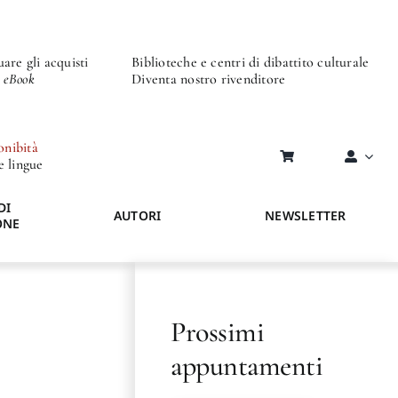
are gli acquisti
Biblioteche e centri di dibattito culturale
o eBook
Diventa nostro rivenditore
onibità
re lingue
DI
AUTORI
NEWSLETTER
ONE
Prossimi
appuntamenti