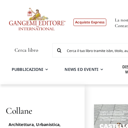
Salta
al
contenuto
La nost
Acquisto Express
Contat
Cerca
Cerca libro
per:
DI
PUBBLICAZIONI
NEWS ED EVENTI
Collane
Architettura, Urbanistica,