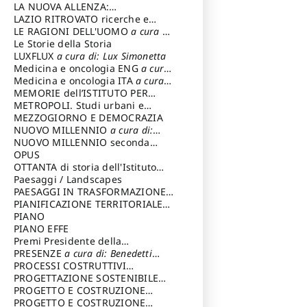
LA NUOVA ALLENZA:
ARCHITETTURA & AMBIENTE
LAZIO RITROVATO ricerche e
restauri
LE RAGIONI DELL'UOMO
a cura di:
Lombardi Satriani Luigi
Le Storie della Storia
LUXFLUX
a cura di: Lux Simonetta
Medicina e oncologia ENG
a cura
di: Lopez Massimo
Medicina e oncologia ITA
a cura
di: Lopez Massimo
MEMORIE dell’ISTITUTO PER
STORIA DEL RISORGIMENTO
METROPOLI. Studi urbani e
regionali
MEZZOGIORNO E DEMOCRAZIA
NUOVO MILLENNIO
a cura di:
Capaldo Pellegrino
NUOVO MILLENNIO seconda
serie
OPUS
a cura di: Mercadante
Francesco
OTTANTA di storia dell'Istituto
storia dell’Istituto
Paesaggi / Landscapes
a cura di:
Cavalieri Patrizia
PAESAGGI IN TRASFORMAZIONE
a
cura di: Corti Enrico A.
PIANIFICAZIONE TERRITORIALE
URBANISTICA ED AMBIENTALE
PIANO
a
cura di: Costa Enrico
PIANO EFFE
Premi Presidente della
Repubblica
PRESENZE
a cura di: Benedetti
Sandro
PROCESSI COSTRUTTIVI
DELL'ARCHITETTURA
PROGETTAZIONE SOSTENIBILE
a cura di:
Ippoliti Alessandro
PARTECIPATA
PROGETTO E COSTRUZIONE
DELL’ARCHITETTURA
PROGETTO E COSTRUZIONE