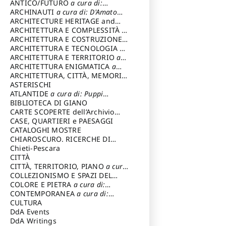
ANTICO/FUTURO
a cura di:
Varagnoli Claudio
ARCHINAUTI
a cura di: D'Amato
Claudio
ARCHITECTURE HERITAGE and
DESIGN
ARCHITETTURA E COMPLESSITÀ
a
cura di: Piva Antonio
ARCHITETTURA E COSTRUZIONE
a
cura di: Poretti Sergio
ARCHITETTURA E TECNOLOGIA
a
cura di: Carrara Gianfranco
ARCHITETTURA E TERRITORIO
a
cura di: Pietrogrande Enrico
ARCHITETTURA ENIGMATICA
a
cura di: Lenci Ruggero
ARCHITETTURA, CITTÀ, MEMORIA
a cura di: Valeriani Enrico
ASTERISCHI
ATLANTIDE
a cura di: Puppi
Lionello
BIBLIOTECA DI GIANO
CARTE SCOPERTE dell’Archivio
Storico Capitolino
CASE, QUARTIERI e PAESAGGI
CATALOGHI MOSTRE
CHIAROSCURO. RICERCHE DI
STORIA E STORIA DELL'ARTE
Chieti-Pescara
a
cura di: Di Carpegna Falconieri
CITTÀ
Tommaso
CITTÀ, TERRITORIO, PIANO
a cura
di: Imbesi Giuseppe
COLLEZIONISMO E SPAZI DEL
COLLEZIONISMO
COLORE E PIETRA
a cura di:
a cura di:
Magnani Lauro
Selvaggi Giuseppe
CONTEMPORANEA
a cura di:
Gubinelli Luna
CULTURA
DdA Events
DdA Writings