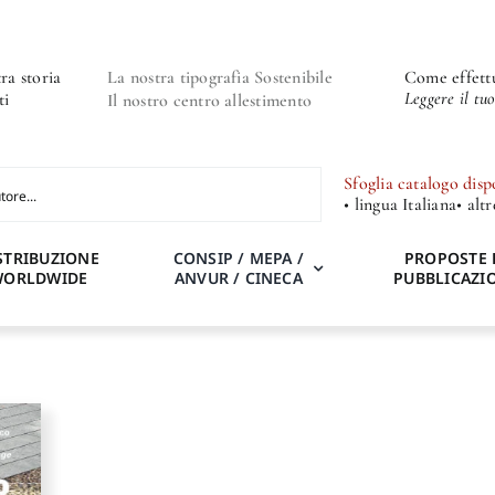
ra storia
La nostra tipografia Sostenibile
Come effettu
Leggere il tu
ti
Il nostro centro allestimento
Sfoglia catalogo disp
• lingua Italiana
• alt
STRIBUZIONE
CONSIP / MEPA /
PROPOSTE 
WORLDWIDE
ANVUR / CINECA
PUBBLICAZI