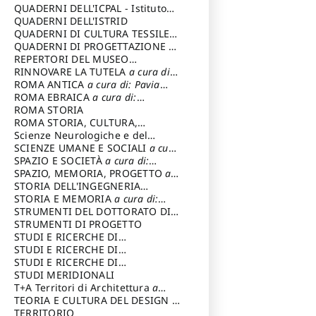
SOSTENIBILE
QUADERNI DELL'ICPAL - Istituto
centrale per il restauro e la
QUADERNI DELL'ISTRID
conservazione del patrimonio
QUADERNI DI CULTURA TESSILE
a
archivistico e librario
cura di: Crispolti Livia
QUADERNI DI PROGETTAZIONE
a
cura di: Giura Longo Tommaso
REPERTORI DEL MUSEO
CENTRALE DEL RISORGIMENTO
RINNOVARE LA TUTELA
a cura di:
a
cura di: Pizzo Marco
Cicalò Enrico
ROMA ANTICA
a cura di: Pavia
Carlo
ROMA EBRAICA
a cura di:
Procaccia Claudio
ROMA STORIA
ROMA STORIA, CULTURA,
IMMAGINE
Scienze Neurologiche e del
a cura di: Fagiolo
Marcello
Comportamento
SCIENZE UMANE E SOCIALI
a cura
di: Iannizzi Salvatore
SPAZIO E SOCIETÀ
a cura di:
Cassetti Roberto
SPAZIO, MEMORIA, PROGETTO
a
cura di: Rossi Massimo
STORIA DELL'INGEGNERIA
STRUTTURALE IN ITALIA
STORIA E MEMORIA
a cura di:
a cura di:
Poretti Sergio
Rossi Lauro
STRUMENTI DEL DOTTORATO DI
RICERCA IN RILIEVO E
STRUMENTI DI PROGETTO
RAPPRESENTAZIONE
STUDI E RICERCHE DI
DELL’ARCHITETTURA E
ARCHEOLOGIA IN SICILIA
STUDI E RICERCHE DI
a cura
DELL’AMBIENTE
di: Pelagatti Paola
ARCHITETTURA del Dipartimento
STUDI E RICERCHE DI
a cura di: Migliari
Riccardo
di Architettura Università degli
ARCHITETTURA del Dipartimento
STUDI MERIDIONALI
Studi G. d' Annunzio
di Architettura Università degli
T+A Territori di Architettura
a
Studi G. d' Annunzio, Chieti-
cura di: Ramazzotti Luigi
TEORIA E CULTURA DEL DESIGN
a
Pescara
cura di: Furlanis Giuseppe
TERRITORIO
a cura di: Fusero Paolo