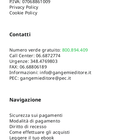
P.IVA: 07068861009
Privacy Policy
Cookie Policy
Contatti
Numero verde gratuito:
800.894.409
Call Center:
06.6872774
Urgenze:
348.4769803
FAX: 06.68806189
Informazioni:
info@gangemieditore.it
PEC: gangemieditore@pec.it
Navigazione
Sicurezza sui pagamenti
Modalità di pagamento
Diritto di recesso
Come effettuare gli acquisti
Leggere il tuo ebook