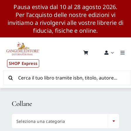
Pausa estiva dal 10 al 28 agosto 2026.
Per l’acquisto delle nostre edizioni vi
invitiamo a rivolgervi alle vostre librerie di
fiducia, fisiche e online.
Salta
al
contenuto
Togg
Navi
SHOP Express
Pubblicazioni
Cerca
per:
News ed Eventi
Collane
Distribuzione Wolrdwide

Seleziona una categoria
CONSIP / MEPA / ANVUR / CINECA