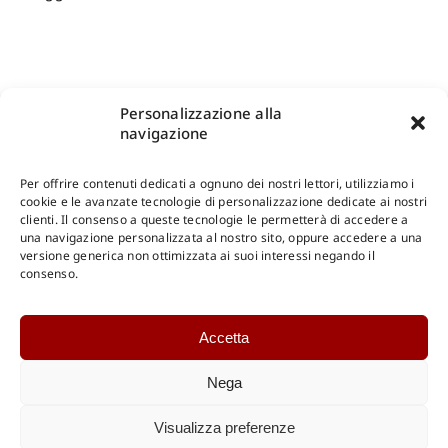
Personalizzazione alla
navigazione
Per offrire contenuti dedicati a ognuno dei nostri lettori, utilizziamo i
cookie e le avanzate tecnologie di personalizzazione dedicate ai nostri
clienti. Il consenso a queste tecnologie le permetterà di accedere a
una navigazione personalizzata al nostro sito, oppure accedere a una
Shop Gangemi Editore
-
Pagamenti Sicuri e anche Rateali
.
versione generica non ottimizzata ai suoi interessi negando il
consenso.
Catalogo Online
Accetta
CONSULTAZIONE
Catalogo Internazionale
Nega
Catalogo Online
DOWNLOAD
Visualizza preferenze
Catalogo Internazionale