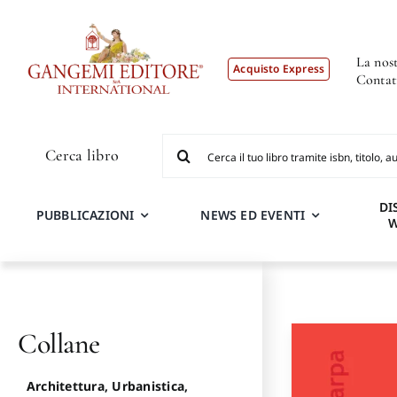
Salta
al
contenuto
La nost
Acquisto Express
Contat
Cerca
Cerca libro
per:
DI
PUBBLICAZIONI
NEWS ED EVENTI
Collane
Architettura, Urbanistica,