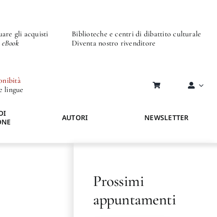
are gli acquisti
Biblioteche e centri di dibattito culturale
o eBook
Diventa nostro rivenditore
onibità
re lingue
DI
AUTORI
NEWSLETTER
ONE
Prossimi
appuntamenti