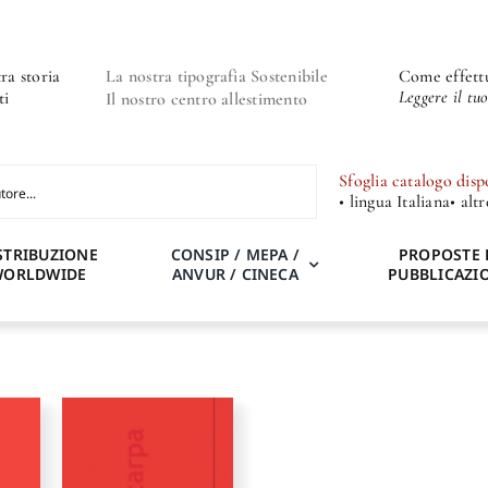
ra storia
La nostra tipografia Sostenibile
Come effettu
Leggere il tu
ti
Il nostro centro allestimento
Sfoglia catalogo disp
• lingua Italiana
• alt
STRIBUZIONE
CONSIP / MEPA /
PROPOSTE 
WORLDWIDE
ANVUR / CINECA
PUBBLICAZI