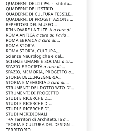
SOSTENIBILE
QUADERNI DELL'ICPAL - Istituto
centrale per il restauro e la
QUADERNI DELL'ISTRID
conservazione del patrimonio
QUADERNI DI CULTURA TESSILE
a
archivistico e librario
cura di: Crispolti Livia
QUADERNI DI PROGETTAZIONE
a
cura di: Giura Longo Tommaso
REPERTORI DEL MUSEO
CENTRALE DEL RISORGIMENTO
RINNOVARE LA TUTELA
a cura di:
a
cura di: Pizzo Marco
Cicalò Enrico
ROMA ANTICA
a cura di: Pavia
Carlo
ROMA EBRAICA
a cura di:
Procaccia Claudio
ROMA STORIA
ROMA STORIA, CULTURA,
IMMAGINE
Scienze Neurologiche e del
a cura di: Fagiolo
Marcello
Comportamento
SCIENZE UMANE E SOCIALI
a cura
di: Iannizzi Salvatore
SPAZIO E SOCIETÀ
a cura di:
Cassetti Roberto
SPAZIO, MEMORIA, PROGETTO
a
cura di: Rossi Massimo
STORIA DELL'INGEGNERIA
STRUTTURALE IN ITALIA
STORIA E MEMORIA
a cura di:
a cura di:
Poretti Sergio
Rossi Lauro
STRUMENTI DEL DOTTORATO DI
RICERCA IN RILIEVO E
STRUMENTI DI PROGETTO
RAPPRESENTAZIONE
STUDI E RICERCHE DI
DELL’ARCHITETTURA E
ARCHEOLOGIA IN SICILIA
STUDI E RICERCHE DI
a cura
DELL’AMBIENTE
di: Pelagatti Paola
ARCHITETTURA del Dipartimento
STUDI E RICERCHE DI
a cura di: Migliari
Riccardo
di Architettura Università degli
ARCHITETTURA del Dipartimento
STUDI MERIDIONALI
Studi G. d' Annunzio
di Architettura Università degli
T+A Territori di Architettura
a
Studi G. d' Annunzio, Chieti-
cura di: Ramazzotti Luigi
TEORIA E CULTURA DEL DESIGN
a
Pescara
cura di: Furlanis Giuseppe
TERRITORIO
a cura di: Fusero Paolo