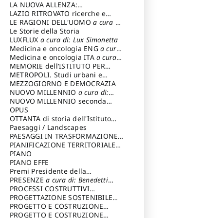
LA NUOVA ALLENZA:
ARCHITETTURA & AMBIENTE
LAZIO RITROVATO ricerche e
restauri
LE RAGIONI DELL'UOMO
a cura di:
Lombardi Satriani Luigi
Le Storie della Storia
LUXFLUX
a cura di: Lux Simonetta
Medicina e oncologia ENG
a cura
di: Lopez Massimo
Medicina e oncologia ITA
a cura
di: Lopez Massimo
MEMORIE dell’ISTITUTO PER
STORIA DEL RISORGIMENTO
METROPOLI. Studi urbani e
regionali
MEZZOGIORNO E DEMOCRAZIA
NUOVO MILLENNIO
a cura di:
Capaldo Pellegrino
NUOVO MILLENNIO seconda
serie
OPUS
a cura di: Mercadante
Francesco
OTTANTA di storia dell'Istituto
storia dell’Istituto
Paesaggi / Landscapes
a cura di:
Cavalieri Patrizia
PAESAGGI IN TRASFORMAZIONE
a
cura di: Corti Enrico A.
PIANIFICAZIONE TERRITORIALE
URBANISTICA ED AMBIENTALE
PIANO
a
cura di: Costa Enrico
PIANO EFFE
Premi Presidente della
Repubblica
PRESENZE
a cura di: Benedetti
Sandro
PROCESSI COSTRUTTIVI
DELL'ARCHITETTURA
PROGETTAZIONE SOSTENIBILE
a cura di:
Ippoliti Alessandro
PARTECIPATA
PROGETTO E COSTRUZIONE
DELL’ARCHITETTURA
PROGETTO E COSTRUZIONE