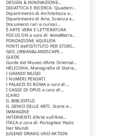
DESIGN & INNOVAZIONE
TECNOLOGICA
DIDATTICA E RICERCA. Quaderni
a cura di: Vallicelli
Andrea
della Scuola
Dipartimento di Architettura e
Analisi della Città Mediterranea
Dipartimento di Arte, Scienza e
Tecnica del Costuire
Documenti rari e curiosi
dall'Archivio Segreto
È ARTE VERA E LETTERATURA
FOCUS ON
a cura di: AnnaMarra
Contemporanea
FONDAZIONE AQUILEIA
FONTI dell’ISTITUTO PER STORIA
DEL RISORGIMENTO
GEO_URBAN&LANDSCAPE
PLANNING (GULP)
GUIDE
a cura di:
Trusiani Elio
Guide del Museo d’Arte Orientale
“Giuseppe Tucci”
HELICONA. Monografie di Storia
dell'Arte
I GRANDI MUSEI
a cura di: Gallo Marco
I NUMERI PENSATI
I PALAZZI DI ROMA
a cura di:
Ippoliti Alessandro
I SAGGI DI OPUS
a cura di:
Scalesse Tommaso
ICARO
IL BIBLIOFILO
IL GENIO DELLE ARTI. Storie e
interpretazione
IMMAGINE
INTERVENTI d'Arte sull'Arte
dedicata alla cultura della
ITACA
a cura di: Portoghesi Paolo
conservazione d’arte
Iter Mundi
a cura di:
Fondazione Paola Droghetti onlus
JUGEND DRANG UND AKTION