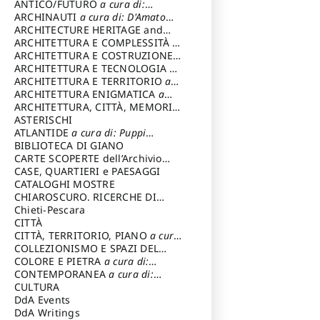
ANTICO/FUTURO
a cura di:
Varagnoli Claudio
ARCHINAUTI
a cura di: D'Amato
Claudio
ARCHITECTURE HERITAGE and
DESIGN
ARCHITETTURA E COMPLESSITÀ
a
cura di: Piva Antonio
ARCHITETTURA E COSTRUZIONE
a
cura di: Poretti Sergio
ARCHITETTURA E TECNOLOGIA
a
cura di: Carrara Gianfranco
ARCHITETTURA E TERRITORIO
a
cura di: Pietrogrande Enrico
ARCHITETTURA ENIGMATICA
a
cura di: Lenci Ruggero
ARCHITETTURA, CITTÀ, MEMORIA
a cura di: Valeriani Enrico
ASTERISCHI
ATLANTIDE
a cura di: Puppi
Lionello
BIBLIOTECA DI GIANO
CARTE SCOPERTE dell’Archivio
Storico Capitolino
CASE, QUARTIERI e PAESAGGI
CATALOGHI MOSTRE
CHIAROSCURO. RICERCHE DI
STORIA E STORIA DELL'ARTE
Chieti-Pescara
a
cura di: Di Carpegna Falconieri
CITTÀ
Tommaso
CITTÀ, TERRITORIO, PIANO
a cura
di: Imbesi Giuseppe
COLLEZIONISMO E SPAZI DEL
COLLEZIONISMO
COLORE E PIETRA
a cura di:
a cura di:
Magnani Lauro
Selvaggi Giuseppe
CONTEMPORANEA
a cura di:
Gubinelli Luna
CULTURA
DdA Events
DdA Writings