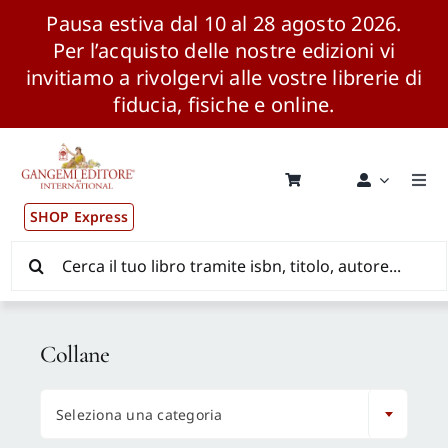
Pausa estiva dal 10 al 28 agosto 2026.
Per l’acquisto delle nostre edizioni vi
invitiamo a rivolgervi alle vostre librerie di
fiducia, fisiche e online.
Salta
al
contenuto
Togg
Navi
SHOP Express
Pubblicazioni
Cerca
per:
News ed Eventi
Collane
Distribuzione Wolrdwide

Seleziona una categoria
CONSIP / MEPA / ANVUR / CINECA