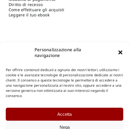
Diritto di recesso
Come effettuare gli acquisti
Leggere il tuo ebook
Personalizzazione alla
navigazione
Per offrire contenuti dedicati a ognuno dei nostri lettori, utilizziamo i
cookie e le avanzate tecnologie di personalizzazione dedicate ai nostri
clienti. Il consenso a queste tecnologie le permetterà di accedere a
una navigazione personalizzata al nostro sito, oppure accedere a una
Shop Gangemi Editore
-
Pagamenti Sicuri e anche Rateali
.
versione generica non ottimizzata ai suoi interessi negando il
consenso.
Catalogo Online
Accetta
CONSULTAZIONE
Catalogo Internazionale
Nega