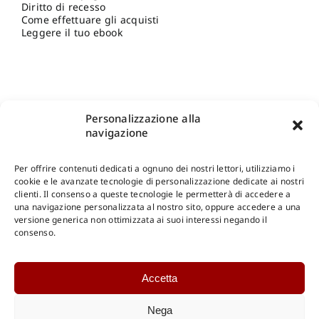
Diritto di recesso
Come effettuare gli acquisti
Leggere il tuo ebook
Personalizzazione alla
navigazione
Per offrire contenuti dedicati a ognuno dei nostri lettori, utilizziamo i
cookie e le avanzate tecnologie di personalizzazione dedicate ai nostri
clienti. Il consenso a queste tecnologie le permetterà di accedere a
una navigazione personalizzata al nostro sito, oppure accedere a una
Shop Gangemi Editore
-
Pagamenti Sicuri e anche Rateali
.
versione generica non ottimizzata ai suoi interessi negando il
consenso.
Catalogo Online
Accetta
CONSULTAZIONE
Catalogo Internazionale
Nega