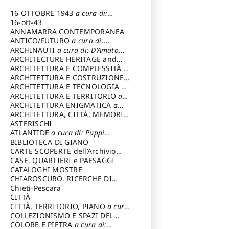
16 OTTOBRE 1943
a cura di:
Pezzetti Marcello
16-ott-43
ANNAMARRA CONTEMPORANEA
ANTICO/FUTURO
a cura di:
Varagnoli Claudio
ARCHINAUTI
a cura di: D'Amato
Claudio
ARCHITECTURE HERITAGE and
DESIGN
ARCHITETTURA E COMPLESSITÀ
a
cura di: Piva Antonio
ARCHITETTURA E COSTRUZIONE
a
cura di: Poretti Sergio
ARCHITETTURA E TECNOLOGIA
a
cura di: Carrara Gianfranco
ARCHITETTURA E TERRITORIO
a
cura di: Pietrogrande Enrico
ARCHITETTURA ENIGMATICA
a
cura di: Lenci Ruggero
ARCHITETTURA, CITTÀ, MEMORIA
a cura di: Valeriani Enrico
ASTERISCHI
ATLANTIDE
a cura di: Puppi
Lionello
BIBLIOTECA DI GIANO
CARTE SCOPERTE dell’Archivio
Storico Capitolino
CASE, QUARTIERI e PAESAGGI
CATALOGHI MOSTRE
CHIAROSCURO. RICERCHE DI
STORIA E STORIA DELL'ARTE
Chieti-Pescara
a
cura di: Di Carpegna Falconieri
CITTÀ
Tommaso
CITTÀ, TERRITORIO, PIANO
a cura
di: Imbesi Giuseppe
COLLEZIONISMO E SPAZI DEL
COLLEZIONISMO
COLORE E PIETRA
a cura di:
a cura di: