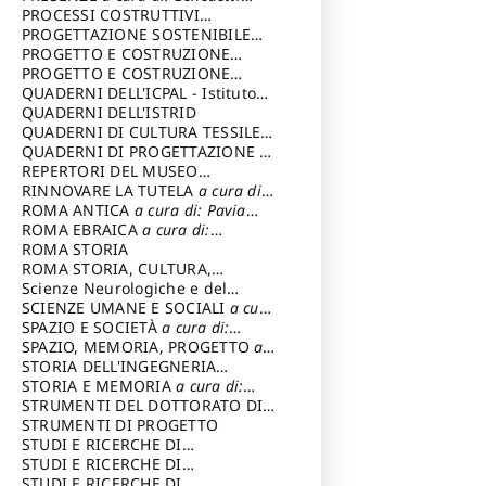
Sandro
PROCESSI COSTRUTTIVI
DELL'ARCHITETTURA
PROGETTAZIONE SOSTENIBILE
a cura di:
Ippoliti Alessandro
PARTECIPATA
PROGETTO E COSTRUZIONE
DELL’ARCHITETTURA
PROGETTO E COSTRUZIONE
SOSTENIBILE
QUADERNI DELL'ICPAL - Istituto
centrale per il restauro e la
QUADERNI DELL'ISTRID
conservazione del patrimonio
QUADERNI DI CULTURA TESSILE
a
archivistico e librario
cura di: Crispolti Livia
QUADERNI DI PROGETTAZIONE
a
cura di: Giura Longo Tommaso
REPERTORI DEL MUSEO
CENTRALE DEL RISORGIMENTO
RINNOVARE LA TUTELA
a cura di:
a
cura di: Pizzo Marco
Cicalò Enrico
ROMA ANTICA
a cura di: Pavia
Carlo
ROMA EBRAICA
a cura di:
Procaccia Claudio
ROMA STORIA
ROMA STORIA, CULTURA,
IMMAGINE
Scienze Neurologiche e del
a cura di: Fagiolo
Marcello
Comportamento
SCIENZE UMANE E SOCIALI
a cura
di: Iannizzi Salvatore
SPAZIO E SOCIETÀ
a cura di:
Cassetti Roberto
SPAZIO, MEMORIA, PROGETTO
a
cura di: Rossi Massimo
STORIA DELL'INGEGNERIA
STRUTTURALE IN ITALIA
STORIA E MEMORIA
a cura di:
a cura di:
Poretti Sergio
Rossi Lauro
STRUMENTI DEL DOTTORATO DI
RICERCA IN RILIEVO E
STRUMENTI DI PROGETTO
RAPPRESENTAZIONE
STUDI E RICERCHE DI
DELL’ARCHITETTURA E
ARCHEOLOGIA IN SICILIA
STUDI E RICERCHE DI
a cura
DELL’AMBIENTE
di: Pelagatti Paola
ARCHITETTURA del Dipartimento
STUDI E RICERCHE DI
a cura di: Migliari