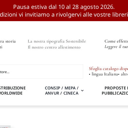
Pausa estiva dal 10 al 28 agosto 2026.
izioni vi invitiamo a rivolgervi alle vostre libreri
ra storia
La nostra tipografia Sostenibile
Come effettu
Leggere il tu
ti
Il nostro centro allestimento
Sfoglia catalogo disp
• lingua Italiana
• alt
STRIBUZIONE
CONSIP / MEPA /
PROPOSTE 
WORLDWIDE
ANVUR / CINECA
PUBBLICAZI