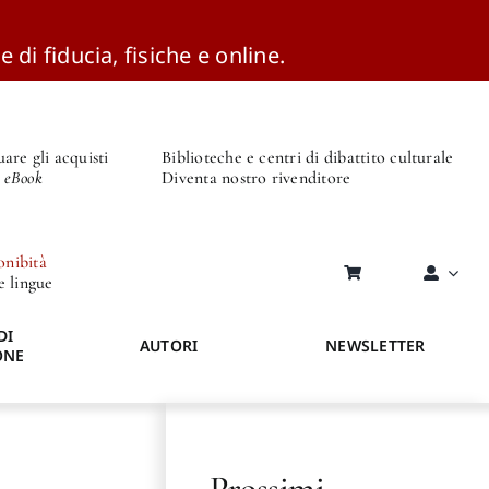
e di fiducia, fisiche e online.
are gli acquisti
Biblioteche e centri di dibattito culturale
o eBook
Diventa nostro rivenditore
onibità
re lingue
DI
AUTORI
NEWSLETTER
ONE
Prossimi