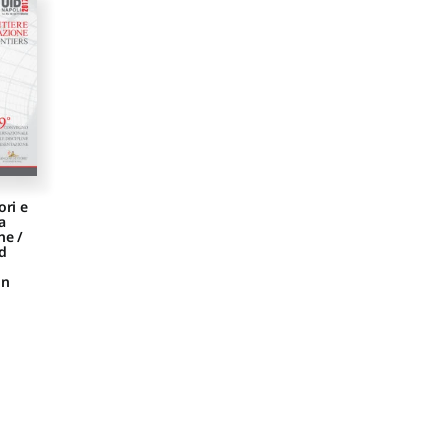
ori e
a
ne /
nd
on