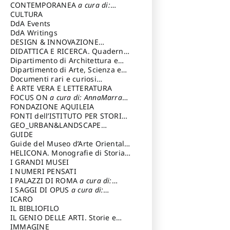
Magnani Lauro
Selvaggi Giuseppe
CONTEMPORANEA
a cura di:
Gubinelli Luna
CULTURA
DdA Events
DdA Writings
DESIGN & INNOVAZIONE
TECNOLOGICA
DIDATTICA E RICERCA. Quaderni
a cura di: Vallicelli
Andrea
della Scuola
Dipartimento di Architettura e
Analisi della Città Mediterranea
Dipartimento di Arte, Scienza e
Tecnica del Costuire
Documenti rari e curiosi
dall'Archivio Segreto
È ARTE VERA E LETTERATURA
FOCUS ON
a cura di: AnnaMarra
Contemporanea
FONDAZIONE AQUILEIA
FONTI dell’ISTITUTO PER STORIA
DEL RISORGIMENTO
GEO_URBAN&LANDSCAPE
PLANNING (GULP)
GUIDE
a cura di:
Trusiani Elio
Guide del Museo d’Arte Orientale
“Giuseppe Tucci”
HELICONA. Monografie di Storia
dell'Arte
I GRANDI MUSEI
a cura di: Gallo Marco
I NUMERI PENSATI
I PALAZZI DI ROMA
a cura di:
Ippoliti Alessandro
I SAGGI DI OPUS
a cura di:
Scalesse Tommaso
ICARO
IL BIBLIOFILO
IL GENIO DELLE ARTI. Storie e
interpretazione
IMMAGINE