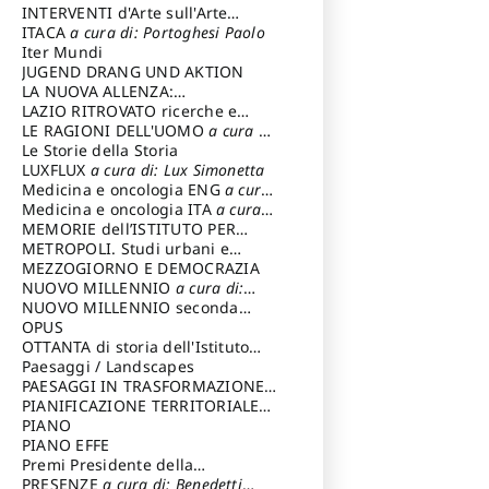
INTERVENTI d'Arte sull'Arte
dedicata alla cultura della
ITACA
a cura di: Portoghesi Paolo
conservazione d’arte
Iter Mundi
a cura di:
Fondazione Paola Droghetti onlus
JUGEND DRANG UND AKTION
LA NUOVA ALLENZA:
ARCHITETTURA & AMBIENTE
LAZIO RITROVATO ricerche e
restauri
LE RAGIONI DELL'UOMO
a cura di:
Lombardi Satriani Luigi
Le Storie della Storia
LUXFLUX
a cura di: Lux Simonetta
Medicina e oncologia ENG
a cura
di: Lopez Massimo
Medicina e oncologia ITA
a cura
di: Lopez Massimo
MEMORIE dell’ISTITUTO PER
STORIA DEL RISORGIMENTO
METROPOLI. Studi urbani e
regionali
MEZZOGIORNO E DEMOCRAZIA
NUOVO MILLENNIO
a cura di:
Capaldo Pellegrino
NUOVO MILLENNIO seconda
serie
OPUS
a cura di: Mercadante
Francesco
OTTANTA di storia dell'Istituto
storia dell’Istituto
Paesaggi / Landscapes
a cura di:
Cavalieri Patrizia
PAESAGGI IN TRASFORMAZIONE
a
cura di: Corti Enrico A.
PIANIFICAZIONE TERRITORIALE
URBANISTICA ED AMBIENTALE
PIANO
a
cura di: Costa Enrico
PIANO EFFE
Premi Presidente della
Repubblica
PRESENZE
a cura di: Benedetti