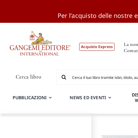
Per l’acquisto delle nostre ed
Salta
al
contenuto
La nost
Acquisto Express
Contat
Cerca
Cerca libro
per:
DI
PUBBLICAZIONI
NEWS ED EVENTI