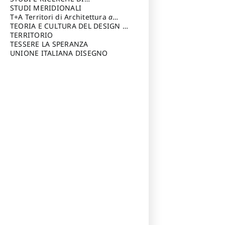
Riccardo
di Architettura Università degli
ARCHITETTURA del Dipartimento
STUDI MERIDIONALI
Studi G. d' Annunzio
di Architettura Università degli
T+A Territori di Architettura
a
Studi G. d' Annunzio, Chieti-
cura di: Ramazzotti Luigi
TEORIA E CULTURA DEL DESIGN
a
Pescara
cura di: Furlanis Giuseppe
TERRITORIO
a cura di: Fusero Paolo
TESSERE LA SPERANZA
UNIONE ITALIANA DISEGNO