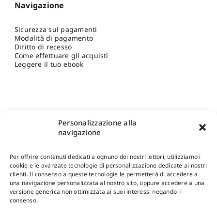
Navigazione
Sicurezza sui pagamenti
Modalità di pagamento
Diritto di recesso
Come effettuare gli acquisti
Leggere il tuo ebook
Personalizzazione alla
navigazione
Per offrire contenuti dedicati a ognuno dei nostri lettori, utilizziamo i
cookie e le avanzate tecnologie di personalizzazione dedicate ai nostri
clienti. Il consenso a queste tecnologie le permetterà di accedere a
una navigazione personalizzata al nostro sito, oppure accedere a una
Shop Gangemi Editore
-
Pagamenti Sicuri e anche Rateali
.
versione generica non ottimizzata ai suoi interessi negando il
consenso.