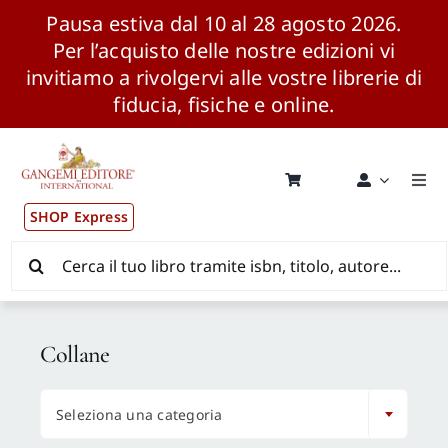
Pausa estiva dal 10 al 28 agosto 2026.
Per l’acquisto delle nostre edizioni vi
invitiamo a rivolgervi alle vostre librerie di
fiducia, fisiche e online.
Salta
al
contenuto
Togg
Navi
SHOP Express
Pubblicazioni
Cerca
per:
News ed Eventi
Collane
Distribuzione Wolrdwide

Seleziona una categoria
CONSIP / MEPA / ANVUR / CINECA