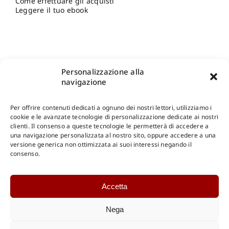
Come effettuare gli acquisti
Leggere il tuo ebook
Personalizzazione alla
navigazione
Per offrire contenuti dedicati a ognuno dei nostri lettori, utilizziamo i
cookie e le avanzate tecnologie di personalizzazione dedicate ai nostri
clienti. Il consenso a queste tecnologie le permetterà di accedere a
una navigazione personalizzata al nostro sito, oppure accedere a una
Shop Gangemi Editore
-
Pagamenti Sicuri e anche Rateali
.
versione generica non ottimizzata ai suoi interessi negando il
consenso.
Catalogo Online
Accetta
CONSULTAZIONE
Catalogo Internazionale
Nega
Catalogo Online