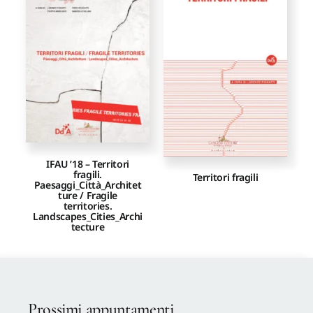
Proposte di pubblicazione
Gangemi Editore
Newsletter
IFAU ’18 – Territori
fragili.
Territori fragili
Paesaggi_Città_Architet
ture / Fragile
territories.
Landscapes_Cities_Archi
tecture
Prossimi appuntamenti