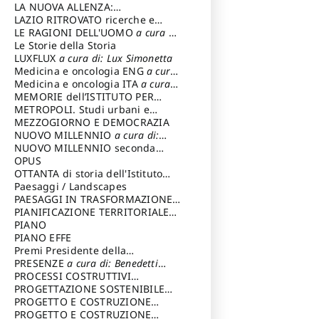
LA NUOVA ALLENZA:
ARCHITETTURA & AMBIENTE
LAZIO RITROVATO ricerche e
restauri
LE RAGIONI DELL'UOMO
a cura di:
Lombardi Satriani Luigi
Le Storie della Storia
LUXFLUX
a cura di: Lux Simonetta
Medicina e oncologia ENG
a cura
di: Lopez Massimo
Medicina e oncologia ITA
a cura
di: Lopez Massimo
MEMORIE dell’ISTITUTO PER
STORIA DEL RISORGIMENTO
METROPOLI. Studi urbani e
regionali
MEZZOGIORNO E DEMOCRAZIA
NUOVO MILLENNIO
a cura di:
Capaldo Pellegrino
NUOVO MILLENNIO seconda
serie
OPUS
a cura di: Mercadante
Francesco
OTTANTA di storia dell'Istituto
storia dell’Istituto
Paesaggi / Landscapes
a cura di:
Cavalieri Patrizia
PAESAGGI IN TRASFORMAZIONE
a
cura di: Corti Enrico A.
PIANIFICAZIONE TERRITORIALE
URBANISTICA ED AMBIENTALE
PIANO
a
cura di: Costa Enrico
PIANO EFFE
Premi Presidente della
Repubblica
PRESENZE
a cura di: Benedetti
Sandro
PROCESSI COSTRUTTIVI
DELL'ARCHITETTURA
PROGETTAZIONE SOSTENIBILE
a cura di:
Ippoliti Alessandro
PARTECIPATA
PROGETTO E COSTRUZIONE
DELL’ARCHITETTURA
PROGETTO E COSTRUZIONE