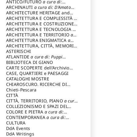
ANTICO/FUTURO
a cura di:
Varagnoli Claudio
ARCHINAUTI
a cura di: D'Amato
Claudio
ARCHITECTURE HERITAGE and
DESIGN
ARCHITETTURA E COMPLESSITÀ
a
cura di: Piva Antonio
ARCHITETTURA E COSTRUZIONE
a
cura di: Poretti Sergio
ARCHITETTURA E TECNOLOGIA
a
cura di: Carrara Gianfranco
ARCHITETTURA E TERRITORIO
a
cura di: Pietrogrande Enrico
ARCHITETTURA ENIGMATICA
a
cura di: Lenci Ruggero
ARCHITETTURA, CITTÀ, MEMORIA
a cura di: Valeriani Enrico
ASTERISCHI
ATLANTIDE
a cura di: Puppi
Lionello
BIBLIOTECA DI GIANO
CARTE SCOPERTE dell’Archivio
Storico Capitolino
CASE, QUARTIERI e PAESAGGI
CATALOGHI MOSTRE
CHIAROSCURO. RICERCHE DI
STORIA E STORIA DELL'ARTE
Chieti-Pescara
a
cura di: Di Carpegna Falconieri
CITTÀ
Tommaso
CITTÀ, TERRITORIO, PIANO
a cura
di: Imbesi Giuseppe
COLLEZIONISMO E SPAZI DEL
COLLEZIONISMO
COLORE E PIETRA
a cura di:
a cura di:
Magnani Lauro
Selvaggi Giuseppe
CONTEMPORANEA
a cura di:
Gubinelli Luna
CULTURA
DdA Events
DdA Writings