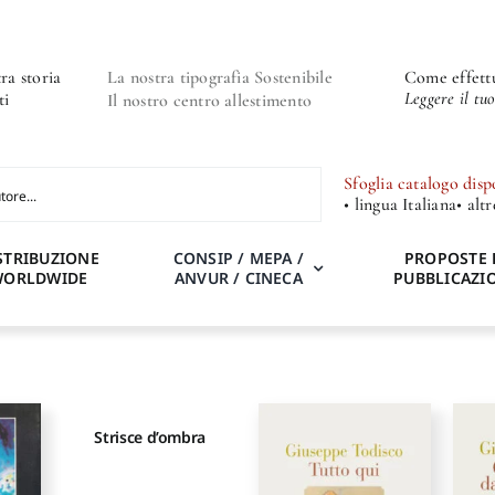
ra storia
La nostra tipografia Sostenibile
Come effettu
Leggere il tu
ti
Il nostro centro allestimento
Sfoglia catalogo disp
• lingua Italiana
• alt
STRIBUZIONE
CONSIP / MEPA /
PROPOSTE 
WORLDWIDE
ANVUR / CINECA
PUBBLICAZI
Strisce d’ombra