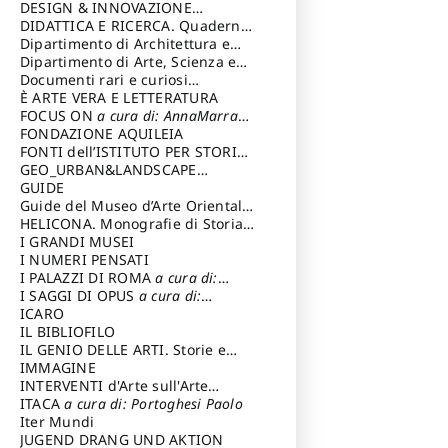
DESIGN & INNOVAZIONE
TECNOLOGICA
DIDATTICA E RICERCA. Quaderni
a cura di: Vallicelli
Andrea
della Scuola
Dipartimento di Architettura e
Analisi della Città Mediterranea
Dipartimento di Arte, Scienza e
Tecnica del Costuire
Documenti rari e curiosi
dall'Archivio Segreto
È ARTE VERA E LETTERATURA
FOCUS ON
a cura di: AnnaMarra
Contemporanea
FONDAZIONE AQUILEIA
FONTI dell’ISTITUTO PER STORIA
DEL RISORGIMENTO
GEO_URBAN&LANDSCAPE
PLANNING (GULP)
GUIDE
a cura di:
Trusiani Elio
Guide del Museo d’Arte Orientale
“Giuseppe Tucci”
HELICONA. Monografie di Storia
dell'Arte
I GRANDI MUSEI
a cura di: Gallo Marco
I NUMERI PENSATI
I PALAZZI DI ROMA
a cura di:
Ippoliti Alessandro
I SAGGI DI OPUS
a cura di:
Scalesse Tommaso
ICARO
IL BIBLIOFILO
IL GENIO DELLE ARTI. Storie e
interpretazione
IMMAGINE
INTERVENTI d'Arte sull'Arte
dedicata alla cultura della
ITACA
a cura di: Portoghesi Paolo
conservazione d’arte
Iter Mundi
a cura di:
Fondazione Paola Droghetti onlus
JUGEND DRANG UND AKTION