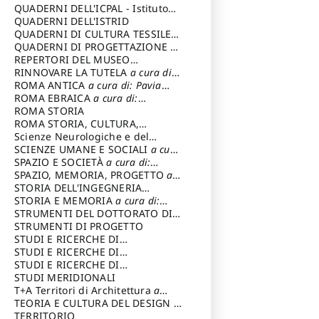
SOSTENIBILE
QUADERNI DELL'ICPAL - Istituto
centrale per il restauro e la
QUADERNI DELL'ISTRID
conservazione del patrimonio
QUADERNI DI CULTURA TESSILE
a
archivistico e librario
cura di: Crispolti Livia
QUADERNI DI PROGETTAZIONE
a
cura di: Giura Longo Tommaso
REPERTORI DEL MUSEO
CENTRALE DEL RISORGIMENTO
RINNOVARE LA TUTELA
a cura di:
a
cura di: Pizzo Marco
Cicalò Enrico
ROMA ANTICA
a cura di: Pavia
Carlo
ROMA EBRAICA
a cura di:
Procaccia Claudio
ROMA STORIA
ROMA STORIA, CULTURA,
IMMAGINE
Scienze Neurologiche e del
a cura di: Fagiolo
Marcello
Comportamento
SCIENZE UMANE E SOCIALI
a cura
di: Iannizzi Salvatore
SPAZIO E SOCIETÀ
a cura di:
Cassetti Roberto
SPAZIO, MEMORIA, PROGETTO
a
cura di: Rossi Massimo
STORIA DELL'INGEGNERIA
STRUTTURALE IN ITALIA
STORIA E MEMORIA
a cura di:
a cura di:
Poretti Sergio
Rossi Lauro
STRUMENTI DEL DOTTORATO DI
RICERCA IN RILIEVO E
STRUMENTI DI PROGETTO
RAPPRESENTAZIONE
STUDI E RICERCHE DI
DELL’ARCHITETTURA E
ARCHEOLOGIA IN SICILIA
STUDI E RICERCHE DI
a cura
DELL’AMBIENTE
di: Pelagatti Paola
ARCHITETTURA del Dipartimento
STUDI E RICERCHE DI
a cura di: Migliari
Riccardo
di Architettura Università degli
ARCHITETTURA del Dipartimento
STUDI MERIDIONALI
Studi G. d' Annunzio
di Architettura Università degli
T+A Territori di Architettura
a
Studi G. d' Annunzio, Chieti-
cura di: Ramazzotti Luigi
TEORIA E CULTURA DEL DESIGN
a
Pescara
cura di: Furlanis Giuseppe
TERRITORIO
a cura di: Fusero Paolo