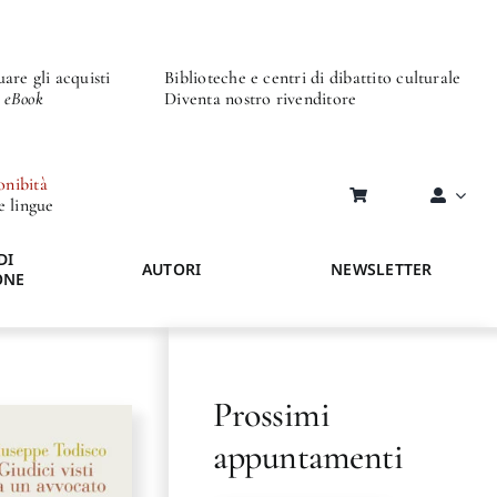
are gli acquisti
Biblioteche e centri di dibattito culturale
o eBook
Diventa nostro rivenditore
onibità
re lingue
DI
AUTORI
NEWSLETTER
ONE
Prossimi
appuntamenti