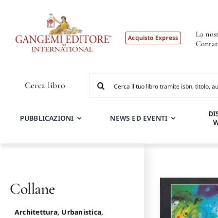
Salta
al
contenuto
La nost
Acquisto Express
Contat
Cerca
Cerca libro
per:
DI
PUBBLICAZIONI
NEWS ED EVENTI
Collane
Architettura, Urbanistica,