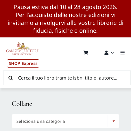
Pausa estiva dal 10 al 28 agosto 2026.
Per l’acquisto delle nostre edizioni vi
invitiamo a rivolgervi alle vostre librerie di
fiducia, fisiche e online.
Salta
al
contenuto
Togg
Navi
SHOP Express
Pubblicazioni
Cerca
per:
News ed Eventi
Collane
Distribuzione Wolrdwide

Seleziona una categoria
CONSIP / MEPA / ANVUR / CINECA