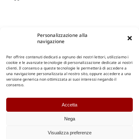
Personalizzazione alla
navigazione
Per offrire contenuti dedicati a ognuno dei nostri lettori, utilizziamo i
cookie e le avanzate tecnologie di personalizzazione dedicate ai nostri
clienti. Il consenso a queste tecnologie le permetterà di accedere a
una navigazione personalizzata al nostro sito, oppure accedere a una
Shop Gangemi Editore
-
Pagamenti Sicuri e anche Rateali
.
versione generica non ottimizzata ai suoi interessi negando il
consenso.
Catalogo Online
Accetta
CONSULTAZIONE
Catalogo Internazionale
Nega
Catalogo Online
DOWNLOAD
Visualizza preferenze
Catalogo Internazionale