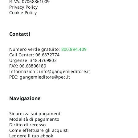
P.IVA: 07068861009
Privacy Policy
Cookie Policy
Contatti
Numero verde gratuito:
800.894.409
Call Center:
06.6872774
Urgenze:
348.4769803
FAX: 06.68806189
Informazioni:
info@gangemieditore.it
PEC: gangemieditore@pec.it
Navigazione
Sicurezza sui pagamenti
Modalità di pagamento
Diritto di recesso
Come effettuare gli acquisti
Leggere il tuo ebook