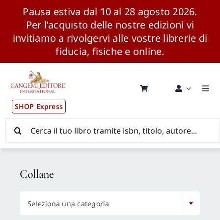
Pausa estiva dal 10 al 28 agosto 2026.
Per l’acquisto delle nostre edizioni vi
invitiamo a rivolgervi alle vostre librerie di
fiducia, fisiche e online.
Salta
al
contenuto
Togg
Navi
SHOP Express
Pubblicazioni
Cerca
per:
News ed Eventi
Collane
Distribuzione Wolrdwide

Seleziona una categoria
CONSIP / MEPA / ANVUR / CINECA