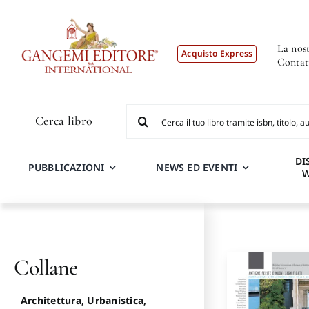
Salta
al
contenuto
La nost
Acquisto Express
Contat
Cerca
Cerca libro
per:
DI
PUBBLICAZIONI
NEWS ED EVENTI
Collane
Architettura, Urbanistica,