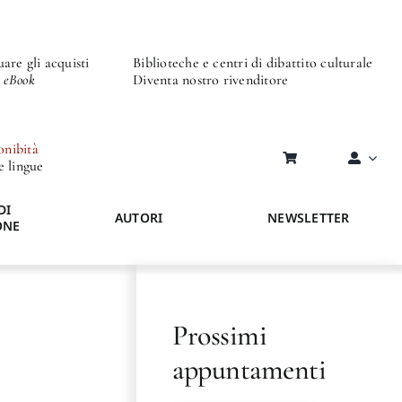
are gli acquisti
Biblioteche e centri di dibattito culturale
o eBook
Diventa nostro rivenditore
onibità
re lingue
DI
AUTORI
NEWSLETTER
ONE
Prossimi
appuntamenti