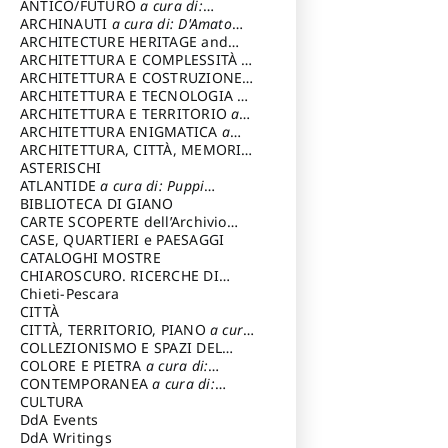
ANTICO/FUTURO
a cura di:
Varagnoli Claudio
ARCHINAUTI
a cura di: D'Amato
Claudio
ARCHITECTURE HERITAGE and
DESIGN
ARCHITETTURA E COMPLESSITÀ
a
cura di: Piva Antonio
ARCHITETTURA E COSTRUZIONE
a
cura di: Poretti Sergio
ARCHITETTURA E TECNOLOGIA
a
cura di: Carrara Gianfranco
ARCHITETTURA E TERRITORIO
a
cura di: Pietrogrande Enrico
ARCHITETTURA ENIGMATICA
a
cura di: Lenci Ruggero
ARCHITETTURA, CITTÀ, MEMORIA
a cura di: Valeriani Enrico
ASTERISCHI
ATLANTIDE
a cura di: Puppi
Lionello
BIBLIOTECA DI GIANO
CARTE SCOPERTE dell’Archivio
Storico Capitolino
CASE, QUARTIERI e PAESAGGI
CATALOGHI MOSTRE
CHIAROSCURO. RICERCHE DI
STORIA E STORIA DELL'ARTE
Chieti-Pescara
a
cura di: Di Carpegna Falconieri
CITTÀ
Tommaso
CITTÀ, TERRITORIO, PIANO
a cura
di: Imbesi Giuseppe
COLLEZIONISMO E SPAZI DEL
COLLEZIONISMO
COLORE E PIETRA
a cura di:
a cura di:
Magnani Lauro
Selvaggi Giuseppe
CONTEMPORANEA
a cura di:
Gubinelli Luna
CULTURA
DdA Events
DdA Writings