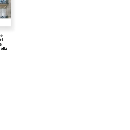
 e
ti.
e
ella