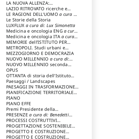
LA NUOVA ALLENZA:
ARCHITETTURA & AMBIENTE
LAZIO RITROVATO ricerche e
restauri
LE RAGIONI DELL'UOMO
a cura di:
Lombardi Satriani Luigi
Le Storie della Storia
LUXFLUX
a cura di: Lux Simonetta
Medicina e oncologia ENG
a cura
di: Lopez Massimo
Medicina e oncologia ITA
a cura
di: Lopez Massimo
MEMORIE dell’ISTITUTO PER
STORIA DEL RISORGIMENTO
METROPOLI. Studi urbani e
regionali
MEZZOGIORNO E DEMOCRAZIA
NUOVO MILLENNIO
a cura di:
Capaldo Pellegrino
NUOVO MILLENNIO seconda
serie
OPUS
a cura di: Mercadante
Francesco
OTTANTA di storia dell'Istituto
storia dell’Istituto
Paesaggi / Landscapes
a cura di:
Cavalieri Patrizia
PAESAGGI IN TRASFORMAZIONE
a
cura di: Corti Enrico A.
PIANIFICAZIONE TERRITORIALE
URBANISTICA ED AMBIENTALE
PIANO
a
cura di: Costa Enrico
PIANO EFFE
Premi Presidente della
Repubblica
PRESENZE
a cura di: Benedetti
Sandro
PROCESSI COSTRUTTIVI
DELL'ARCHITETTURA
PROGETTAZIONE SOSTENIBILE
a cura di:
Ippoliti Alessandro
PARTECIPATA
PROGETTO E COSTRUZIONE
DELL’ARCHITETTURA
PROGETTO E COSTRUZIONE