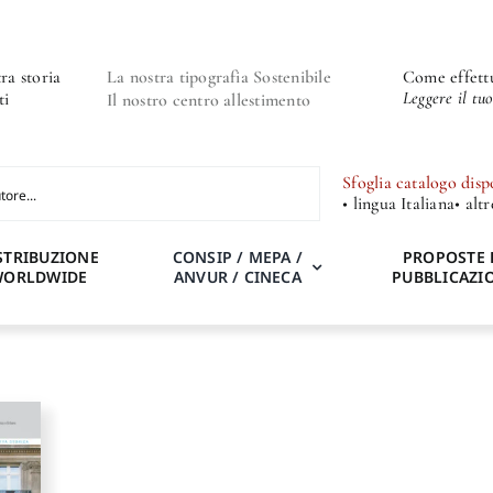
ra storia
La nostra tipografia Sostenibile
Come effettu
Leggere il tu
ti
Il nostro centro allestimento
Sfoglia catalogo disp
• lingua Italiana
• alt
STRIBUZIONE
CONSIP / MEPA /
PROPOSTE 
WORLDWIDE
ANVUR / CINECA
PUBBLICAZI