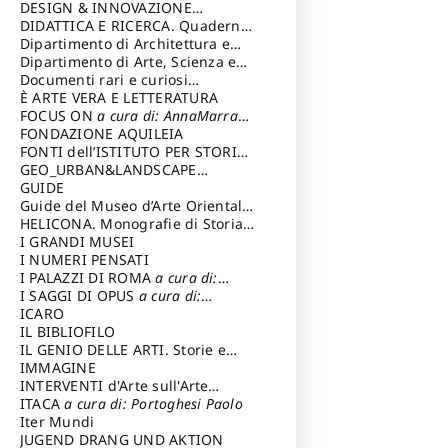
DESIGN & INNOVAZIONE
TECNOLOGICA
DIDATTICA E RICERCA. Quaderni
a cura di: Vallicelli
Andrea
della Scuola
Dipartimento di Architettura e
Analisi della Città Mediterranea
Dipartimento di Arte, Scienza e
Tecnica del Costuire
Documenti rari e curiosi
dall'Archivio Segreto
È ARTE VERA E LETTERATURA
FOCUS ON
a cura di: AnnaMarra
Contemporanea
FONDAZIONE AQUILEIA
FONTI dell’ISTITUTO PER STORIA
DEL RISORGIMENTO
GEO_URBAN&LANDSCAPE
PLANNING (GULP)
GUIDE
a cura di:
Trusiani Elio
Guide del Museo d’Arte Orientale
“Giuseppe Tucci”
HELICONA. Monografie di Storia
dell'Arte
I GRANDI MUSEI
a cura di: Gallo Marco
I NUMERI PENSATI
I PALAZZI DI ROMA
a cura di:
Ippoliti Alessandro
I SAGGI DI OPUS
a cura di:
Scalesse Tommaso
ICARO
IL BIBLIOFILO
IL GENIO DELLE ARTI. Storie e
interpretazione
IMMAGINE
INTERVENTI d'Arte sull'Arte
dedicata alla cultura della
ITACA
a cura di: Portoghesi Paolo
conservazione d’arte
Iter Mundi
a cura di:
Fondazione Paola Droghetti onlus
JUGEND DRANG UND AKTION