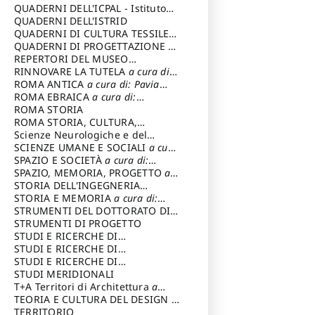
SOSTENIBILE
QUADERNI DELL'ICPAL - Istituto
centrale per il restauro e la
QUADERNI DELL'ISTRID
conservazione del patrimonio
QUADERNI DI CULTURA TESSILE
a
archivistico e librario
cura di: Crispolti Livia
QUADERNI DI PROGETTAZIONE
a
cura di: Giura Longo Tommaso
REPERTORI DEL MUSEO
CENTRALE DEL RISORGIMENTO
RINNOVARE LA TUTELA
a cura di:
a
cura di: Pizzo Marco
Cicalò Enrico
ROMA ANTICA
a cura di: Pavia
Carlo
ROMA EBRAICA
a cura di:
Procaccia Claudio
ROMA STORIA
ROMA STORIA, CULTURA,
IMMAGINE
Scienze Neurologiche e del
a cura di: Fagiolo
Marcello
Comportamento
SCIENZE UMANE E SOCIALI
a cura
di: Iannizzi Salvatore
SPAZIO E SOCIETÀ
a cura di:
Cassetti Roberto
SPAZIO, MEMORIA, PROGETTO
a
cura di: Rossi Massimo
STORIA DELL'INGEGNERIA
STRUTTURALE IN ITALIA
STORIA E MEMORIA
a cura di:
a cura di:
Poretti Sergio
Rossi Lauro
STRUMENTI DEL DOTTORATO DI
RICERCA IN RILIEVO E
STRUMENTI DI PROGETTO
RAPPRESENTAZIONE
STUDI E RICERCHE DI
DELL’ARCHITETTURA E
ARCHEOLOGIA IN SICILIA
STUDI E RICERCHE DI
a cura
DELL’AMBIENTE
di: Pelagatti Paola
ARCHITETTURA del Dipartimento
STUDI E RICERCHE DI
a cura di: Migliari
Riccardo
di Architettura Università degli
ARCHITETTURA del Dipartimento
STUDI MERIDIONALI
Studi G. d' Annunzio
di Architettura Università degli
T+A Territori di Architettura
a
Studi G. d' Annunzio, Chieti-
cura di: Ramazzotti Luigi
TEORIA E CULTURA DEL DESIGN
a
Pescara
cura di: Furlanis Giuseppe
TERRITORIO
a cura di: Fusero Paolo