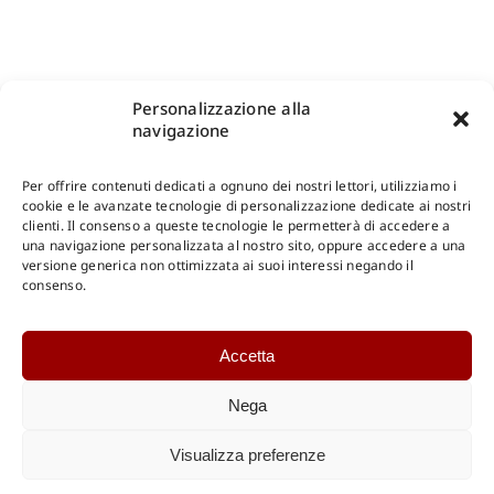
Personalizzazione alla
navigazione
Per offrire contenuti dedicati a ognuno dei nostri lettori, utilizziamo i
cookie e le avanzate tecnologie di personalizzazione dedicate ai nostri
clienti. Il consenso a queste tecnologie le permetterà di accedere a
una navigazione personalizzata al nostro sito, oppure accedere a una
Shop Gangemi Editore
-
Pagamenti Sicuri e anche Rateali
.
versione generica non ottimizzata ai suoi interessi negando il
consenso.
Catalogo Online
Accetta
CONSULTAZIONE
Catalogo Internazionale
Nega
Catalogo Online
DOWNLOAD
Visualizza preferenze
Catalogo Internazionale