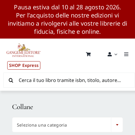
Pausa estiva dal 10 al 28 agosto 2026.
Per l’acquisto delle nostre edizioni vi
invitiamo a rivolgervi alle vostre librerie di
fiducia, fisiche e online.
Salta
al
contenuto
Togg
Navi
SHOP Express
Pubblicazioni
Cerca
per:
News ed Eventi
Collane
Distribuzione Wolrdwide

Seleziona una categoria
CONSIP / MEPA / ANVUR / CINECA