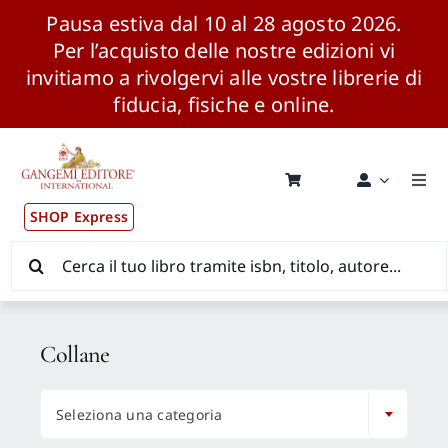
Pausa estiva dal 10 al 28 agosto 2026.
Per l’acquisto delle nostre edizioni vi
invitiamo a rivolgervi alle vostre librerie di
fiducia, fisiche e online.
Salta
al
contenuto
Togg
Navi
SHOP Express
Pubblicazioni
Cerca
per:
News ed Eventi
Collane
Distribuzione Wolrdwide

Seleziona una categoria
CONSIP / MEPA / ANVUR / CINECA