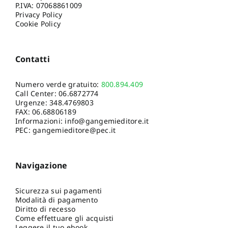
P.IVA: 07068861009
Privacy Policy
Cookie Policy
Contatti
Numero verde gratuito:
800.894.409
Call Center:
06.6872774
Urgenze:
348.4769803
FAX: 06.68806189
Informazioni:
info@gangemieditore.it
PEC: gangemieditore@pec.it
Navigazione
Sicurezza sui pagamenti
Modalità di pagamento
Diritto di recesso
Come effettuare gli acquisti
Leggere il tuo ebook