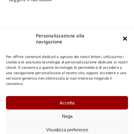
Personalizzazione alla
navigazione
Per offrire contenuti dedicati a ognuno dei nostri lettori, utilizziamo i
cookie e le avanzate tecnologie di personalizzazione dedicate ai nostri
clienti. Il consenso a queste tecnologie le permetterà di accedere a
una navigazione personalizzata al nostro sito, oppure accedere a una
Shop Gangemi Editore
-
Pagamenti Sicuri e anche Rateali
.
versione generica non ottimizzata ai suoi interessi negando il
consenso.
Catalogo Online
Accetta
CONSULTAZIONE
Catalogo Internazionale
Nega
Catalogo Online
DOWNLOAD
Visualizza preferenze
Catalogo Internazionale