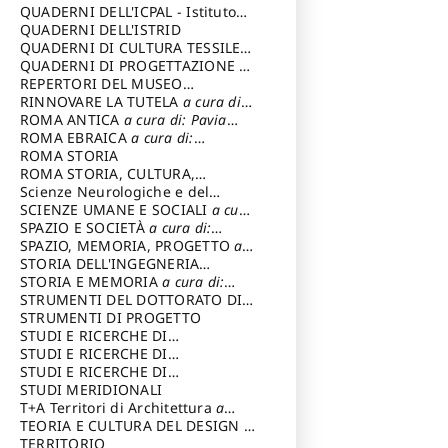
SOSTENIBILE
QUADERNI DELL'ICPAL - Istituto
centrale per il restauro e la
QUADERNI DELL'ISTRID
conservazione del patrimonio
QUADERNI DI CULTURA TESSILE
a
archivistico e librario
cura di: Crispolti Livia
QUADERNI DI PROGETTAZIONE
a
cura di: Giura Longo Tommaso
REPERTORI DEL MUSEO
CENTRALE DEL RISORGIMENTO
RINNOVARE LA TUTELA
a cura di:
a
cura di: Pizzo Marco
Cicalò Enrico
ROMA ANTICA
a cura di: Pavia
Carlo
ROMA EBRAICA
a cura di:
Procaccia Claudio
ROMA STORIA
ROMA STORIA, CULTURA,
IMMAGINE
Scienze Neurologiche e del
a cura di: Fagiolo
Marcello
Comportamento
SCIENZE UMANE E SOCIALI
a cura
di: Iannizzi Salvatore
SPAZIO E SOCIETÀ
a cura di:
Cassetti Roberto
SPAZIO, MEMORIA, PROGETTO
a
cura di: Rossi Massimo
STORIA DELL'INGEGNERIA
STRUTTURALE IN ITALIA
STORIA E MEMORIA
a cura di:
a cura di:
Poretti Sergio
Rossi Lauro
STRUMENTI DEL DOTTORATO DI
RICERCA IN RILIEVO E
STRUMENTI DI PROGETTO
RAPPRESENTAZIONE
STUDI E RICERCHE DI
DELL’ARCHITETTURA E
ARCHEOLOGIA IN SICILIA
STUDI E RICERCHE DI
a cura
DELL’AMBIENTE
di: Pelagatti Paola
ARCHITETTURA del Dipartimento
STUDI E RICERCHE DI
a cura di: Migliari
Riccardo
di Architettura Università degli
ARCHITETTURA del Dipartimento
STUDI MERIDIONALI
Studi G. d' Annunzio
di Architettura Università degli
T+A Territori di Architettura
a
Studi G. d' Annunzio, Chieti-
cura di: Ramazzotti Luigi
TEORIA E CULTURA DEL DESIGN
a
Pescara
cura di: Furlanis Giuseppe
TERRITORIO
a cura di: Fusero Paolo