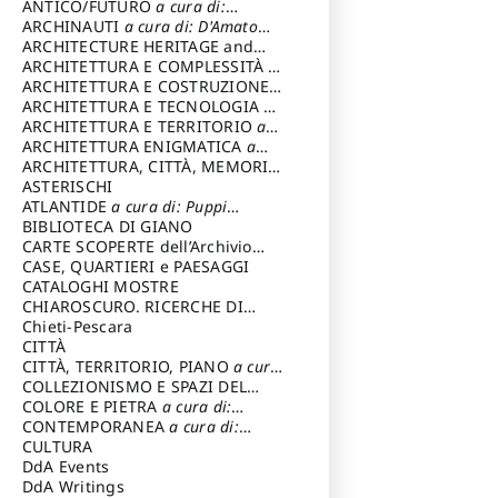
ANTICO/FUTURO
a cura di:
Varagnoli Claudio
ARCHINAUTI
a cura di: D'Amato
Claudio
ARCHITECTURE HERITAGE and
DESIGN
ARCHITETTURA E COMPLESSITÀ
a
cura di: Piva Antonio
ARCHITETTURA E COSTRUZIONE
a
cura di: Poretti Sergio
ARCHITETTURA E TECNOLOGIA
a
cura di: Carrara Gianfranco
ARCHITETTURA E TERRITORIO
a
cura di: Pietrogrande Enrico
ARCHITETTURA ENIGMATICA
a
cura di: Lenci Ruggero
ARCHITETTURA, CITTÀ, MEMORIA
a cura di: Valeriani Enrico
ASTERISCHI
ATLANTIDE
a cura di: Puppi
Lionello
BIBLIOTECA DI GIANO
CARTE SCOPERTE dell’Archivio
Storico Capitolino
CASE, QUARTIERI e PAESAGGI
CATALOGHI MOSTRE
CHIAROSCURO. RICERCHE DI
STORIA E STORIA DELL'ARTE
Chieti-Pescara
a
cura di: Di Carpegna Falconieri
CITTÀ
Tommaso
CITTÀ, TERRITORIO, PIANO
a cura
di: Imbesi Giuseppe
COLLEZIONISMO E SPAZI DEL
COLLEZIONISMO
COLORE E PIETRA
a cura di:
a cura di:
Magnani Lauro
Selvaggi Giuseppe
CONTEMPORANEA
a cura di:
Gubinelli Luna
CULTURA
DdA Events
DdA Writings