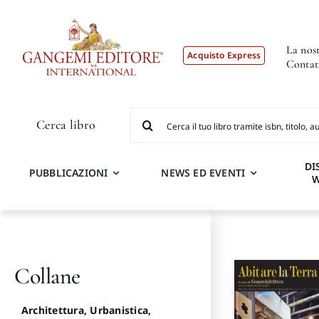
Salta
al
contenuto
La nost
Acquisto Express
Contat
Cerca
Cerca libro
per:
DI
PUBBLICAZIONI
NEWS ED EVENTI
Collane
Architettura, Urbanistica,