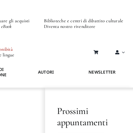
are gli acquisti
Biblioteche e centri di dibattito culturale
o eBook
Diventa nostro rivenditore
onibità
re lingue
DI
AUTORI
NEWSLETTER
ONE
Prossimi
appuntamenti