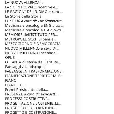
LA NUOVA ALLENZA:
ARCHITETTURA & AMBIENTE
LAZIO RITROVATO ricerche e
restauri
LE RAGIONI DELL'UOMO
a cura di:
Lombardi Satriani Luigi
Le Storie della Storia
LUXFLUX
a cura di: Lux Simonetta
Medicina e oncologia ENG
a cura
di: Lopez Massimo
Medicina e oncologia ITA
a cura
di: Lopez Massimo
MEMORIE dell’ISTITUTO PER
STORIA DEL RISORGIMENTO
METROPOLI. Studi urbani e
regionali
MEZZOGIORNO E DEMOCRAZIA
NUOVO MILLENNIO
a cura di:
Capaldo Pellegrino
NUOVO MILLENNIO seconda
serie
OPUS
a cura di: Mercadante
Francesco
OTTANTA di storia dell'Istituto
storia dell’Istituto
Paesaggi / Landscapes
a cura di:
Cavalieri Patrizia
PAESAGGI IN TRASFORMAZIONE
a
cura di: Corti Enrico A.
PIANIFICAZIONE TERRITORIALE
URBANISTICA ED AMBIENTALE
PIANO
a
cura di: Costa Enrico
PIANO EFFE
Premi Presidente della
Repubblica
PRESENZE
a cura di: Benedetti
Sandro
PROCESSI COSTRUTTIVI
DELL'ARCHITETTURA
PROGETTAZIONE SOSTENIBILE
a cura di:
Ippoliti Alessandro
PARTECIPATA
PROGETTO E COSTRUZIONE
DELL’ARCHITETTURA
PROGETTO E COSTRUZIONE