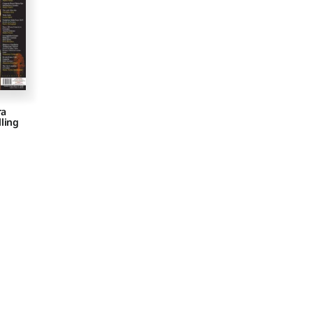
ra
ling