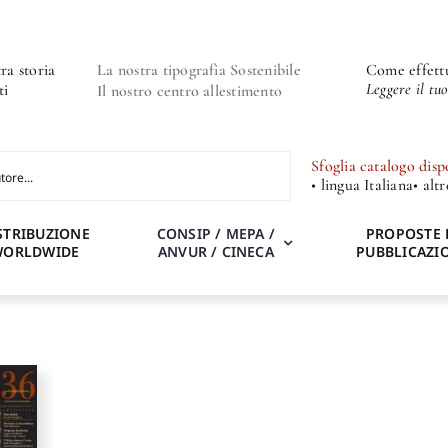
ra storia
La nostra tipografia Sostenibile
Come effettu
Leggere il tu
ti
Il nostro centro allestimento
Sfoglia catalogo disp
• lingua Italiana
• alt
STRIBUZIONE
CONSIP / MEPA /
PROPOSTE 
WORLDWIDE
ANVUR / CINECA
PUBBLICAZI