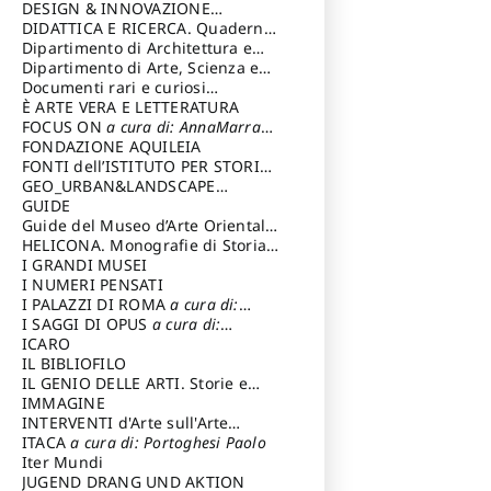
DESIGN & INNOVAZIONE
TECNOLOGICA
DIDATTICA E RICERCA. Quaderni
a cura di: Vallicelli
Andrea
della Scuola
Dipartimento di Architettura e
Analisi della Città Mediterranea
Dipartimento di Arte, Scienza e
Tecnica del Costuire
Documenti rari e curiosi
dall'Archivio Segreto
È ARTE VERA E LETTERATURA
FOCUS ON
a cura di: AnnaMarra
Contemporanea
FONDAZIONE AQUILEIA
FONTI dell’ISTITUTO PER STORIA
DEL RISORGIMENTO
GEO_URBAN&LANDSCAPE
PLANNING (GULP)
GUIDE
a cura di:
Trusiani Elio
Guide del Museo d’Arte Orientale
“Giuseppe Tucci”
HELICONA. Monografie di Storia
dell'Arte
I GRANDI MUSEI
a cura di: Gallo Marco
I NUMERI PENSATI
I PALAZZI DI ROMA
a cura di:
Ippoliti Alessandro
I SAGGI DI OPUS
a cura di:
Scalesse Tommaso
ICARO
IL BIBLIOFILO
IL GENIO DELLE ARTI. Storie e
interpretazione
IMMAGINE
INTERVENTI d'Arte sull'Arte
dedicata alla cultura della
ITACA
a cura di: Portoghesi Paolo
conservazione d’arte
Iter Mundi
a cura di:
Fondazione Paola Droghetti onlus
JUGEND DRANG UND AKTION