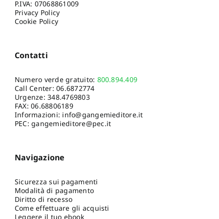
P.IVA: 07068861009
Privacy Policy
Cookie Policy
Contatti
Numero verde gratuito:
800.894.409
Call Center:
06.6872774
Urgenze:
348.4769803
FAX: 06.68806189
Informazioni:
info@gangemieditore.it
PEC: gangemieditore@pec.it
Navigazione
Sicurezza sui pagamenti
Modalità di pagamento
Diritto di recesso
Come effettuare gli acquisti
Leggere il tuo ebook