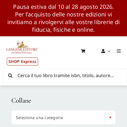
Pausa estiva dal 10 al 28 agosto 2026.
Per l’acquisto delle nostre edizioni vi
invitiamo a rivolgervi alle vostre librerie di
fiducia, fisiche e online.
Salta
al
contenuto
Togg
Navi
SHOP Express
Pubblicazioni
Cerca
per:
News ed Eventi
Collane
Distribuzione Wolrdwide

Seleziona una categoria
CONSIP / MEPA / ANVUR / CINECA