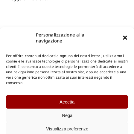
Personalizzazione alla
navigazione
Per offrire contenuti dedicati a ognuno dei nostri lettori, utilizziamo i
cookie e le avanzate tecnologie di personalizzazione dedicate ai nostri
clienti. Il consenso a queste tecnologie le permetterà di accedere a
una navigazione personalizzata al nostro sito, oppure accedere a una
Shop Gangemi Editore
-
Pagamenti Sicuri e anche Rateali
.
versione generica non ottimizzata ai suoi interessi negando il
consenso.
Catalogo Online
Accetta
CONSULTAZIONE
Catalogo Internazionale
Nega
Catalogo Online
DOWNLOAD
Visualizza preferenze
Catalogo Internazionale