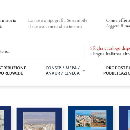
ra storia
La nostra tipografia Sostenibile
Come effettu
Leggere il tu
ti
Il nostro centro allestimento
Sfoglia catalogo disp
• lingua Italiana
• alt
STRIBUZIONE
CONSIP / MEPA /
PROPOSTE 
WORLDWIDE
ANVUR / CINECA
PUBBLICAZI