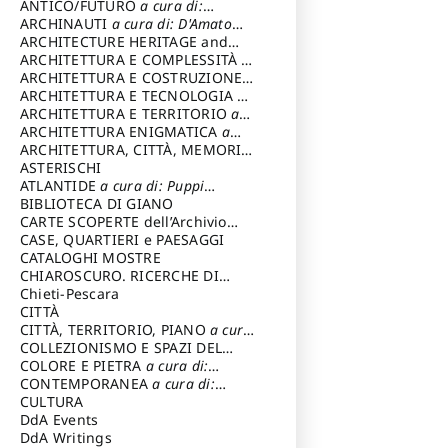
ANTICO/FUTURO
a cura di:
Varagnoli Claudio
ARCHINAUTI
a cura di: D'Amato
Claudio
ARCHITECTURE HERITAGE and
DESIGN
ARCHITETTURA E COMPLESSITÀ
a
cura di: Piva Antonio
ARCHITETTURA E COSTRUZIONE
a
cura di: Poretti Sergio
ARCHITETTURA E TECNOLOGIA
a
cura di: Carrara Gianfranco
ARCHITETTURA E TERRITORIO
a
cura di: Pietrogrande Enrico
ARCHITETTURA ENIGMATICA
a
cura di: Lenci Ruggero
ARCHITETTURA, CITTÀ, MEMORIA
a cura di: Valeriani Enrico
ASTERISCHI
ATLANTIDE
a cura di: Puppi
Lionello
BIBLIOTECA DI GIANO
CARTE SCOPERTE dell’Archivio
Storico Capitolino
CASE, QUARTIERI e PAESAGGI
CATALOGHI MOSTRE
CHIAROSCURO. RICERCHE DI
STORIA E STORIA DELL'ARTE
Chieti-Pescara
a
cura di: Di Carpegna Falconieri
CITTÀ
Tommaso
CITTÀ, TERRITORIO, PIANO
a cura
di: Imbesi Giuseppe
COLLEZIONISMO E SPAZI DEL
COLLEZIONISMO
COLORE E PIETRA
a cura di:
a cura di:
Magnani Lauro
Selvaggi Giuseppe
CONTEMPORANEA
a cura di:
Gubinelli Luna
CULTURA
DdA Events
DdA Writings