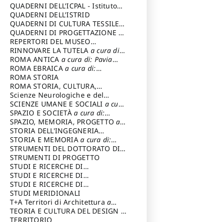
SOSTENIBILE
QUADERNI DELL'ICPAL - Istituto
centrale per il restauro e la
QUADERNI DELL'ISTRID
conservazione del patrimonio
QUADERNI DI CULTURA TESSILE
a
archivistico e librario
cura di: Crispolti Livia
QUADERNI DI PROGETTAZIONE
a
cura di: Giura Longo Tommaso
REPERTORI DEL MUSEO
CENTRALE DEL RISORGIMENTO
RINNOVARE LA TUTELA
a cura di:
a
cura di: Pizzo Marco
Cicalò Enrico
ROMA ANTICA
a cura di: Pavia
Carlo
ROMA EBRAICA
a cura di:
Procaccia Claudio
ROMA STORIA
ROMA STORIA, CULTURA,
IMMAGINE
Scienze Neurologiche e del
a cura di: Fagiolo
Marcello
Comportamento
SCIENZE UMANE E SOCIALI
a cura
di: Iannizzi Salvatore
SPAZIO E SOCIETÀ
a cura di:
Cassetti Roberto
SPAZIO, MEMORIA, PROGETTO
a
cura di: Rossi Massimo
STORIA DELL'INGEGNERIA
STRUTTURALE IN ITALIA
STORIA E MEMORIA
a cura di:
a cura di:
Poretti Sergio
Rossi Lauro
STRUMENTI DEL DOTTORATO DI
RICERCA IN RILIEVO E
STRUMENTI DI PROGETTO
RAPPRESENTAZIONE
STUDI E RICERCHE DI
DELL’ARCHITETTURA E
ARCHEOLOGIA IN SICILIA
STUDI E RICERCHE DI
a cura
DELL’AMBIENTE
di: Pelagatti Paola
ARCHITETTURA del Dipartimento
STUDI E RICERCHE DI
a cura di: Migliari
Riccardo
di Architettura Università degli
ARCHITETTURA del Dipartimento
STUDI MERIDIONALI
Studi G. d' Annunzio
di Architettura Università degli
T+A Territori di Architettura
a
Studi G. d' Annunzio, Chieti-
cura di: Ramazzotti Luigi
TEORIA E CULTURA DEL DESIGN
a
Pescara
cura di: Furlanis Giuseppe
TERRITORIO
a cura di: Fusero Paolo