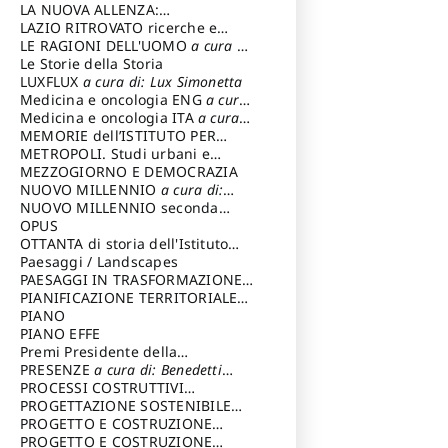
LA NUOVA ALLENZA:
ARCHITETTURA & AMBIENTE
LAZIO RITROVATO ricerche e
restauri
LE RAGIONI DELL'UOMO
a cura di:
Lombardi Satriani Luigi
Le Storie della Storia
LUXFLUX
a cura di: Lux Simonetta
Medicina e oncologia ENG
a cura
di: Lopez Massimo
Medicina e oncologia ITA
a cura
di: Lopez Massimo
MEMORIE dell’ISTITUTO PER
STORIA DEL RISORGIMENTO
METROPOLI. Studi urbani e
regionali
MEZZOGIORNO E DEMOCRAZIA
NUOVO MILLENNIO
a cura di:
Capaldo Pellegrino
NUOVO MILLENNIO seconda
serie
OPUS
a cura di: Mercadante
Francesco
OTTANTA di storia dell'Istituto
storia dell’Istituto
Paesaggi / Landscapes
a cura di:
Cavalieri Patrizia
PAESAGGI IN TRASFORMAZIONE
a
cura di: Corti Enrico A.
PIANIFICAZIONE TERRITORIALE
URBANISTICA ED AMBIENTALE
PIANO
a
cura di: Costa Enrico
PIANO EFFE
Premi Presidente della
Repubblica
PRESENZE
a cura di: Benedetti
Sandro
PROCESSI COSTRUTTIVI
DELL'ARCHITETTURA
PROGETTAZIONE SOSTENIBILE
a cura di:
Ippoliti Alessandro
PARTECIPATA
PROGETTO E COSTRUZIONE
DELL’ARCHITETTURA
PROGETTO E COSTRUZIONE