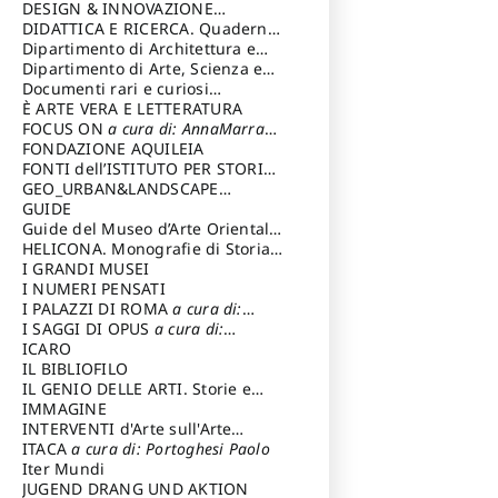
DESIGN & INNOVAZIONE
TECNOLOGICA
DIDATTICA E RICERCA. Quaderni
a cura di: Vallicelli
Andrea
della Scuola
Dipartimento di Architettura e
Analisi della Città Mediterranea
Dipartimento di Arte, Scienza e
Tecnica del Costuire
Documenti rari e curiosi
dall'Archivio Segreto
È ARTE VERA E LETTERATURA
FOCUS ON
a cura di: AnnaMarra
Contemporanea
FONDAZIONE AQUILEIA
FONTI dell’ISTITUTO PER STORIA
DEL RISORGIMENTO
GEO_URBAN&LANDSCAPE
PLANNING (GULP)
GUIDE
a cura di:
Trusiani Elio
Guide del Museo d’Arte Orientale
“Giuseppe Tucci”
HELICONA. Monografie di Storia
dell'Arte
I GRANDI MUSEI
a cura di: Gallo Marco
I NUMERI PENSATI
I PALAZZI DI ROMA
a cura di:
Ippoliti Alessandro
I SAGGI DI OPUS
a cura di:
Scalesse Tommaso
ICARO
IL BIBLIOFILO
IL GENIO DELLE ARTI. Storie e
interpretazione
IMMAGINE
INTERVENTI d'Arte sull'Arte
dedicata alla cultura della
ITACA
a cura di: Portoghesi Paolo
conservazione d’arte
Iter Mundi
a cura di:
Fondazione Paola Droghetti onlus
JUGEND DRANG UND AKTION