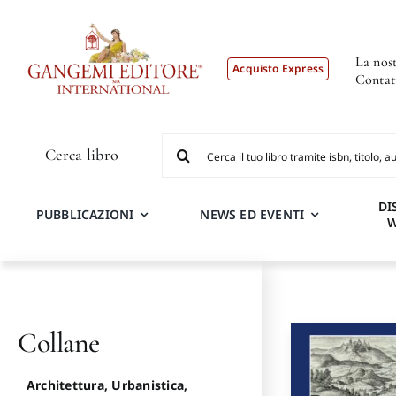
Salta
al
contenuto
La nost
Acquisto Express
Contat
Cerca
Cerca libro
per:
DI
PUBBLICAZIONI
NEWS ED EVENTI
Collane
Architettura, Urbanistica,