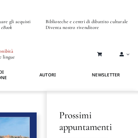
are gli acquisti
Biblioteche e centri di dibattito culturale
o eBook
Diventa nostro rivenditore
onibità
re lingue
DI
AUTORI
NEWSLETTER
ONE
Prossimi
appuntamenti