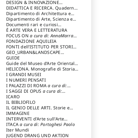
DESIGN & INNOVAZIONE
TECNOLOGICA
DIDATTICA E RICERCA. Quaderni
a cura di: Vallicelli
Andrea
della Scuola
Dipartimento di Architettura e
Analisi della Città Mediterranea
Dipartimento di Arte, Scienza e
Tecnica del Costuire
Documenti rari e curiosi
dall'Archivio Segreto
È ARTE VERA E LETTERATURA
FOCUS ON
a cura di: AnnaMarra
Contemporanea
FONDAZIONE AQUILEIA
FONTI dell’ISTITUTO PER STORIA
DEL RISORGIMENTO
GEO_URBAN&LANDSCAPE
PLANNING (GULP)
GUIDE
a cura di:
Trusiani Elio
Guide del Museo d’Arte Orientale
“Giuseppe Tucci”
HELICONA. Monografie di Storia
dell'Arte
I GRANDI MUSEI
a cura di: Gallo Marco
I NUMERI PENSATI
I PALAZZI DI ROMA
a cura di:
Ippoliti Alessandro
I SAGGI DI OPUS
a cura di:
Scalesse Tommaso
ICARO
IL BIBLIOFILO
IL GENIO DELLE ARTI. Storie e
interpretazione
IMMAGINE
INTERVENTI d'Arte sull'Arte
dedicata alla cultura della
ITACA
a cura di: Portoghesi Paolo
conservazione d’arte
Iter Mundi
a cura di:
Fondazione Paola Droghetti onlus
JUGEND DRANG UND AKTION