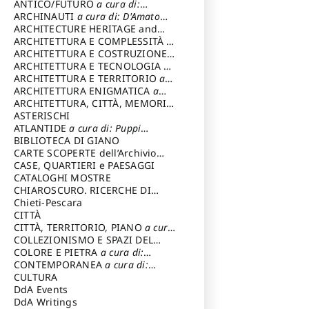
ANTICO/FUTURO
a cura di:
Varagnoli Claudio
ARCHINAUTI
a cura di: D'Amato
Claudio
ARCHITECTURE HERITAGE and
DESIGN
ARCHITETTURA E COMPLESSITÀ
a
cura di: Piva Antonio
ARCHITETTURA E COSTRUZIONE
a
cura di: Poretti Sergio
ARCHITETTURA E TECNOLOGIA
a
cura di: Carrara Gianfranco
ARCHITETTURA E TERRITORIO
a
cura di: Pietrogrande Enrico
ARCHITETTURA ENIGMATICA
a
cura di: Lenci Ruggero
ARCHITETTURA, CITTÀ, MEMORIA
a cura di: Valeriani Enrico
ASTERISCHI
ATLANTIDE
a cura di: Puppi
Lionello
BIBLIOTECA DI GIANO
CARTE SCOPERTE dell’Archivio
Storico Capitolino
CASE, QUARTIERI e PAESAGGI
CATALOGHI MOSTRE
CHIAROSCURO. RICERCHE DI
STORIA E STORIA DELL'ARTE
Chieti-Pescara
a
cura di: Di Carpegna Falconieri
CITTÀ
Tommaso
CITTÀ, TERRITORIO, PIANO
a cura
di: Imbesi Giuseppe
COLLEZIONISMO E SPAZI DEL
COLLEZIONISMO
COLORE E PIETRA
a cura di:
a cura di:
Magnani Lauro
Selvaggi Giuseppe
CONTEMPORANEA
a cura di:
Gubinelli Luna
CULTURA
DdA Events
DdA Writings