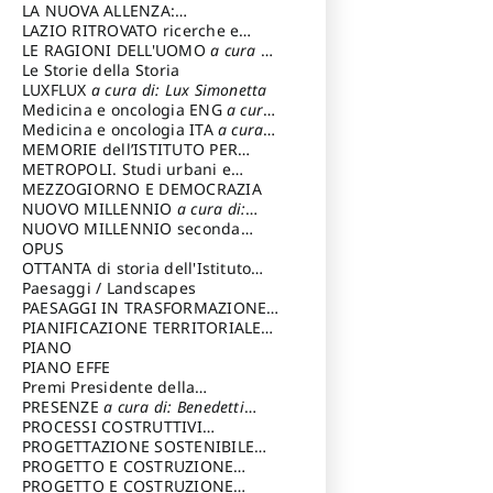
LA NUOVA ALLENZA:
ARCHITETTURA & AMBIENTE
LAZIO RITROVATO ricerche e
restauri
LE RAGIONI DELL'UOMO
a cura di:
Lombardi Satriani Luigi
Le Storie della Storia
LUXFLUX
a cura di: Lux Simonetta
Medicina e oncologia ENG
a cura
di: Lopez Massimo
Medicina e oncologia ITA
a cura
di: Lopez Massimo
MEMORIE dell’ISTITUTO PER
STORIA DEL RISORGIMENTO
METROPOLI. Studi urbani e
regionali
MEZZOGIORNO E DEMOCRAZIA
NUOVO MILLENNIO
a cura di:
Capaldo Pellegrino
NUOVO MILLENNIO seconda
serie
OPUS
a cura di: Mercadante
Francesco
OTTANTA di storia dell'Istituto
storia dell’Istituto
Paesaggi / Landscapes
a cura di:
Cavalieri Patrizia
PAESAGGI IN TRASFORMAZIONE
a
cura di: Corti Enrico A.
PIANIFICAZIONE TERRITORIALE
URBANISTICA ED AMBIENTALE
PIANO
a
cura di: Costa Enrico
PIANO EFFE
Premi Presidente della
Repubblica
PRESENZE
a cura di: Benedetti
Sandro
PROCESSI COSTRUTTIVI
DELL'ARCHITETTURA
PROGETTAZIONE SOSTENIBILE
a cura di:
Ippoliti Alessandro
PARTECIPATA
PROGETTO E COSTRUZIONE
DELL’ARCHITETTURA
PROGETTO E COSTRUZIONE