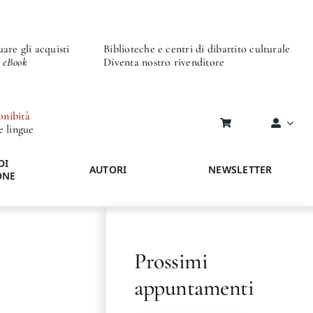
are gli acquisti
Biblioteche e centri di dibattito culturale
o eBook
Diventa nostro rivenditore
onibità
re lingue
DI
AUTORI
NEWSLETTER
ONE
Prossimi
appuntamenti