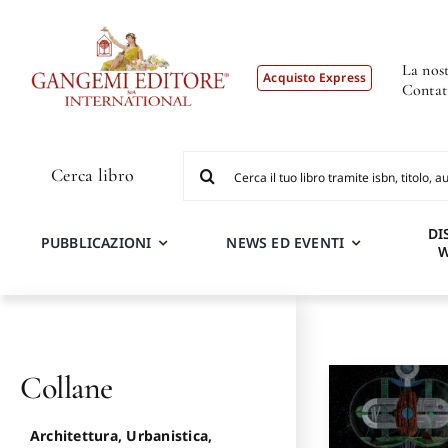
Salta
al
contenuto
La nost
Acquisto Express
Contat
Cerca
Cerca libro
per:
DI
PUBBLICAZIONI
NEWS ED EVENTI
Collane
Architettura, Urbanistica,