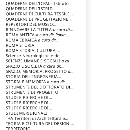
SOSTENIBILE
QUADERNI DELL'ICPAL - Istituto
centrale per il restauro e la
QUADERNI DELL'ISTRID
conservazione del patrimonio
QUADERNI DI CULTURA TESSILE
a
archivistico e librario
cura di: Crispolti Livia
QUADERNI DI PROGETTAZIONE
a
cura di: Giura Longo Tommaso
REPERTORI DEL MUSEO
CENTRALE DEL RISORGIMENTO
RINNOVARE LA TUTELA
a cura di:
a
cura di: Pizzo Marco
Cicalò Enrico
ROMA ANTICA
a cura di: Pavia
Carlo
ROMA EBRAICA
a cura di:
Procaccia Claudio
ROMA STORIA
ROMA STORIA, CULTURA,
IMMAGINE
Scienze Neurologiche e del
a cura di: Fagiolo
Marcello
Comportamento
SCIENZE UMANE E SOCIALI
a cura
di: Iannizzi Salvatore
SPAZIO E SOCIETÀ
a cura di:
Cassetti Roberto
SPAZIO, MEMORIA, PROGETTO
a
cura di: Rossi Massimo
STORIA DELL'INGEGNERIA
STRUTTURALE IN ITALIA
STORIA E MEMORIA
a cura di:
a cura di:
Poretti Sergio
Rossi Lauro
STRUMENTI DEL DOTTORATO DI
RICERCA IN RILIEVO E
STRUMENTI DI PROGETTO
RAPPRESENTAZIONE
STUDI E RICERCHE DI
DELL’ARCHITETTURA E
ARCHEOLOGIA IN SICILIA
STUDI E RICERCHE DI
a cura
DELL’AMBIENTE
di: Pelagatti Paola
ARCHITETTURA del Dipartimento
STUDI E RICERCHE DI
a cura di: Migliari
Riccardo
di Architettura Università degli
ARCHITETTURA del Dipartimento
STUDI MERIDIONALI
Studi G. d' Annunzio
di Architettura Università degli
T+A Territori di Architettura
a
Studi G. d' Annunzio, Chieti-
cura di: Ramazzotti Luigi
TEORIA E CULTURA DEL DESIGN
a
Pescara
cura di: Furlanis Giuseppe
TERRITORIO
a cura di: Fusero Paolo