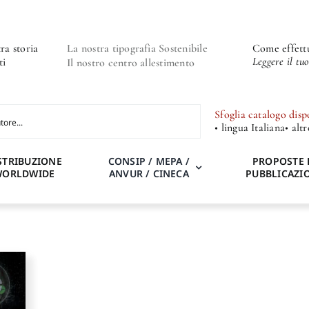
ra storia
La nostra tipografia Sostenibile
Come effettu
Leggere il tu
ti
Il nostro centro allestimento
Sfoglia catalogo disp
• lingua Italiana
• alt
STRIBUZIONE
CONSIP / MEPA /
PROPOSTE 
WORLDWIDE
ANVUR / CINECA
PUBBLICAZI