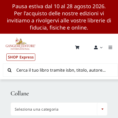
Pausa estiva dal 10 al 28 agosto 2026.
Per l’acquisto delle nostre edizioni vi
invitiamo a rivolgervi alle vostre librerie di
fiducia, fisiche e online.
Salta
al
contenuto
Togg
Navi
SHOP Express
Pubblicazioni
Cerca
per:
News ed Eventi
Collane
Distribuzione Wolrdwide

Seleziona una categoria
CONSIP / MEPA / ANVUR / CINECA