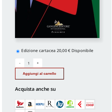
Scegli
la
Edizione cartacea
20,00 €
Disponibile
versione
L’industria
italiana
Aggiungi al carrello
del
XX
e
Acquista anche su
XXI
secolo
quantità